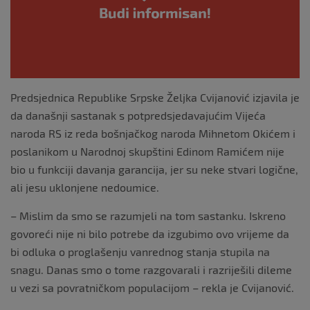
k
Predsjednica Republike Srpske Željka Cvijanović izjavila je
da današnji sastanak s potpredsjedavajućim Vijeća
naroda RS iz reda bošnjačkog naroda Mihnetom Okićem i
poslanikom u Narodnoj skupštini Edinom Ramićem nije
bio u funkciji davanja garancija, jer su neke stvari logične,
ali jesu uklonjene nedoumice.
– Mislim da smo se razumjeli na tom sastanku. Iskreno
govoreći nije ni bilo potrebe da izgubimo ovo vrijeme da
bi odluka o proglašenju vanrednog stanja stupila na
snagu. Danas smo o tome razgovarali i razriješili dileme
u vezi sa povratničkom populacijom – rekla je Cvijanović.