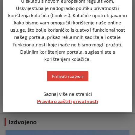
U skladu s novom europskom regulativom,
poginulo u eksploziji u blizini groba
Uskvijesti.ba je nadogradio politiku privatnosti i
generala Soleimanija
korištenja kolačića (Cookies). Kolačiće upotrebljavamo
prije 3 godine
kako bismo vam omogućili korištenje naše online
usluge, što bolje korisničko iskustvo i funkcionalnost
TIMELINE
našeg portala, prikaz reklamnih sadržaja i ostale
Ko završi svoj dan zikrom i veličanjem
funkcionalnosti koje inače ne bismo mogli pružati.
Allaha, cijeli dan će mu biti upisan kao
Daljnjim korištenjem portala, suglasni ste s
zikr
korištenjem kolačića.
prije 3 godine
TIMELINE
Prihvati i zatvori
Tužilaštvo BiH podiglo optužnicu protiv
tri Srbina zbog ratnih zločina nad
Bošnjacima na području Vlasenice
Saznaj više na stranici
Pravila o zaštiti privatnosti
prije 3 godine
Izdvojeno