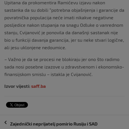
Upitana da prokomentira Ramićevu izjavu nakon
sastanka da su dobili “potrebna objašnjenja i garancije da
povratnička populacija neće imati nikakve negativne
posljedice nakon stupanja na snagu Odluke o vanrednom
stanju, Cvijanović je ponovila da današnji sastanak nije
bio u funkciji davanja garancija, jer su neke stvari logične,
ali jesu uklonjene nedoumice.
– Važno je da se procesi ne blokiraju jer ono što radimo
sada nosi posebne izazove u zdravstvenom i ekonomsko-
finansijskom smislu – istakla je Cvijanović.
Izvor vijesti:
saff.ba
Navigacija
Zajednički neprijatelj pomirio Rusiju i SAD
objava