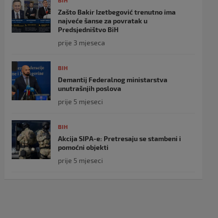
BIH
Zašto Bakir Izetbegović trenutno ima
najveće šanse za povratak u
Predsjedništvo BiH
prije 3 mjeseca
BIH
Demantij Federalnog ministarstva
unutrašnjih poslova
prije 5 mjeseci
BIH
Akcija SIPA-e: Pretresaju se stambeni i
pomoćni objekti
prije 5 mjeseci