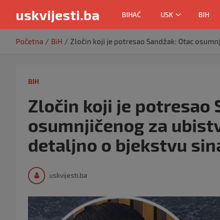
uskvijesti.ba
BIHAĆ
USK
BIH
Skip
Početna
BiH
Zločin koji je potresao Sandžak: Otac osumn
to
content
BIH
Zločin koji je potresao
osumnjičenog za ubist
detaljno o bjekstvu si
uskvijesti.ba