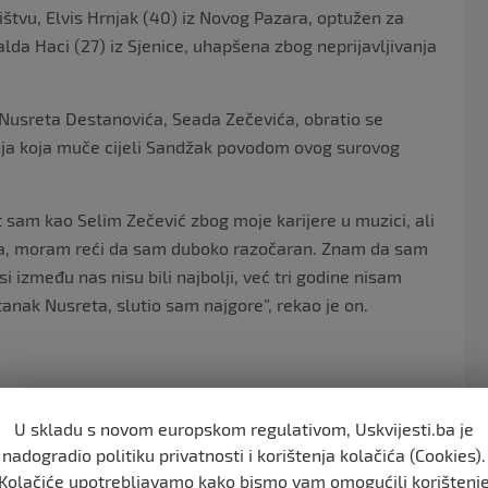
ištvu, Elvis Hrnjak (40) iz Novog Pazara, optužen za
alda Haci (27) iz Sjenice, uhapšena zbog neprijavljivanja
Nusreta Destanovića, Seada Zečevića, obratio se
nja koja muče cijeli Sandžak povodom ovog surovog
 sam kao Selim Zečević zbog moje karijere u muzici, ali
ina, moram reći da sam duboko razočaran. Znam da sam
i između nas nisu bili najbolji, već tri godine nisam
nak Nusreta, slutio sam najgore”, rekao je on.
porni automobil kod njega. Odmah sam krenuo do Elvisa i
ran i tužan, ali nisam oklijevao da sarađujem s
U skladu s novom europskom regulativom, Uskvijesti.ba je
nadogradio politiku privatnosti i korištenja kolačića (Cookies).
Kolačiće upotrebljavamo kako bismo vam omogućili korištenj