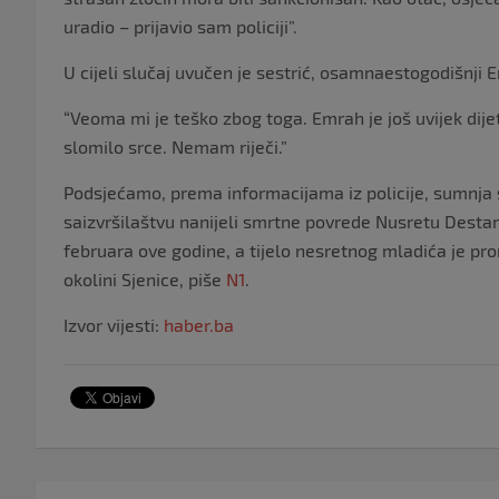
uradio – prijavio sam policiji”.
U cijeli slučaj uvučen je sestrić, osamnaestogodišnji
“Veoma mi je teško zbog toga. Emrah je još uvijek dij
slomilo srce. Nemam riječi.”
Podsjećamo, prema informacijama iz policije, sumnja se
saizvršilaštvu nanijeli smrtne povrede Nusretu Destan
februara ove godine, a tijelo nesretnog mladića je 
okolini Sjenice, piše
N1
.
Izvor vijesti:
haber.ba