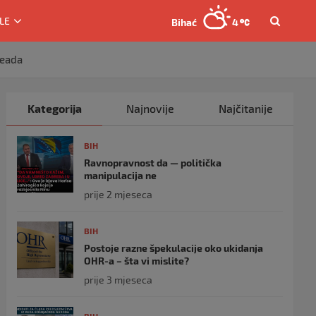
LE
Bihać
4
Seada
Kategorija
Najnovije
Najčitanije
BIH
Ravnopravnost da — politička
manipulacija ne
prije 2 mjeseca
BIH
Postoje razne špekulacije oko ukidanja
OHR-a – šta vi mislite?
prije 3 mjeseca