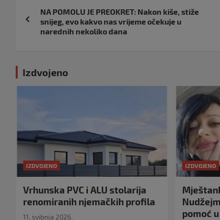
Navigacija
NA POMOLU JE PREOKRET: Nakon kiše, stiže
objava
snijeg, evo kakvo nas vrijeme očekuje u
narednih nekoliko dana
Izdvojeno
IZDVOJENO
IZDVOJENO
Vrhunska PVC i ALU stolarija
Mještank
renomiranih njemačkih profila
Nudžejma
pomoć u 
11. svibnja 2026.