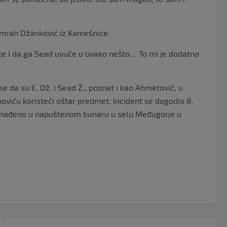
 Emrah Džanković iz Kamešnice.
ete i da ga Sead uvuče u ovako nešto… To mi je dodatno
 da su E. Dž. i Sead Ž., poznat i kao Ahmetović, u
oviću koristeći oštar predmet. Incident se dogodio 8.
pronađeno u napuštenom bunaru u selu Međugorje u