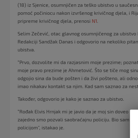
(18) iz Sjenice, osumnjičen za teško ubistvo u saučesn
pomoć počiniocu nakon izvršenog krivičnog djela, i Rij
pripreme krivičnog djela, prenosi
N1
.
Selim Zečević, otac glavnog osumnjičenog za ubistvo 
Redakciji Sandžak Danas i odgovorio na nekoliko pita
ubistva.
“Prvo, dozvolite mi da razjasnim moje prezime; poznat
moje pravo prezime je Ahmetović. Što se tiče mog s
odgojio sina da bude pošten i da živi pošteno, ali odnos
imao nikakav kontakt sa njim. Kad sam saznao za nesta
Također, odgovorio je kako je saznao za ubistvo.
“Rođak Elvis Hrnjak mi je javio da je moj sin doveo s
zajedno smo pozvali saobraćajnu policiju. Bio sam šoki
policijom”, istakao je.