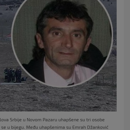
e
er
b
o
o
k
poslova Srbije u Novom Pazaru uhapšene su tri osobe
zi se u bijegu. Među uhapšenima su Emrah Džanković