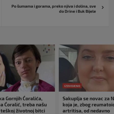
Po šumama i gorama, preko njiva i dolina, sve
do Drine i Buk Bijele
IZDVOJENO
a Gornjih Ćoralića,
Sakuplja se novac za N
 Ćoralić, treba našu
koja je, zbog reumato
teškoj životnoj bitci
artritisa, od nedavno