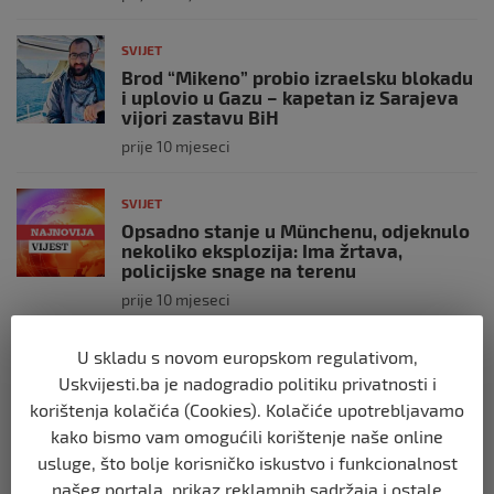
SVIJET
Brod “Mikeno” probio izraelsku blokadu
i uplovio u Gazu – kapetan iz Sarajeva
vijori zastavu BiH
prije 10 mjeseci
SVIJET
Opsadno stanje u Münchenu, odjeknulo
nekoliko eksplozija: Ima žrtava,
policijske snage na terenu
prije 10 mjeseci
U skladu s novom europskom regulativom,
SVIJET
Uskvijesti.ba je nadogradio politiku privatnosti i
Putin: Spremni smo vojno uzvratiti
Zapadu
korištenja kolačića (Cookies). Kolačiće upotrebljavamo
prije 11 mjeseci
kako bismo vam omogućili korištenje naše online
usluge, što bolje korisničko iskustvo i funkcionalnost
našeg portala, prikaz reklamnih sadržaja i ostale
SVIJET