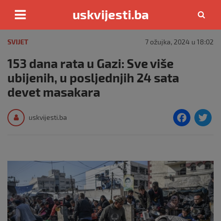
uskvijesti.ba
Skip
to
SVIJET
7 ožujka, 2024 u 18:02
content
153 dana rata u Gazi: Sve više
ubijenih, u posljednjih 24 sata
devet masakara
F
T
uskvijesti.ba
a
c
i
e
e
b
o
o