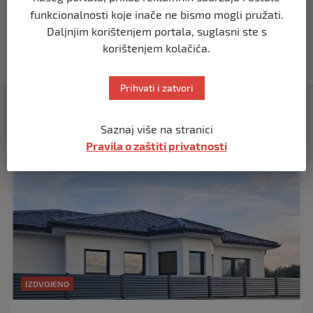
funkcionalnosti koje inače ne bismo mogli pružati.
Papa Lav XIV izjavio da je situacija vrlo
ozbiljna nakon izraelskog napada na
Daljnjim korištenjem portala, suglasni ste s
Dohu
korištenjem kolačića.
prije 11 mjeseci
Prihvati i zatvori
Izdvojeno
Saznaj više na stranici
Pravila o zaštiti privatnosti
IZDVOJENO