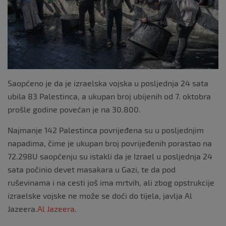
k
Saopćeno je da je izraelska vojska u posljednja 24 sata
ubila 83 Palestinca, a ukupan broj ubijenih od 7. oktobra
prošle godine povećan je na 30.800.
Najmanje 142 Palestinca povrijeđena su u posljednjim
napadima, čime je ukupan broj povrijeđenih porastao na
72.298U saopćenju su istakli da je Izrael u posljednja 24
sata počinio devet masakara u Gazi, te da pod
ruševinama i na cesti još ima mrtvih, ali zbog opstrukcije
izraelske vojske ne može se doći do tijela, javlja Al
Jazeera.
Al Jazeera
.