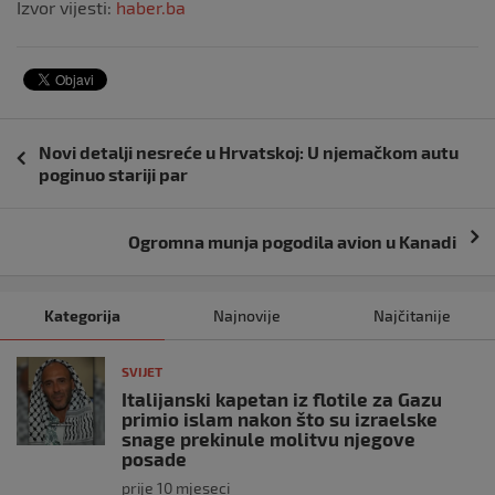
Izvor vijesti:
haber.ba
Navigacija
Novi detalji nesreće u Hrvatskoj: U njemačkom autu
objava
poginuo stariji par
Ogromna munja pogodila avion u Kanadi
Kategorija
Najnovije
Najčitanije
SVIJET
Italijanski kapetan iz flotile za Gazu
primio islam nakon što su izraelske
snage prekinule molitvu njegove
posade
prije 10 mjeseci