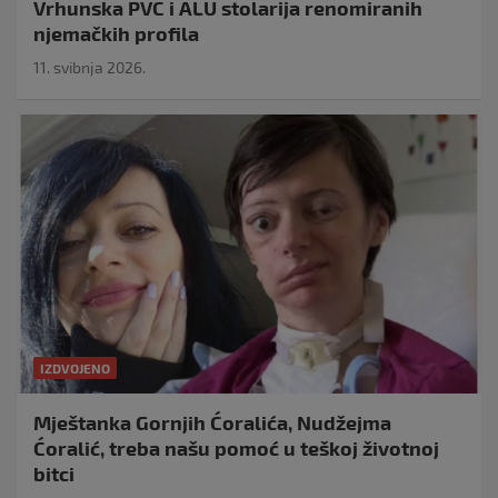
Vrhunska PVC i ALU stolarija renomiranih
njemačkih profila
11. svibnja 2026.
IZDVOJENO
Mještanka Gornjih Ćoralića, Nudžejma
Ćoralić, treba našu pomoć u teškoj životnoj
bitci