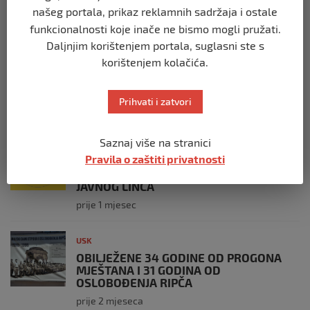
našeg portala, prikaz reklamnih sadržaja i ostale
prije 3 tjedna
funkcionalnosti koje inače ne bismo mogli pružati.
Daljnjim korištenjem portala, suglasni ste s
USK
korištenjem kolačića.
ČLANOVI GO SDA BIHAĆ PRISUSTVOVALI
OBILJEŽAVANJU 34. GODIŠNJICE ZLOČINA
U BILJANIMA
Prihvati i zatvori
prije 4 tjedna
Saznaj više na stranici
USK
Pravila o zaštiti privatnosti
PLATE U JAVNOM SEKTORU, REGISTAR I
GRANICA IZMEĐU TRANSPARENTNOSTI I
JAVNOG LINČA
prije 1 mjesec
USK
OBILJEŽENE 34 GODINE OD PROGONA
MJEŠTANA I 31 GODINA OD
OSLOBOĐENJA RIPČA
prije 2 mjeseca