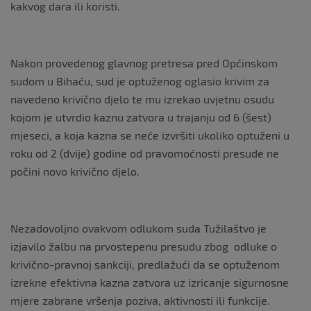
kakvog dara ili koristi.
Nakon provedenog glavnog pretresa pred Općinskom
sudom u Bihaću, sud je optuženog oglasio krivim za
navedeno krivično djelo te mu izrekao uvjetnu osudu
kojom je utvrdio kaznu zatvora u trajanju od 6 (šest)
mjeseci, a koja kazna se neće izvršiti ukoliko optuženi u
roku od 2 (dvije) godine od pravomoćnosti presude ne
počini novo krivično djelo.
Nezadovoljno ovakvom odlukom suda Tužilaštvo je
izjavilo žalbu na prvostepenu presudu zbog odluke o
krivično-pravnoj sankciji, predlažući da se optuženom
izrekne efektivna kazna zatvora uz izricanje sigurnosne
mjere zabrane vršenja poziva, aktivnosti ili funkcije.