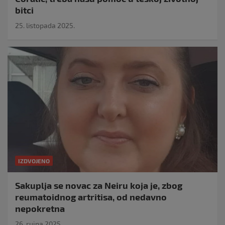
bitci
25. listopada 2025.
IZDVOJENO
Sakuplja se novac za Neiru koja je, zbog
reumatoidnog artritisa, od nedavno
nepokretna
26. rujna 2025.