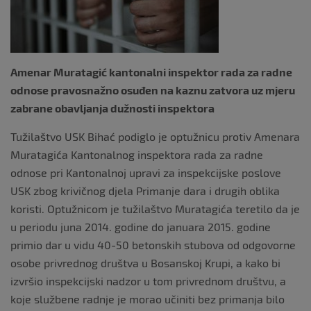
o
k
Amenar Muratagić kantonalni inspektor rada za radne
odnose pravosnažno osuđen na kaznu zatvora uz mjeru
zabrane obavljanja dužnosti inspektora
Tužilaštvo USK Bihać podiglo je optužnicu protiv Amenara
Muratagića Kantonalnog inspektora rada za radne
odnose pri Kantonalnoj upravi za inspekcijske poslove
USK zbog krivičnog djela Primanje dara i drugih oblika
koristi. Optužnicom je tužilaštvo Muratagića teretilo da je
u periodu juna 2014. godine do januara 2015. godine
primio dar u vidu 40-50 betonskih stubova od odgovorne
osobe privrednog društva u Bosanskoj Krupi, a kako bi
izvršio inspekcijski nadzor u tom privrednom društvu, a
koje službene radnje je morao učiniti bez primanja bilo