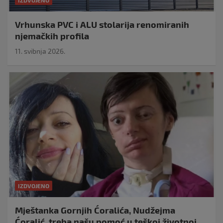
Vrhunska PVC i ALU stolarija renomiranih
njemačkih profila
11. svibnja 2026.
IZDVOJENO
Mještanka Gornjih Ćoralića, Nudžejma
Ćoralić, treba našu pomoć u teškoj životnoj