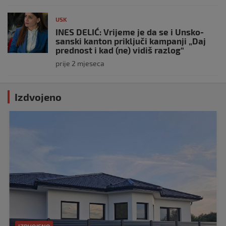
USK
INES DELIĆ: Vrijeme je da se i Unsko-
sanski kanton priključi kampanji „Daj
prednost i kad (ne) vidiš razlog“
prije 2 mjeseca
Izdvojeno
IZDVOJENO