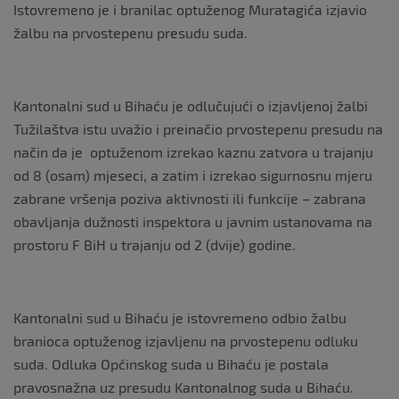
Istovremeno je i branilac optuženog Muratagića izjavio
žalbu na prvostepenu presudu suda.
Kantonalni sud u Bihaću je odlučujući o izjavljenoj žalbi
Tužilaštva istu uvažio i preinačio prvostepenu presudu na
način da je optuženom izrekao kaznu zatvora u trajanju
od 8 (osam) mjeseci, a zatim i izrekao sigurnosnu mjeru
zabrane vršenja poziva aktivnosti ili funkcije – zabrana
obavljanja dužnosti inspektora u javnim ustanovama na
prostoru F BiH u trajanju od 2 (dvije) godine.
Kantonalni sud u Bihaću je istovremeno odbio žalbu
branioca optuženog izjavljenu na prvostepenu odluku
suda. Odluka Općinskog suda u Bihaću je postala
pravosnažna uz presudu Kantonalnog suda u Bihaću.