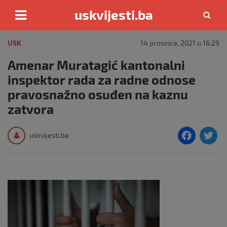
uskvijesti.ba
Skip
to
USK
14 prosinca, 2021 u 16:29
content
Amenar Muratagić kantonalni
inspektor rada za radne odnose
pravosnažno osuđen na kaznu
zatvora
F
T
uskvijesti.ba
a
c
i
e
e
b
o