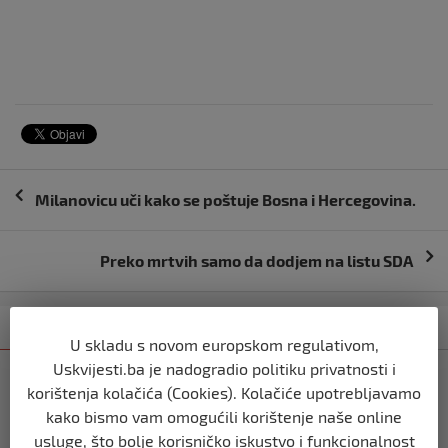
Navigacija
Milanovicu uči kako se poštuje Bosna i Hercegovina.
objava
Preko mrtvih samo da dodjem na listu SDA
Kategorija
Najnovije
Najčitanije
U skladu s novom europskom regulativom,
Uskvijesti.ba je nadogradio politiku privatnosti i
USK
korištenja kolačića (Cookies). Kolačiće upotrebljavamo
KOLIKO LI JE SVJETOVA UBIJENO U
kako bismo vam omogućili korištenje naše online
SREBRENICI, VIŠEGRADU, BILJANIMA,
PRIJEDORU, KOZARCU?
usluge, što bolje korisničko iskustvo i funkcionalnost