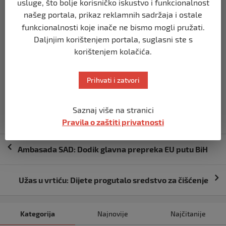
usluge, što bolje korisničko iskustvo i funkcionalnost
Tužilaštva BiH teretili da su pristupili grupi za
našeg portala, prikaz reklamnih sadržaja i ostale
organizirani kriminal, koju je formirao Zijad Mutap radi
funkcionalnosti koje inače ne bismo mogli pružati.
prikrivanja dokaza o načinu na koji je Dženan Memić
Daljnjim korištenjem portala, suglasni ste s
zadobio teške tjelesne povrede opasne po život uslijed
korištenjem kolačića.
kojih je preminuo, pišu
Vijesti.ba
.
Prihvati i zatvori
Izvor vijesti:
haber.ba
Saznaj više na stranici
Pravila o zaštiti privatnosti
Navigacija
Ambasada SAD: Dodik glavna prepreka EU putu BiH
objava
Užas u vrtiću: Dijete progutalo sredstvo za čišćenje
Kategorija
Najnovije
Najčitanije