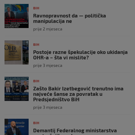
BIH
Ravnopravnost da — politička
manipulacija ne
prije 2 mjeseca
BIH
Postoje razne špekulacije oko ukidanja
OHR-a – šta vi mislite?
prije 3 mjeseca
BIH
Zašto Bakir Izetbegović trenutno ima
najveće šanse za povratak u
Predsjedništvo BiH
prije 3 mjeseca
BIH
Demantij Federalnog ministarstva