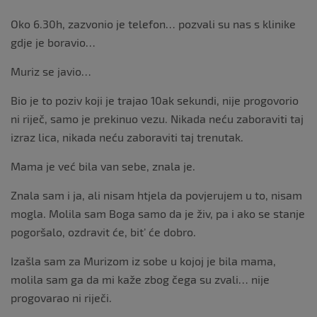
Oko 6.30h, zazvonio je telefon… pozvali su nas s klinike
gdje je boravio…
Muriz se javio…
Bio je to poziv koji je trajao 10ak sekundi, nije progovorio
ni riječ, samo je prekinuo vezu. Nikada neću zaboraviti taj
izraz lica, nikada neću zaboraviti taj trenutak.
Mama je već bila van sebe, znala je.
Znala sam i ja, ali nisam htjela da povjerujem u to, nisam
mogla. Molila sam Boga samo da je živ, pa i ako se stanje
pogoršalo, ozdravit će, bit’ će dobro.
Izašla sam za Murizom iz sobe u kojoj je bila mama,
molila sam ga da mi kaže zbog čega su zvali… nije
progovarao ni riječi.