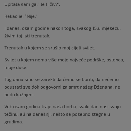
Upitala sam ga:” Je li živ?”.
Rekao je: “Nije.”
I danas, osam godine nakon toga, svakog 15.u mjesecu,
živim taj isti trenutak.
Trenutak u kojem se srušio moj cijeli svijet.
Svijet u kojem nema više moje najveće podrške, oslonca,
moje duše.
Tog dana smo se zarekli da ćemo se boriti, da nećemo
odustati sve dok odgovorni za smrt našeg Dženana, ne
budu kažnjeni.
Već osam godina traje naša borba, svaki dan nosi svoju
težinu, ali na današnji, nešto se posebno stegne u
grudima.