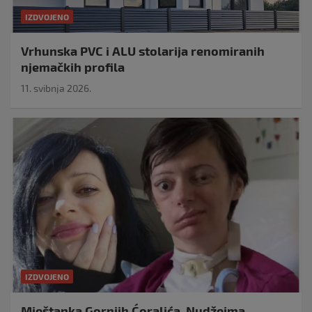
IZDVOJENO
Vrhunska PVC i ALU stolarija renomiranih
njemačkih profila
11. svibnja 2026.
IZDVOJENO
Mještanka Gornjih Ćoralića, Nudžejma