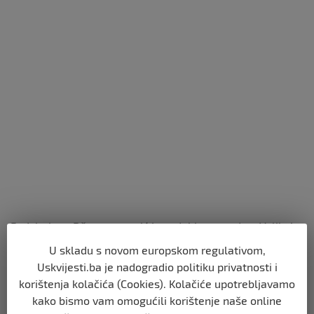
Podsjetimo, Dženan memić je zadobio povrede u Velikoj
aleji na Ilidži od kojih je sedam dana kasnije preminuo na
U skladu s novom europskom regulativom,
Kliničkom centru Univerziteta u Sarajevu.
Uskvijesti.ba je nadogradio politiku privatnosti i
korištenja kolačića (Cookies). Kolačiće upotrebljavamo
Zijad Mutap, Hasan Dupovac, Alisa Mutap, tada Ramić,
kako bismo vam omogućili korištenje naše online
Josip Barić i Muamer Ožegović su se optužnicom