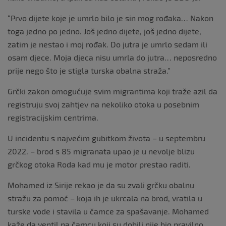
“Prvo dijete koje je umrlo bilo je sin mog rođaka… Nakon
toga jedno po jedno. Još jedno dijete, još jedno dijete,
zatim je nestao i moj rođak. Do jutra je umrlo sedam ili
osam djece. Moja djeca nisu umrla do jutra… neposredno
prije nego što je stigla turska obalna straža.”
Grčki zakon omogućuje svim migrantima koji traže azil da
registruju svoj zahtjev na nekoliko otoka u posebnim
registracijskim centrima.
U incidentu s najvećim gubitkom života – u septembru
2022. – brod s 85 migranata upao je u nevolje blizu
grčkog otoka Roda kad mu je motor prestao raditi.
Mohamed iz Sirije rekao je da su zvali grčku obalnu
stražu za pomoć – koja ih je ukrcala na brod, vratila u
turske vode i stavila u čamce za spašavanje. Mohamed
kaže da ventil na čamcu koji su dobili nije bio pravilno