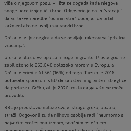
više o njegovom poslu – i šta se događa kada njegove
snage uoče izbjeglički brod. Odgovorio je da ih “vraćaju” i
da su takve naredbe “od ministra”, dodajući da bi bili
kažnjeni ako ne uspiju zaustaviti brod.
Grčka je uvijek negirala da se odvijaju takozvana “prisilna
vraćanja”.
Grčka je ulaz u Evropu za mnoge migrante. Prošle godine
zabilježeno je 263.048 dolazaka morem u Evropu, a
Grčka je primila 41.561 (16%) od toga. Turska je 2016.
potpisala sporazum s EU da zaustavi migrante i izbjeglice
da prelaze u Grčku, ali je 2020. rekla da ga više ne može
provoditi.
BBC je predstavio nalaze svoje istrage grčkoj obalnoj
straži. Odgovorili su da njihovo osoblje radi “neumorno s
najvećim profesionalizmom, snažnim osjećajem
odgovornosti i poštovanja prema ljudskom životu i