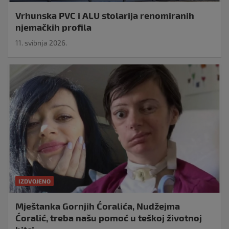
Vrhunska PVC i ALU stolarija renomiranih
njemačkih profila
11. svibnja 2026.
IZDVOJENO
Mještanka Gornjih Ćoralića, Nudžejma
Ćoralić, treba našu pomoć u teškoj životnoj