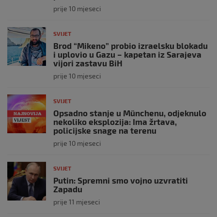
prije 10 mjeseci
SVIJET
Brod “Mikeno” probio izraelsku blokadu
i uplovio u Gazu – kapetan iz Sarajeva
vijori zastavu BiH
prije 10 mjeseci
SVIJET
Opsadno stanje u Münchenu, odjeknulo
nekoliko eksplozija: Ima žrtava,
policijske snage na terenu
prije 10 mjeseci
SVIJET
Putin: Spremni smo vojno uzvratiti
Zapadu
prije 11 mjeseci