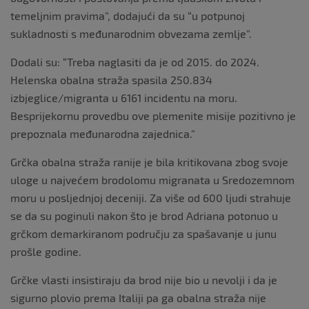
temeljnim pravima”, dodajući da su “u potpunoj
sukladnosti s međunarodnim obvezama zemlje”.
Dodali su: “Treba naglasiti da je od 2015. do 2024.
Helenska obalna straža spasila 250.834
izbjeglice/migranta u 6161 incidentu na moru.
Besprijekornu provedbu ove plemenite misije pozitivno je
prepoznala međunarodna zajednica.”
Grčka obalna straža ranije je bila kritikovana zbog svoje
uloge u najvećem brodolomu migranata u Sredozemnom
moru u posljednjoj deceniji. Za više od 600 ljudi strahuje
se da su poginuli nakon što je brod Adriana potonuo u
grčkom demarkiranom području za spašavanje u junu
prošle godine.
Grčke vlasti insistiraju da brod nije bio u nevolji i da je
sigurno plovio prema Italiji pa ga obalna straža nije