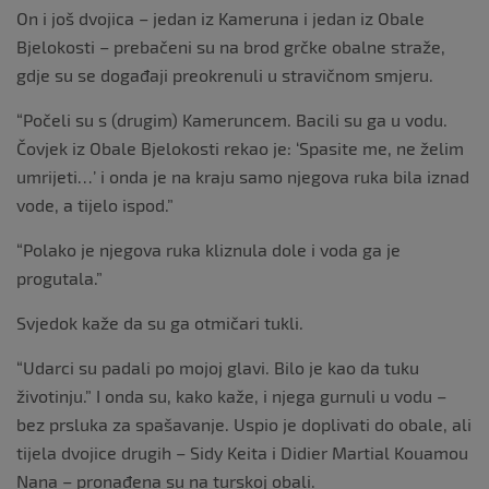
On i još dvojica – jedan iz Kameruna i jedan iz Obale
Bjelokosti – prebačeni su na brod grčke obalne straže,
gdje su se događaji preokrenuli u stravičnom smjeru.
“Počeli su s (drugim) Kameruncem. Bacili su ga u vodu.
Čovjek iz Obale Bjelokosti rekao je: ‘Spasite me, ne želim
umrijeti…’ i onda je na kraju samo njegova ruka bila iznad
vode, a tijelo ispod.”
“Polako je njegova ruka kliznula dole i voda ga je
progutala.”
Svjedok kaže da su ga otmičari tukli.
“Udarci su padali po mojoj glavi. Bilo je kao da tuku
životinju.” I onda su, kako kaže, i njega gurnuli u vodu –
bez prsluka za spašavanje. Uspio je doplivati do obale, ali
tijela dvojice drugih – Sidy Keita i Didier Martial Kouamou
Nana – pronađena su na turskoj obali.