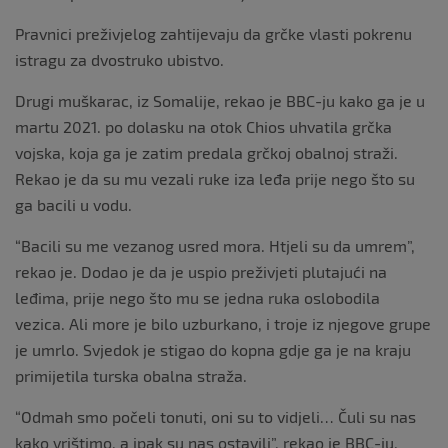
Pravnici preživjelog zahtijevaju da grčke vlasti pokrenu
istragu za dvostruko ubistvo.
Drugi muškarac, iz Somalije, rekao je BBC-ju kako ga je u
martu 2021. po dolasku na otok Chios uhvatila grčka
vojska, koja ga je zatim predala grčkoj obalnoj straži.
Rekao je da su mu vezali ruke iza leđa prije nego što su
ga bacili u vodu.
“Bacili su me vezanog usred mora. Htjeli su da umrem”,
rekao je. Dodao je da je uspio preživjeti plutajući na
leđima, prije nego što mu se jedna ruka oslobodila
vezica. Ali more je bilo uzburkano, i troje iz njegove grupe
je umrlo. Svjedok je stigao do kopna gdje ga je na kraju
primijetila turska obalna straža.
“Odmah smo počeli tonuti, oni su to vidjeli… Čuli su nas
kako vrištimo, a ipak su nas ostavili”, rekao je BBC-ju.