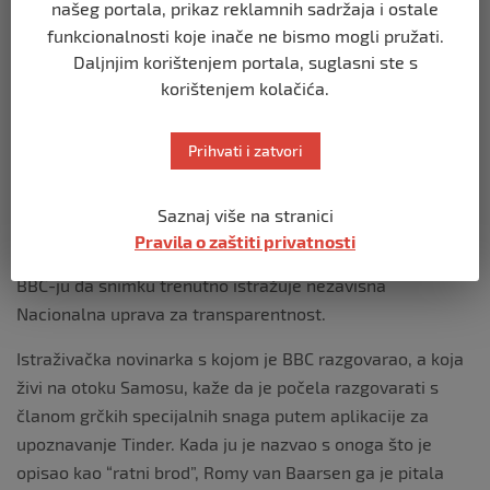
učiniti nešto ilegalno.
našeg portala, prikaz reklamnih sadržaja i ostale
funkcionalnosti koje inače ne bismo mogli pružati.
No tokom pauze snimljen je kako govori nekome izvan
Daljnjim korištenjem portala, suglasni ste s
kadra na grčkom:
korištenjem kolačića.
“Nisam im puno rekao, zar ne? Vrlo je jasno, zar ne. Nije
Prihvati i zatvori
to nuklearna fizika. Ne znam zašto su to učinili usred
bijela dana… To je… očito ilegalno. To je međunarodni
zločin.”
Saznaj više na stranici
Pravila o zaštiti privatnosti
Grčko ministarstvo pomorstva i otočne politike reklo je
BBC-ju da snimku trenutno istražuje nezavisna
Nacionalna uprava za transparentnost.
Istraživačka novinarka s kojom je BBC razgovarao, a koja
živi na otoku Samosu, kaže da je počela razgovarati s
članom grčkih specijalnih snaga putem aplikacije za
upoznavanje Tinder. Kada ju je nazvao s onoga što je
opisao kao “ratni brod”, Romy van Baarsen ga je pitala