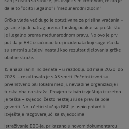
Kad je ustao sa stolice, još uvijek s mikrofonom, rekao je
da je to “očito ilegalno” i “međunarodni zločin”.
Grčka vlada već dugo je optuživana za prisilna vraćanja –
guranje ljudi natrag prema Turskoj, odakle su prešli, što
je ilegalno prema međunarodnom pravu. No ovo je prvi
put da je BBC izračunao broj incidenata koji sugerišu da
su smrtni slučajevi nastali kao rezultat djelovanja grčke
obalne straže.
15 analiziranih incidenata – u razdoblju od maja 2020. do
2023. – rezultovalo je s 43 smrti. Početni izvori su
prvenstveno bili lokalni mediji, nevladine organizacije i
turska obalna straža. Provjera takvih izvještaja izuzetno
je teška – svjedoci često nestaju ili se previše boje
govoriti. No u četiri slučaja BBC je uspio potvrditi
izvještaje razgovarajući sa svjedocima.
Istraživanje BBC-ja, prikazano u novom dokumentarcu