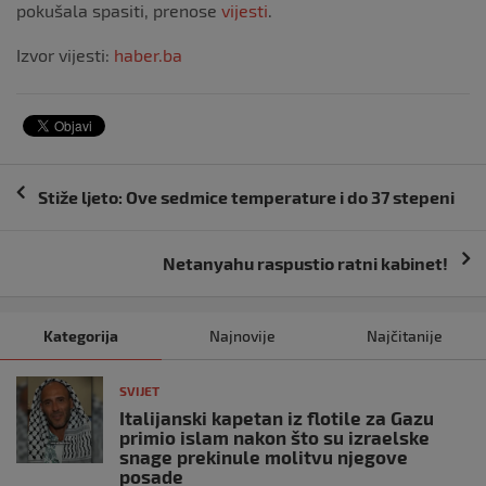
pokušala spasiti, prenose
vijesti
.
Izvor vijesti:
haber.ba
Navigacija
Stiže ljeto: Ove sedmice temperature i do 37 stepeni
objava
Netanyahu raspustio ratni kabinet!
Kategorija
Najnovije
Najčitanije
SVIJET
Italijanski kapetan iz flotile za Gazu
primio islam nakon što su izraelske
snage prekinule molitvu njegove
posade