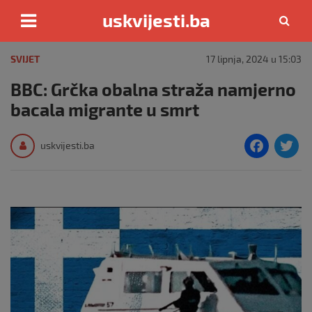
uskvijesti.ba
Skip
to
SVIJET
17 lipnja, 2024 u 15:03
content
BBC: Grčka obalna straža namjerno
bacala migrante u smrt
F
T
uskvijesti.ba
a
c
i
e
e
b
o
o
k