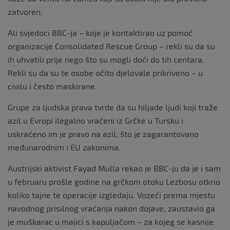
zatvoren.
Ali svjedoci BBC-ja – koje je kontaktirao uz pomoć
organizacije Consolidated Rescue Group – rekli su da su
ih uhvatili prije nego što su mogli doći do tih centara.
Rekli su da su te osobe očito djelovale prikriveno – u
civilu i često maskirane.
Grupe za ljudska prava tvrde da su hiljade ljudi koji traže
azil u Evropi ilegalno vraćeni iz Grčke u Tursku i
uskraćeno im je pravo na azil, što je zagarantovano
međunarodnim i EU zakonima.
Austrijski aktivist Fayad Mulla rekao je BBC-ju da je i sam
u februaru prošle godine na grčkom otoku Lezbosu otkrio
koliko tajne te operacije izgledaju. Vozeći prema mjestu
navodnog prisilnog vraćanja nakon dojave, zaustavio ga
je muškarac u majici s kapuljačom – za kojeg se kasnije