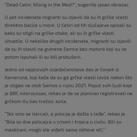
“Dead Calm: Killing in the Med?”, sugeriše jasan obrazac.
U pet incidenata migranti su izjavili da su ih grčke vlasti
direktno bacile u more. U četiri od tih slučajeva opisali su
kako su stigli na grčke otoke, ali su ih grčke vlasti
uhvatile. U nekoliko drugih incidenata, migranti su izjavili
da su ih stavili na gumene čamce bez motora koji su se
potom ispuhali ili su bili probušeni.
Jedno od najjezivijih svjedočanstava dao je čovjek iz
Kameruna, koji kaže da su ga grčke vlasti lovile nakon što
je stigao na otok Samos u rujnu 2021. Poput svih ljudi koje
je BBC intervjuisao, rekao je da se planirao registrovati na
grčkom tlu kao tražioc azila.
“Tek smo se iskrcali, a policija je došla s leđa”, rekao je.
“Bila su dva policajca u crnom i trojica u civilu. Bili su
maskirani, mogli ste vidjeti samo njihove oči.”