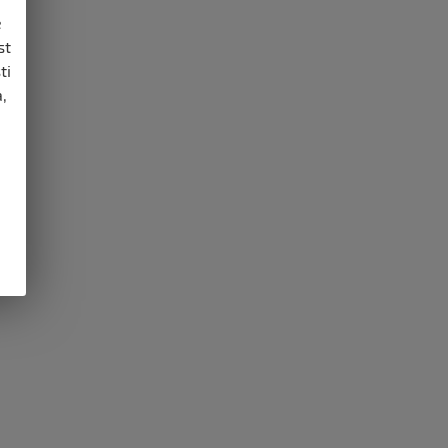
e
st
ti
,