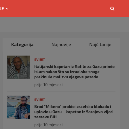
LE
Kategorija
Najnovije
Najčitanije
SVIJET
Italijanski kapetan iz flotile za Gazu primio
islam nakon što su izraelske snage
prekinule molitvu njegove posade
prije 10 mjeseci
SVIJET
Brod “Mikeno” probio izraelsku blokadu i
uplovio u Gazu – kapetan iz Sarajeva vijori
zastavu BiH
prije 10 mjeseci