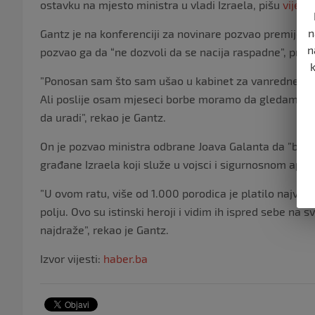
ostavku na mjesto ministra u vladi Izraela, pišu
vijesti
n
Gantz je na konferenciji za novinare pozvao premijer
n
pozvao ga da “ne dozvoli da se nacija raspadne”, preno
”Ponosan sam što sam ušao u kabinet za vanredne situa
Ali poslije osam mjeseci borbe moramo da gledamo na
da uradi”, rekao je Gantz.
On je pozvao ministra odbrane Joava Galanta da ”bude h
građane Izraela koji služe u vojsci i sigurnosnom apar
”U ovom ratu, više od 1.000 porodica je platilo najveću
polju. Ovo su istinski heroji i vidim ih ispred sebe na
najdraže”, rekao je Gantz.
Izvor vijesti:
haber.ba