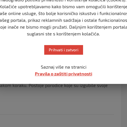
.
Kolačiće upotrebljavamo kako bismo vam omogućili korištenj
aše online usluge, što bolje korisničko iskustvo i funkcionalno
a Benjamina Netanyahua da odredi datum izbora, i
ašeg portala, prikaz reklamnih sadržaja i ostale funkcionalnos
si list Harez.
koje inače ne bismo mogli pružati. Daljnjim korištenjem portala
cije nakon tragedije 7. oktobra koja nas je zadesila.
suglasni ste s korištenjem kolačića.
prijed. Netanyahu zna šta mora da uradi i da mora to
Prihvati i zatvori
rabar i učini ono što je ispravno”. Gantz je pozvao
atu da ostanu vjerni.
Saznaj više na stranici
Pravila o zaštiti privatnosti
 cijenu, a hiljade vojnika je povrijeđeno na bojnom
 svakom koraku. Postoje porodice koje su izgubile svoje