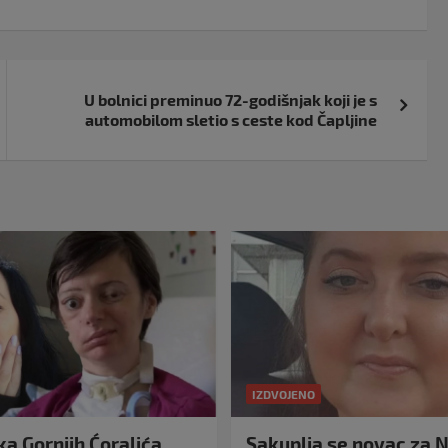
U bolnici preminuo 72-godišnjak koji je s
automobilom sletio s ceste kod Čapljine
IZDVOJENO
a Gornjih Ćoralića,
Sakuplja se novac za N