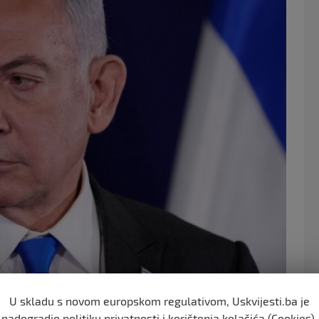
o
k
U skladu s novom europskom regulativom, Uskvijesti.ba je
ratnom kabinetu Benny Gantz saopćio je da podnosi
nadogradio politiku privatnosti i korištenja kolačića (Cookies).