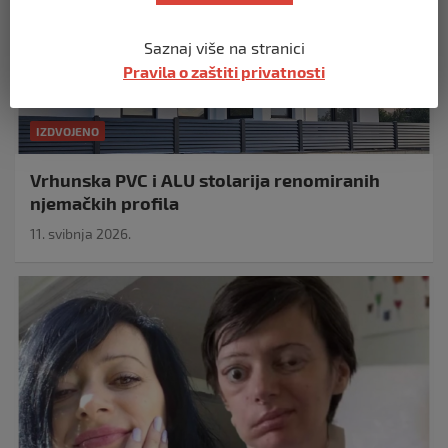
Saznaj više na stranici
Pravila o zaštiti privatnosti
IZDVOJENO
Vrhunska PVC i ALU stolarija renomiranih
njemačkih profila
11. svibnja 2026.