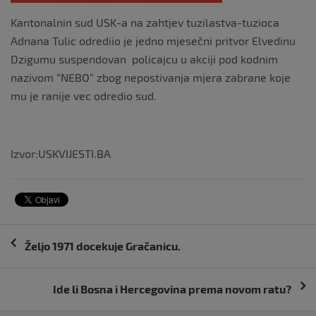
Kantonalnin sud USK-a na zahtjev tuzilastva-tuzioca
Adnana Tulic odrediio je jedno mjesečni pritvor Elvedinu
Dzigumu suspendovan policajcu u akciji pod kodnim
nazivom “NEBO” zbog nepostivanja mjera zabrane koje
mu je ranije vec odredio sud.
Izvor:USKVIJESTI.BA
Navigacija
Željo 1971 docekuje Gračanicu.
objava
Ide li Bosna i Hercegovina prema novom ratu?