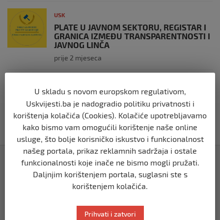
USK
PLATE U JAVNOM SEKTORU, REGISTAR I
GRANICA IZMEĐU TRANSPARENTNOSTI I
JAVNOG LINČA
prije 2 mjeseca
USK
U skladu s novom europskom regulativom,
OBILJEŽENE 34 GODINE OD PROGONA
Uskvijesti.ba je nadogradio politiku privatnosti i
MJEŠTANA I 31 GODINA OD
OSLOBOĐENJA RIPČA
korištenja kolačića (Cookies). Kolačiće upotrebljavamo
prije 2 mjeseca
kako bismo vam omogućili korištenje naše online
usluge, što bolje korisničko iskustvo i funkcionalnost
našeg portala, prikaz reklamnih sadržaja i ostale
Izdvojeno
funkcionalnosti koje inače ne bismo mogli pružati.
Daljnjim korištenjem portala, suglasni ste s
korištenjem kolačića.
Prihvati i zatvori