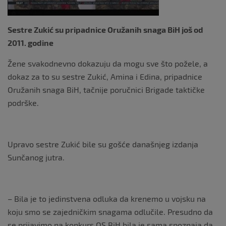
Sestre Zukić su pripadnice Oružanih snaga BiH još od
2011. godine
Žene svakodnevno dokazuju da mogu sve što požele, a
dokaz za to su sestre Zukić, Amina i Edina, pripadnice
Oružanih snaga BiH, tačnije poručnici Brigade taktičke
podrške.
Upravo sestre Zukić bile su gošće današnjeg izdanja
Sunčanog jutra.
– Bila je to jedinstvena odluka da krenemo u vojsku na
koju smo se zajedničkim snagama odlučile. Presudno da
se prijavimo na konkurs OS BiH bila je sama spoznaja da