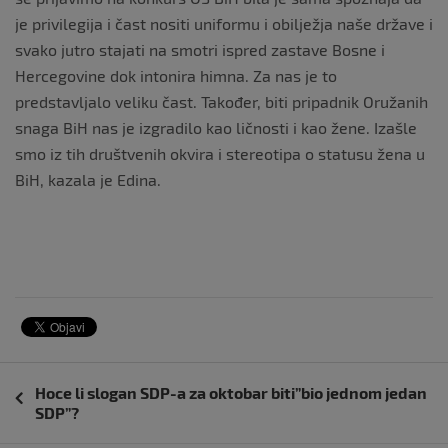
je privilegija i čast nositi uniformu i obilježja naše države i
svako jutro stajati na smotri ispred zastave Bosne i
Hercegovine dok intonira himna. Za nas je to
predstavljalo veliku čast. Također, biti pripadnik Oružanih
snaga BiH nas je izgradilo kao ličnosti i kao žene. Izašle
smo iz tih društvenih okvira i stereotipa o statusu žena u
BiH, kazala je Edina.
Navigacija
Hoce li slogan SDP-a za oktobar biti”bio jednom jedan
objava
SDP”?