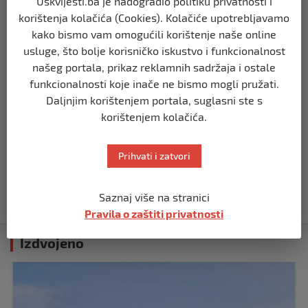
najveće šanse za povratak u
Uskvijesti.ba je nadogradio politiku privatnosti i
Predsjedništvo BiH
korištenja kolačića (Cookies). Kolačiće upotrebljavamo
prije 3 mjeseca
kako bismo vam omogućili korištenje naše online
usluge, što bolje korisničko iskustvo i funkcionalnost
našeg portala, prikaz reklamnih sadržaja i ostale
BIH
Demantij Federalnog ministarstva
funkcionalnosti koje inače ne bismo mogli pružati.
unutrašnjih poslova
Daljnjim korištenjem portala, suglasni ste s
prije 5 mjeseci
korištenjem kolačića.
BIH
Prihvati i zatvori
Akcija SIPA-e: Pretresaju se stambeni i
pomoćni objekti
Saznaj više na stranici
prije 5 mjeseci
Pravila o zaštiti privatnosti
Izdvojeno