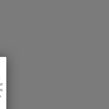
e
st
ti
,