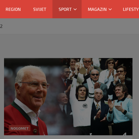
REGION
SVIJET
SPORT
MAGAZIN
LIFESTY
 2
NOGOMET