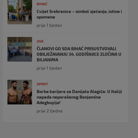
BIHAĆ
Cvijet Srebrenice – simbol sjećanja, istine i
opomene
prije 1 tjedan
USK
ČLANOVI GO SDA BIHAĆ PRISUSTVOVALI
OBILJEŽAVANJU 34. GODIŠNJICE ZLOČINA U
BILJANIMA
prije 1 tjedan
SPORT
Borba karijere za Danijala Alagića: U Italiji
napada neporaženog Benjamína
Adegbuyija!
prije 2 tjedna