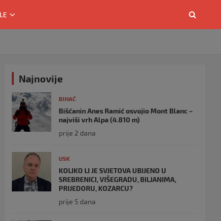
LE
Najnovije
BIHAĆ
Bišćanin Anes Ramić osvojio Mont Blanc –
najviši vrh Alpa (4.810 m)
prije 2 dana
USK
KOLIKO LI JE SVJETOVA UBIJENO U
SREBRENICI, VIŠEGRADU, BILJANIMA,
PRIJEDORU, KOZARCU?
prije 5 dana