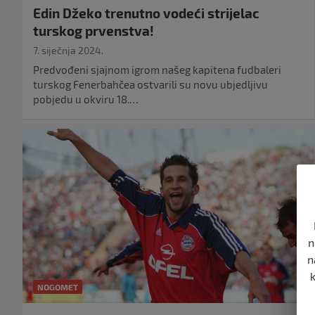
Edin Džeko trenutno vodeći strijelac
turskog prvenstva!
7. siječnja 2024.
Predvođeni sjajnom igrom našeg kapitena fudbaleri
turskog Fenerbahčea ostvarili su novu ubjedljivu
pobjedu u okviru 18.…
n
n
NOGOMET