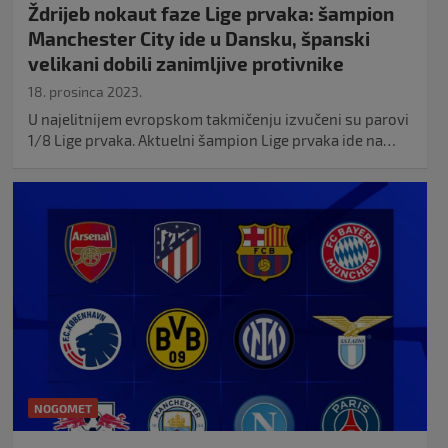
Ždrijeb nokaut faze Lige prvaka: šampion
Manchester City ide u Dansku, španski
velikani dobili zanimljive protivnike
18. prosinca 2023.
U najelitnijem evropskom takmičenju izvučeni su parovi
1/8 Lige prvaka. Aktuelni šampion Lige prvaka ide na…
NOGOMET