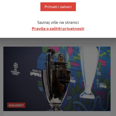
Počela prodaja članski karti Nogometnog
Prihvati i zatvori
kluba Jedinstvo
27. prosinca 2023.
Saznaj više na stranici
Poštovani navijači, od danas su u prodaji članske karte
Pravila o zaštiti privatnosti
Nogometnog kluba Jedinstvo Bihać za takmičarsku
2023/24…
NOGOMET