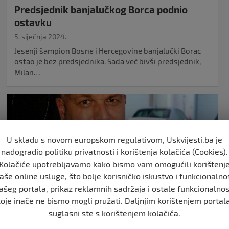
Predsjednik banjalučkog Borca podnio
ostavku
5. siječnja 2024.
Jesenji šampion Bosne i Hercegovine banjalučki Borac
ostao je bez predsjednika. Sada već bivši predsjednik,
Milan…
U skladu s novom europskom regulativom, Uskvijesti.ba je
nadogradio politiku privatnosti i korištenja kolačića (Cookies).
Kolačiće upotrebljavamo kako bismo vam omogućili korištenj
aše online usluge, što bolje korisničko iskustvo i funkcionalno
ašeg portala, prikaz reklamnih sadržaja i ostale funkcionalnos
koje inače ne bismo mogli pružati. Daljnjim korištenjem portala
NOGOMET
suglasni ste s korištenjem kolačića.