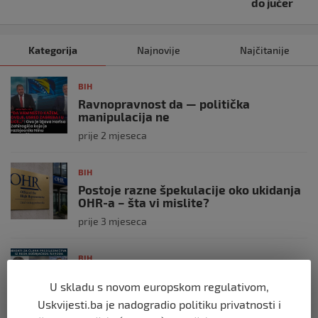
do jučer
Kategorija
Najnovije
Najčitanije
BIH
Ravnopravnost da — politička
manipulacija ne
prije 2 mjeseca
BIH
Postoje razne špekulacije oko ukidanja
OHR-a – šta vi mislite?
prije 3 mjeseca
BIH
Zašto Bakir Izetbegović trenutno ima
U skladu s novom europskom regulativom,
najveće šanse za povratak u
Predsjedništvo BiH
Uskvijesti.ba je nadogradio politiku privatnosti i