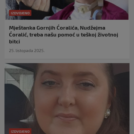
IZDVOJENO
Mještanka Gornjih Ćoralića, Nudžejma
Ćoralić, treba našu pomoć u teškoj životnoj
bitci
25. listopada 2025.
IZDVOJENO