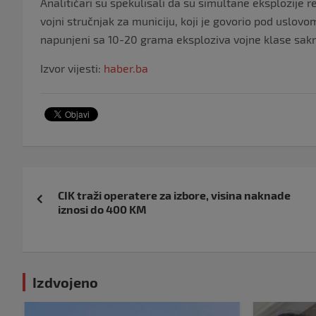
Analitičari su spekulisali da su simultane eksplozije r
vojni stručnjak za municiju, koji je govorio pod uslov
napunjeni sa 10-20 grama eksploziva vojne klase sakr
Izvor vijesti:
haber.ba
Navigacija
CIK traži operatere za izbore, visina naknade
objava
iznosi do 400 KM
Izdvojeno