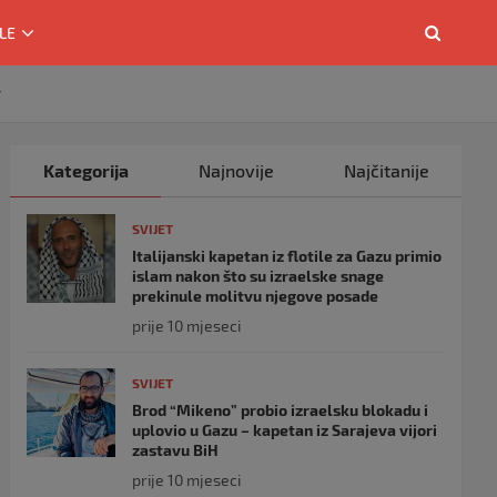
LE
r
Kategorija
Najnovije
Najčitanije
SVIJET
Italijanski kapetan iz flotile za Gazu primio
islam nakon što su izraelske snage
prekinule molitvu njegove posade
prije 10 mjeseci
SVIJET
Brod “Mikeno” probio izraelsku blokadu i
uplovio u Gazu – kapetan iz Sarajeva vijori
zastavu BiH
prije 10 mjeseci