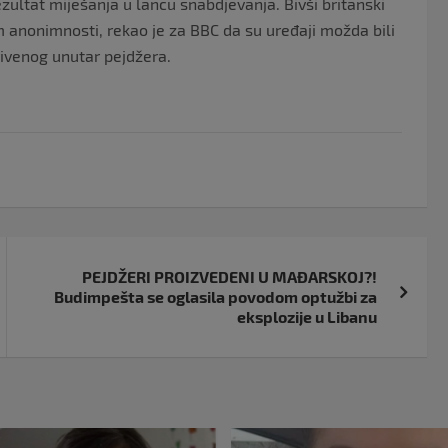
ezultat miješanja u lancu snabdjevanja. Bivši britanski
om anonimnosti, rekao je za BBC da su uređaji možda bili
ivenog unutar pejdžera.
PEJDŽERI PROIZVEDENI U MAĐARSKOJ?!
Budimpešta se oglasila povodom optužbi za
eksplozije u Libanu