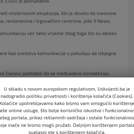
ko 3.000 je povrijeđeno.
 meti misterioznih eksplozija, što je dovelo do masovne
ima, restoranima i trgovačkim centrima, piše 9 News.
 komunikaciju već neko vrijeme zbog toga što su daleko
džere kao sredstvo komunikacije u pokušaju da izbjegne
i se članovi podstakli da se međusobno kontaktiraju
U skladu s novom europskom regulativom, Uskvijesti.ba je
ah pozvao je članove Hezbolaha i njihove porodice da
nadogradio politiku privatnosti i korištenja kolačića (Cookies).
Kolačiće upotrebljavamo kako bismo vam omogućili korištenj
aše online usluge, što bolje korisničko iskustvo i funkcionalno
 i zaključajte. Uradi to u ime bezbjednosti i zaštite krvi
ašeg portala, prikaz reklamnih sadržaja i ostale funkcionalnos
lefon u vašim rukama, i u rukama vaše žene i vaše djece.
koje inače ne bismo mogli pružati. Daljnjim korištenjem portala
er Hezbolaha, prenosi
Avaz
.
suglasni ste s korištenjem kolačića.