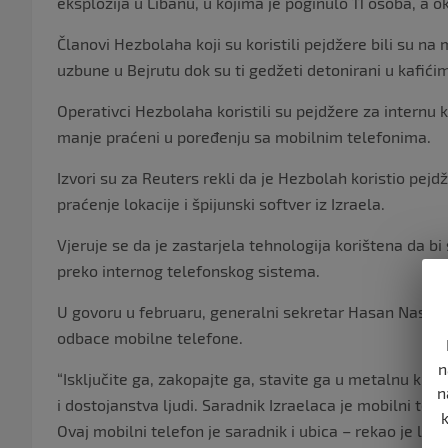
eksplozija u Libanu, u kojima je poginulo 11 osoba, a o
Članovi Hezbolaha koji su koristili pejdžere bili su na
uzbune u Bejrutu dok su ti gedžeti detonirani u kafić
Operativci Hezbolaha koristili su pejdžere za internu
manje praćeni u poređenju sa mobilnim telefonima.
Izvori su za Reuters rekli da je Hezbolah koristio pej
praćenje lokacije i špijunski softver iz Izraela.
Vjeruje se da je zastarjela tehnologija korištena da b
preko internog telefonskog sistema.
U govoru u februaru, generalni sekretar Hasan Nasral
odbace mobilne telefone.
n
“Isključite ga, zakopajte ga, stavite ga u metalnu kutiju
n
i dostojanstva ljudi. Saradnik Izraelaca je mobilni te
Ovaj mobilni telefon je saradnik i ubica – rekao je lid