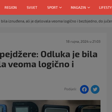
REGION
SVIJET
SPORT
MAGAZIN
LIFESTY
bila iznuđena, ali je djelovala veoma logično i bezbjedno, do juče
18 rujna, 2024 u 21:03
pejdžere: Odluka je bila
ala veoma logično i
F
T
Podijeli:
a
w
c
itt