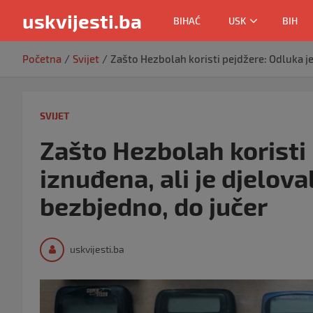
uskvijesti.ba
BIHAĆ
USK
BIH
Skip
Početna
Svijet
Zašto Hezbolah koristi pejdžere: Odluka je 
to
content
SVIJET
Zašto Hezbolah koristi 
iznuđena, ali je djelov
bezbjedno, do jučer
uskvijesti.ba