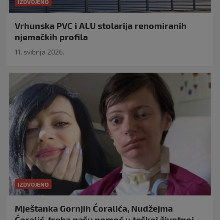
IZDVOJENO
Vrhunska PVC i ALU stolarija renomiranih
njemačkih profila
11. svibnja 2026.
IZDVOJENO
Mještanka Gornjih Ćoralića, Nudžejma
Ćoralić, treba našu pomoć u teškoj životnoj