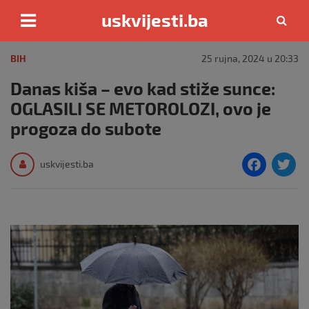
uskvijesti.ba
Skip
to
BIH
25 rujna, 2024 u 20:33
content
Danas kiša – evo kad stiže sunce:
OGLASILI SE METOROLOZI, ovo je
progoza do subote
F
T
uskvijesti.ba
a
c
i
e
e
b
o
o