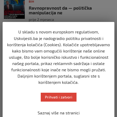
BIH
Ravnopravnost da — politička
manipulacija ne
prije 2 mjeseca
U skladu s novom europskom regulativom,
BIH
Uskvijesti.ba je nadogradio politiku privatnosti i
Postoje razne špekulacije oko ukidanja
OHR-a – šta vi mislite?
korištenja kolačića (Cookies). Kolačiće upotrebljavamo
kako bismo vam omogućili korištenje naše online
prije 3 mjeseca
usluge, što bolje korisničko iskustvo i funkcionalnost
našeg portala, prikaz reklamnih sadržaja i ostale
BIH
funkcionalnosti koje inače ne bismo mogli pružati.
Zašto Bakir Izetbegović trenutno ima
najveće šanse za povratak u
Daljnjim korištenjem portala, suglasni ste s
Predsjedništvo BiH
korištenjem kolačića.
prije 3 mjeseca
Prihvati i zatvori
BIH
Demantij Federalnog ministarstva
unutrašnjih poslova
Saznaj više na stranici