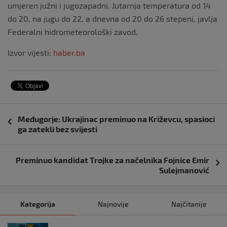
umjeren južni i jugozapadni. Jutarnja temperatura od 14
do 20, na jugu do 22, a dnevna od 20 do 26 stepeni, javlja
Federalni hidrometeorološki zavod.
Izvor vijesti:
haber.ba
Navigacija
Međugorje: Ukrajinac preminuo na Križevcu, spasioci
objava
ga zatekli bez svijesti
Preminuo kandidat Trojke za načelnika Fojnice Emir
Sulejmanović
Kategorija
Najnovije
Najčitanije