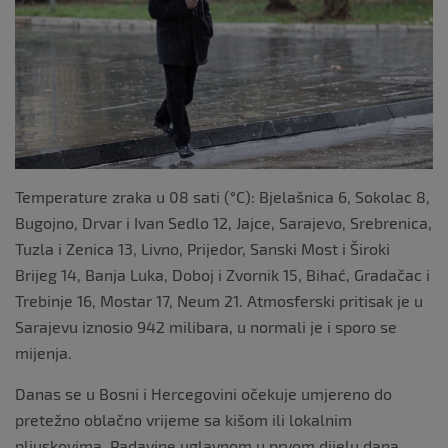
k
Temperature zraka u 08 sati (°C): Bjelašnica 6, Sokolac 8,
Bugojno, Drvar i Ivan Sedlo 12, Jajce, Sarajevo, Srebrenica,
Tuzla i Zenica 13, Livno, Prijedor, Sanski Most i Široki
Brijeg 14, Banja Luka, Doboj i Zvornik 15, Bihać, Gradačac i
Trebinje 16, Mostar 17, Neum 21. Atmosferski pritisak je u
Sarajevu iznosio 942 milibara, u normali je i sporo se
mijenja.
Danas se u Bosni i Hercegovini očekuje umjereno do
pretežno oblačno vrijeme sa kišom ili lokalnim
pljuskovima. Padavine uglavnom u prvom dijelu dana.