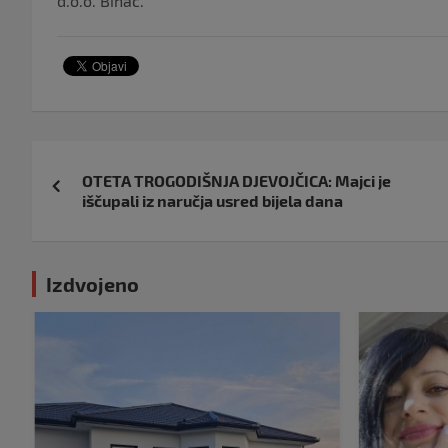
d.o.o. Bihać.
Navigacija
OTETA TROGODIŠNJA DJEVOJČICA: Majci je
objava
iščupali iz naručja usred bijela dana
Izdvojeno