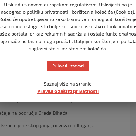
U skladu s novom europskom regulativom, Uskvijesti.ba je
riod 01.01.-31.03.2024.godine
nadogradio politiku privatnosti i korištenja kolačića (Cookies).
Kolačiće upotrebljavamo kako bismo vam omogućili korištenj
.01.-31.03.2024.godine
aše online usluge, što bolje korisničko iskustvo i funkcionalno
ašeg portala, prikaz reklamnih sadržaja i ostale funkcionalnos
mima, događajima i ličnostima od značaja za Grad Bihać
koje inače ne bismo mogli pružati. Daljnjim korištenjem portala
suglasni ste s korištenjem kolačića.
riod od 2024. do 2028.godine
Prihvati i zatvori
građevinske cijene 1 m² korisne stambene površine na
Saznaj više na stranici
osnivanju JU „Zavod za prostorno uređenje” Bihać
Pravila o zaštiti privatnosti
 javnim parkiralištima na području Grada Bihaća
raćaja na području Grada Bihaća
stvene cijene skupljanja, odvoza i odlaganja