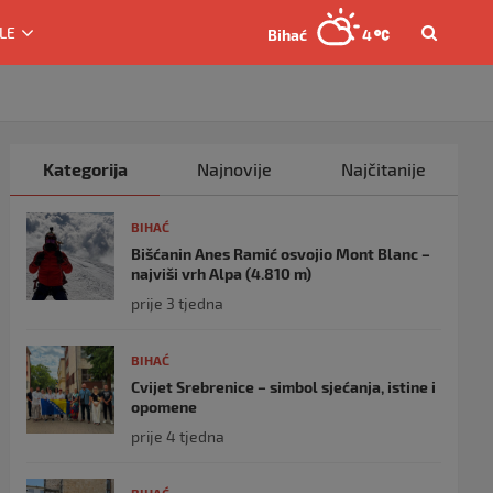
LE
Bihać
4
Kategorija
Najnovije
Najčitanije
BIHAĆ
Bišćanin Anes Ramić osvojio Mont Blanc –
najviši vrh Alpa (4.810 m)
prije 3 tjedna
BIHAĆ
Cvijet Srebrenice – simbol sjećanja, istine i
opomene
prije 4 tjedna