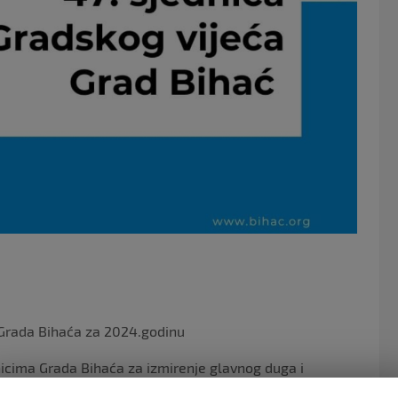
 Grada Bihaća za 2024.godinu
icima Grada Bihaća za izmirenje glavnog duga i
ih kamata