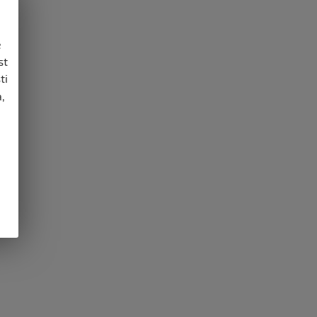
e
st
ti
,