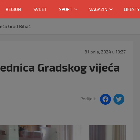
REGION
SVIJET
SPORT
MAGAZIN
LIFESTY
jeća Grad Bihać
3 lipnja, 2024 u 10:27
jednica Gradskog vijeća
F
T
Podijeli:
a
w
c
itt
e
er
b