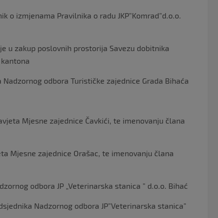
lnik o izmjenama Pravilnika o radu JKP”Komrad”d.o.o.
nje u zakup poslovnih prostorija Savezu dobitnika
g kantona
a Nadzornog odbora Turističke zajednice Grada Bihaća
avjeta Mjesne zajednice Čavkići, te imenovanju člana
eta Mjesne zajednice Orašac, te imenovanju člana
adzornog odbora JP „Veterinarska stanica ” d.o.o. Bihać
edsjednika Nadzornog odbora JP”Veterinarska stanica”