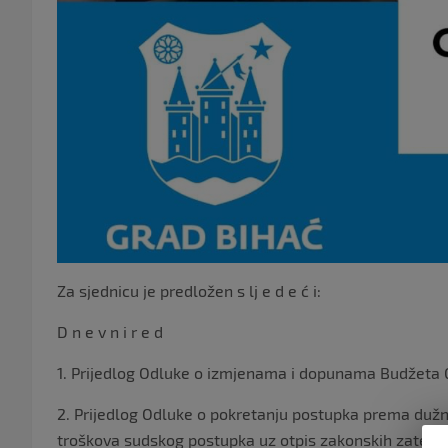
Za sjednicu je predložen s lj e d e ć i:
D n e v n i r e d
1. Prijedlog Odluke o izmjenama i dopunama Budžeta
2. Prijedlog Odluke o pokretanju postupka prema dužn
troškova sudskog postupka uz otpis zakonskih zatezn