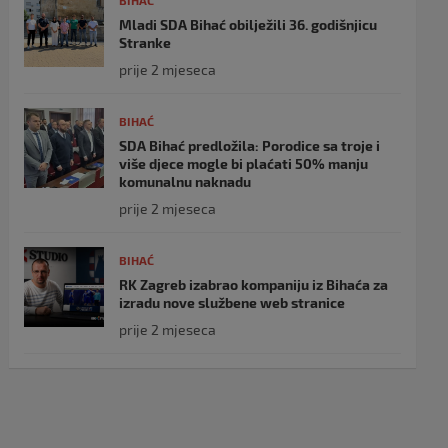
BIHAĆ
Mladi SDA Bihać obilježili 36. godišnjicu
Stranke
prije 2 mjeseca
BIHAĆ
SDA Bihać predložila: Porodice sa troje i
više djece mogle bi plaćati 50% manju
komunalnu naknadu
prije 2 mjeseca
BIHAĆ
RK Zagreb izabrao kompaniju iz Bihaća za
izradu nove službene web stranice
prije 2 mjeseca