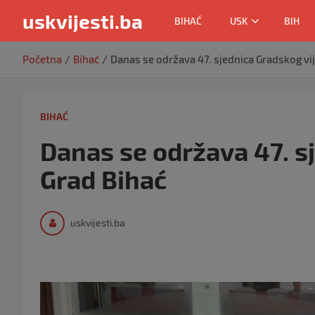
uskvijesti.ba
BIHAĆ
USK
BIH
Skip
Početna
Bihać
Danas se održava 47. sjednica Gradskog vi
to
content
BIHAĆ
Danas se održava 47. s
Grad Bihać
uskvijesti.ba