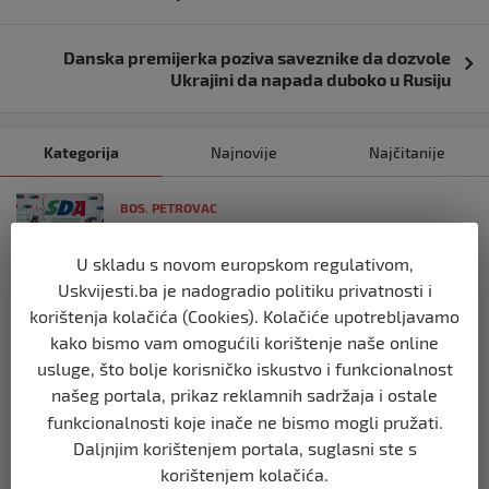
Danska premijerka poziva saveznike da dozvole
Ukrajini da napada duboko u Rusiju
Kategorija
Najnovije
Najčitanije
BOS. PETROVAC
SDA Bosanski Petrovac: Ne prihvatamo
budžet nametanja, blokada i populizma
U skladu s novom europskom regulativom,
prije 4 mjeseca
Uskvijesti.ba je nadogradio politiku privatnosti i
korištenja kolačića (Cookies). Kolačiće upotrebljavamo
BOS. PETROVAC
kako bismo vam omogućili korištenje naše online
Potvrđene optužnice: Direktorice
usluge, što bolje korisničko iskustvo i funkcionalnost
komunalnog preduzeća iz Bosanskog
našeg portala, prikaz reklamnih sadržaja i ostale
Petrovca optužene zbog nezakonitog
funkcionalnosti koje inače ne bismo mogli pružati.
zapošljavanja
Daljnjim korištenjem portala, suglasni ste s
prije 10 mjeseci
korištenjem kolačića.