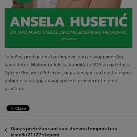
Također, predsjednik Izetbegović dao je svoju podršku
kandidaturi Mahmuta Jukića, kandidata SDA za načelnika
Općine Bosanski Petrovac, naglašavajući važnost njegove
pobjede za daljnji razvoj općine i prosperitet njenih
građana.
Navigacija
Danas pretežno sunčano, dnevna temperatura
objava
između 21 i 27 stepeni