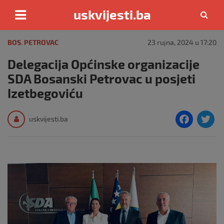
uskvijesti.ba
Skip
to
BOS. PETROVAC
23 rujna, 2024 u 17:20
content
Delegacija Općinske organizacije
SDA Bosanski Petrovac u posjeti
Izetbegoviću
F
T
uskvijesti.ba
a
c
i
e
e
b
o
o