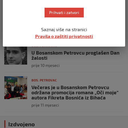
BOS. PETROVAC
Preminuo mladić (19) koji je teško
Prihvati i zatvori
povrijeđen u nesreći kod Bosanskog
Petrovca
Saznaj više na stranici
prije 10 mjeseci
Pravila o zaštiti privatnosti
BOS. PETROVAC
U Bosanskom Petrovcu proglašen Dan
žalosti
prije 10 mjeseci
BOS. PETROVAC
Večeras je u Bosanskom Petrovcu
održana promocija romana „Oči moje“
autora Fikreta Bosnića iz Bihaća
prije 11 mjeseci
Izdvojeno