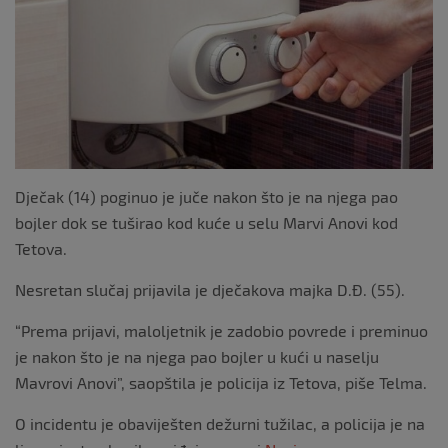
k
Dječak (14) poginuo je juče nakon što je na njega pao
bojler dok se tuširao kod kuće u selu Marvi Anovi kod
Tetova.
Nesretan slučaj prijavila je dječakova majka D.Đ. (55).
“Prema prijavi, maloljetnik je zadobio povrede i preminuo
je nakon što je na njega pao bojler u kući u naselju
Mavrovi Anovi”, saopštila je policija iz Tetova, piše Telma.
O incidentu je obaviješten dežurni tužilac, a policija je na