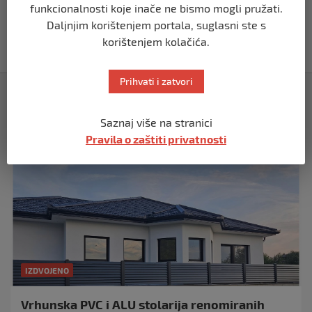
funkcionalnosti koje inače ne bismo mogli pružati.
Vučić dramatično: “Biće rata, Vojska
Daljnjim korištenjem portala, suglasni ste s
Srbije je spremna”
korištenjem kolačića.
prije 10 mjeseci
Prihvati i zatvori
Izdvojeno
Saznaj više na stranici
Pravila o zaštiti privatnosti
IZDVOJENO
Vrhunska PVC i ALU stolarija renomiranih