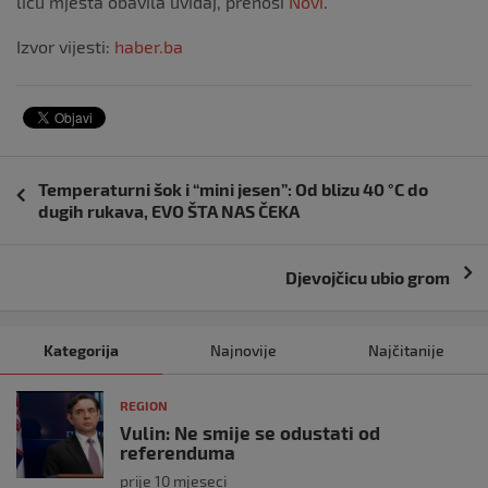
licu mjesta obavila uviđaj, prenosi
Novi
.
Izvor vijesti:
haber.ba
Navigacija
Temperaturni šok i “mini jesen”: Od blizu 40 °C do
objava
dugih rukava, EVO ŠTA NAS ČEKA
Djevojčicu ubio grom
Kategorija
Najnovije
Najčitanije
REGION
Vulin: Ne smije se odustati od
referenduma
prije 10 mjeseci