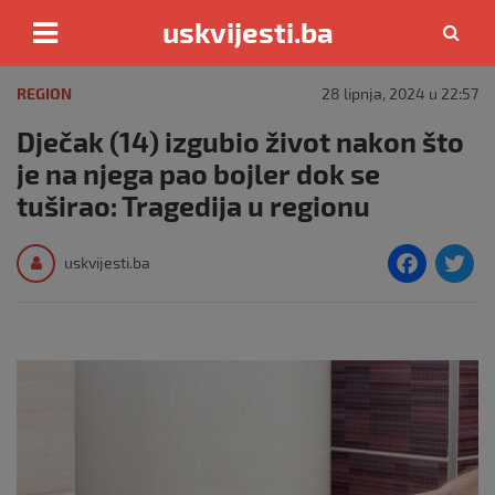
uskvijesti.ba
Skip
to
REGION
28 lipnja, 2024 u 22:57
content
Dječak (14) izgubio život nakon što
je na njega pao bojler dok se
tuširao: Tragedija u regionu
F
T
uskvijesti.ba
a
c
i
e
e
b
o
o