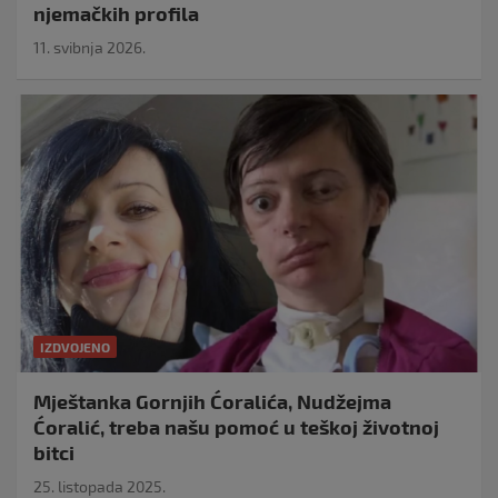
njemačkih profila
11. svibnja 2026.
IZDVOJENO
Mještanka Gornjih Ćoralića, Nudžejma
Ćoralić, treba našu pomoć u teškoj životnoj
bitci
25. listopada 2025.