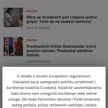
REGION
Mira se dvadeseti put cijepila protiv
gripe: ‘Zato da ne budem bolesna’
prije 10 mjeseci
REGION
Predsjednik Srbije Aleksandar Vučić
poslao vijenac: Posljednji pozdrav
Halidu
prije 10 mjeseci
REGION
U skladu s novom europskom regulativom,
Koza ogrebala dijete u zoološkom vrtu,
Uskvijesti.ba je nadogradio politiku privatnosti i
roditelji zvali hitnu i policiju: “Došli su
korištenja kolačića (Cookies). Kolačiće upotrebljavamo
uhapsiti kozu”
kako bismo vam omogućili korištenje naše online
prije 10 mjeseci
usluge, što bolje korisničko iskustvo i funkcionalnost
našeg portala, prikaz reklamnih sadržaja i ostale
REGION