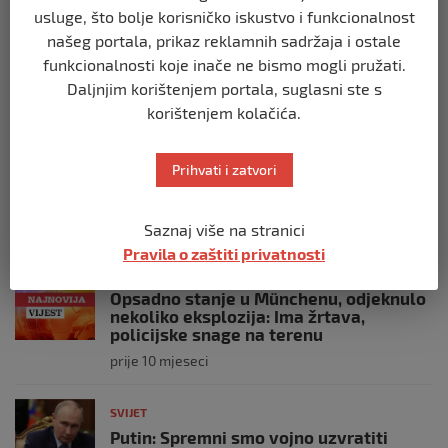
Italijanski kapetan iz flotile za Gazu
usluge, što bolje korisničko iskustvo i funkcionalnost
primio islam nakon što su izraelske
snage prekinule molitvu njegove
našeg portala, prikaz reklamnih sadržaja i ostale
posade
funkcionalnosti koje inače ne bismo mogli pružati.
prije 10 mjeseci
Daljnjim korištenjem portala, suglasni ste s
korištenjem kolačića.
SVIJET
Brod “Mikeno” probio izraelsku blokadu
Prihvati i zatvori
i uplovio u Gazu – kapetan iz Sarajeva
vijori zastavu BiH
prije 10 mjeseci
Saznaj više na stranici
Pravila o zaštiti privatnosti
SVIJET
Opsadno stanje u Münchenu, odjeknulo
nekoliko eksplozija: Ima žrtava,
policijske snage na terenu
prije 10 mjeseci
SVIJET
Putin: Spremni smo vojno uzvratiti