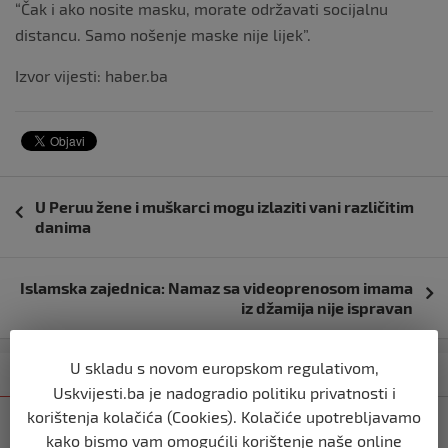
“Čak i ako nosite masku, morate održavati socijalnu
distancu. Samo nošenje maske nije lijek”.
Izvor vijesti: haber.ba
Navigacija
U Peruu žene i muškarci mogu izlaziti vani različitim
objava
danima
Islamska zajednica: Namaz sa videoprenosom imama
iz džamija nije ispravan
U skladu s novom europskom regulativom,
Kategorija
Najnovije
Najčitanije
Uskvijesti.ba je nadogradio politiku privatnosti i
korištenja kolačića (Cookies). Kolačiće upotrebljavamo
SVIJET
kako bismo vam omogućili korištenje naše online