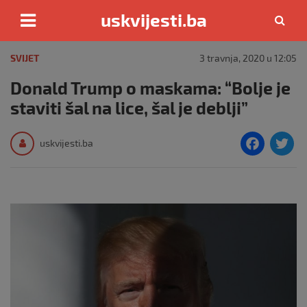
uskvijesti.ba
Skip
to
SVIJET
3 travnja, 2020 u 12:05
content
Donald Trump o maskama: “Bolje je
staviti šal na lice, šal je deblji”
F
T
uskvijesti.ba
a
c
i
e
e
b
o
o
k