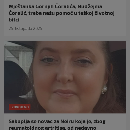
Mještanka Gornjih Ćoralića, Nudžejma
Ćoralić, treba našu pomoć u teškoj životnoj
bitci
25. listopada 2025.
IZDVOJENO
Sakuplja se novac za Neiru koja je, zbog
reumatoidnog artritisa, od nedavno