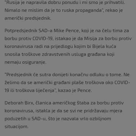
“Rusija je napravila dobru ponudu i mi smo je prihvatili.
Nimalo ne mislim da je to ruska propaganda”, rekao je
američki predsjednik.
Potpredsjednik SAD-a Mike Pence, koji je na čelu tima za
borbu protiv COVID-19, istakao je da Misija za borbu protiv
koronavirusa radi na prijedlogu kojim bi Bijela kuća
snosila troškove zdravstvenih usluga građana koji
nemaju osiguranje.
“Predsjednik će sutra donijeti konačnu odluku o tome. Ne
želimo da se američki građani plaše troškova oko COVID-
19 ili troškova liječenja”, kazao je Pence.
Deborah Birx, članica američkog štaba za borbu protiv
koronavirusa, istakla je da se svi ne pridržavaju mjera
poduzetih u SAD-u, što je nazvala vrlo ozbiljnom
situacijom.