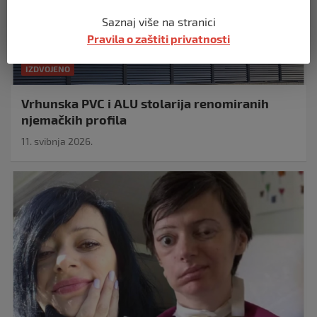
Saznaj više na stranici
Pravila o zaštiti privatnosti
IZDVOJENO
Vrhunska PVC i ALU stolarija renomiranih
njemačkih profila
11. svibnja 2026.