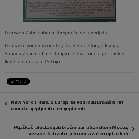
Dzanaza Zulic Sabana klanjati će se u nedjelju.
Dzanaza iznenada umrlog dvadesetjednogodisnjeg
Sabana Zulica biti ce klanjana sutra -nedjelja- poslije
Ikindije namaza u Pokoju
Navigacija
New York Times: U Europi se vodi kulturološki rat
objava
između cijepljenih i necijepljenih
Pljačkaši zlostavljali bračni par u Sanskom Mostu,
vezane ih držali cijelu noć a zatim opljačkali