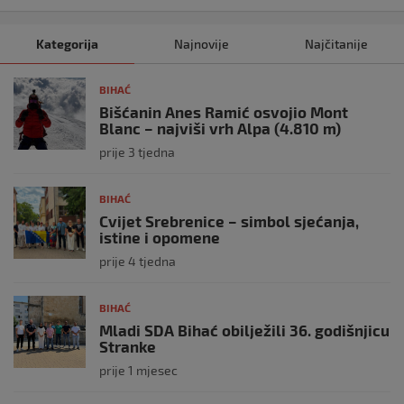
Kategorija
Najnovije
Najčitanije
BIHAĆ
Bišćanin Anes Ramić osvojio Mont
Blanc – najviši vrh Alpa (4.810 m)
prije 3 tjedna
BIHAĆ
Cvijet Srebrenice – simbol sjećanja,
istine i opomene
prije 4 tjedna
BIHAĆ
Mladi SDA Bihać obilježili 36. godišnjicu
Stranke
prije 1 mjesec