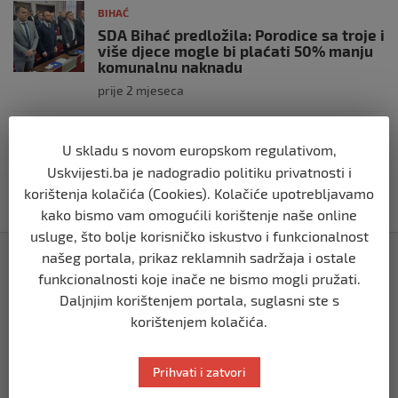
BIHAĆ
SDA Bihać predložila: Porodice sa troje i
više djece mogle bi plaćati 50% manju
komunalnu naknadu
prije 2 mjeseca
BIHAĆ
U skladu s novom europskom regulativom,
RK Zagreb izabrao kompaniju iz Bihaća
Uskvijesti.ba je nadogradio politiku privatnosti i
za izradu nove službene web stranice
korištenja kolačića (Cookies). Kolačiće upotrebljavamo
prije 2 mjeseca
kako bismo vam omogućili korištenje naše online
usluge, što bolje korisničko iskustvo i funkcionalnost
Izdvojeno
našeg portala, prikaz reklamnih sadržaja i ostale
funkcionalnosti koje inače ne bismo mogli pružati.
Daljnjim korištenjem portala, suglasni ste s
korištenjem kolačića.
Prihvati i zatvori