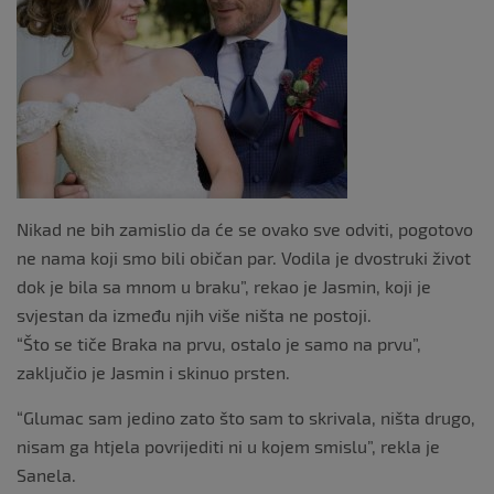
Nikad ne bih zamislio da će se ovako sve odviti, pogotovo
ne nama koji smo bili običan par. Vodila je dvostruki život
dok je bila sa mnom u braku”, rekao je Jasmin, koji je
svjestan da između njih više ništa ne postoji.
“Što se tiče Braka na prvu, ostalo je samo na prvu”,
zaključio je Jasmin i skinuo prsten.
“Glumac sam jedino zato što sam to skrivala, ništa drugo,
nisam ga htjela povrijediti ni u kojem smislu”, rekla je
Sanela.