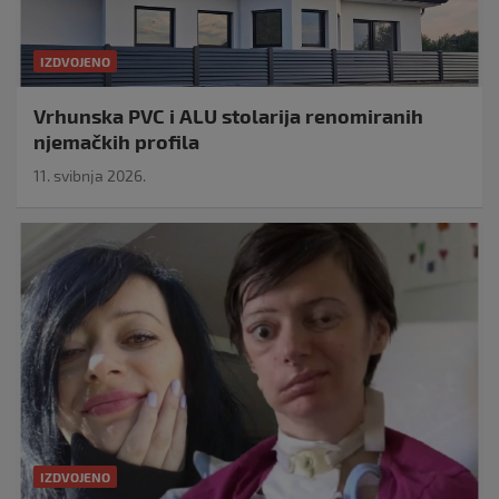
IZDVOJENO
Vrhunska PVC i ALU stolarija renomiranih
njemačkih profila
11. svibnja 2026.
IZDVOJENO