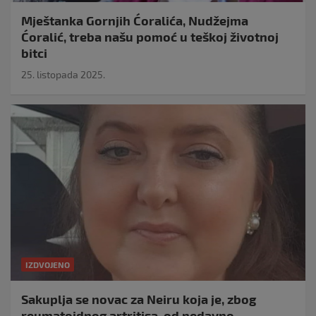
Mještanka Gornjih Ćoralića, Nudžejma
Ćoralić, treba našu pomoć u teškoj životnoj
bitci
25. listopada 2025.
IZDVOJENO
Sakuplja se novac za Neiru koja je, zbog
reumatoidnog artritisa, od nedavno