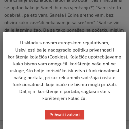
se upitao kako je Saneli bilo na vjenčanju?”, “Sami ste to
odabrali, pa eto vam. Sanela i Edine sretno vam, bez
obzira kako završili neka vam je sa srećom”, “Sad se vidi
da je Jasminu žao. Da se tako ponašao na početku mislim
da bi sada sve bilo drugačije, ali kasno je sad”, samo su
U skladu s novom europskom regulativom,
neki od komentara.
Uskvijesti.ba je nadogradio politiku privatnosti i
korištenja kolačića (Cookies). Kolačiće upotrebljavamo
kako bismo vam omogućili korištenje naše online
usluge, što bolje korisničko iskustvo i funkcionalnost
Navigacija
našeg portala, prikaz reklamnih sadržaja i ostale
Zenička policija upozorila: Na utakmicu BiH – Finska
funkcionalnosti koje inače ne bismo mogli pružati.
objava
neće biti dozvoljeno unošenje zastava!
Daljnjim korištenjem portala, suglasni ste s
korištenjem kolačića.
Zahiragić poručio Konakoviću: Pozivam ga da smiri
ambicije, ponašaju se kao autonomaši Fikreta Abdića
Prihvati i zatvori