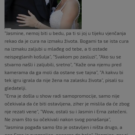
“Jasmine, nemoj biti u bedu, pa ti si joj u tijeku vjenčanja
rekao da je cura na izmaku života. Bogami ta se ista cura
na izmaku zaljubi u mlađeg od tebe, a ti ostade
neispeglanih košulja”, “Svakom po zasluzi”, “Ako su se
stvarno našli i zaljubili, sretno”, “Kaže ona njemu pred
kamerama da ga moli da ostane sve tajna”, “A kakvu bi
tek igru igrala da nije žena na zalasku života”, pisali su
gledatelji.
“Erna je došla u show radi samopromocije, samo nije
očekivala da će biti ostavljena, ziher je mislila da će zbog
nje rezati vene”, “Wow, ostali su i Jasmin i Erna zatečeni.
Ne znam što su očekivali nakon svog ponašanja”,
“Jasmina pogađa samo što je ostavljen i ništa drugo, a
ona Erna je sveznalica, naporna do bola”, “Jasmine, zar si