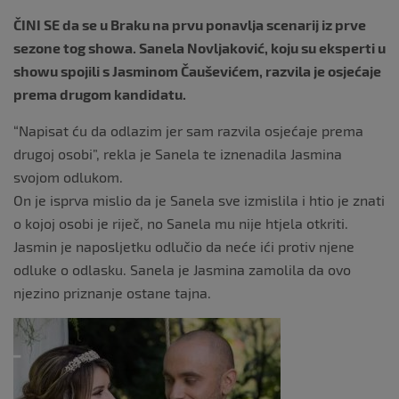
ČINI SE da se u Braku na prvu ponavlja scenarij iz prve
sezone tog showa. Sanela Novljaković, koju su eksperti u
showu spojili s Jasminom Čauševićem, razvila je osjećaje
prema drugom kandidatu.
“Napisat ću da odlazim jer sam razvila osjećaje prema
drugoj osobi”, rekla je Sanela te iznenadila Jasmina
svojom odlukom.
On je isprva mislio da je Sanela sve izmislila i htio je znati
o kojoj osobi je riječ, no Sanela mu nije htjela otkriti.
Jasmin je naposljetku odlučio da neće ići protiv njene
odluke o odlasku. Sanela je Jasmina zamolila da ovo
njezino priznanje ostane tajna.