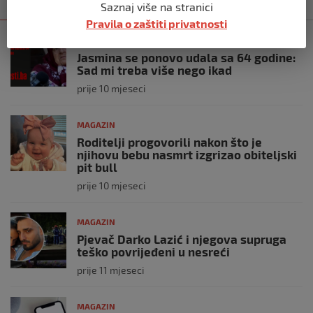
Kategorija
Najnovije
Najčitanije
Saznaj više na stranici
Pravila o zaštiti privatnosti
MAGAZIN
Jasmina se ponovo udala sa 64 godine:
Sad mi treba više nego ikad
prije 10 mjeseci
MAGAZIN
Roditelji progovorili nakon što je
njihovu bebu nasmrt izgrizao obiteljski
pit bull
prije 10 mjeseci
MAGAZIN
Pjevač Darko Lazić i njegova supruga
teško povrijeđeni u nesreći
prije 11 mjeseci
MAGAZIN