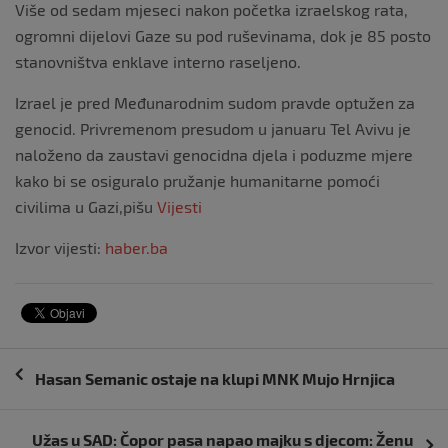
Više od sedam mjeseci nakon početka izraelskog rata,
ogromni dijelovi Gaze su pod ruševinama, dok je 85 posto
stanovništva enklave interno raseljeno.
Izrael je pred Međunarodnim sudom pravde optužen za
genocid. Privremenom presudom u januaru Tel Avivu je
naloženo da zaustavi genocidna djela i poduzme mjere
kako bi se osiguralo pružanje humanitarne pomoći
civilima u Gazi,pišu
Vijesti
Izvor vijesti:
haber.ba
Navigacija
Hasan Semanic ostaje na klupi MNK Mujo Hrnjica
objava
Užas u SAD: Čopor pasa napao majku s djecom: Ženu