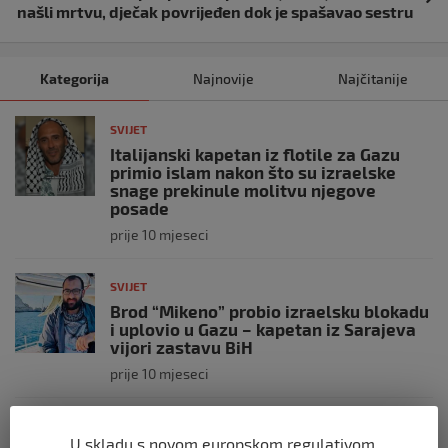
našli mrtvu, dječak povrijeđen dok je spašavao sestru
Kategorija
Najnovije
Najčitanije
SVIJET
Italijanski kapetan iz flotile za Gazu
primio islam nakon što su izraelske
snage prekinule molitvu njegove
posade
prije 10 mjeseci
SVIJET
Brod “Mikeno” probio izraelsku blokadu
i uplovio u Gazu – kapetan iz Sarajeva
vijori zastavu BiH
prije 10 mjeseci
SVIJET
U skladu s novom europskom regulativom,