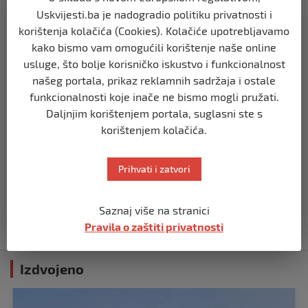
Opsadno stanje u Münchenu, odjeknulo
nekoliko eksplozija: Ima žrtava,
Uskvijesti.ba je nadogradio politiku privatnosti i
policijske snage na terenu
korištenja kolačića (Cookies). Kolačiće upotrebljavamo
prije 10 mjeseci
kako bismo vam omogućili korištenje naše online
usluge, što bolje korisničko iskustvo i funkcionalnost
našeg portala, prikaz reklamnih sadržaja i ostale
SVIJET
Putin: Spremni smo vojno uzvratiti
funkcionalnosti koje inače ne bismo mogli pružati.
Zapadu
Daljnjim korištenjem portala, suglasni ste s
prije 11 mjeseci
korištenjem kolačića.
SVIJET
Prihvati i zatvori
Papa Lav XIV izjavio da je situacija vrlo
ozbiljna nakon izraelskog napada na
Dohu
Saznaj više na stranici
prije 11 mjeseci
Pravila o zaštiti privatnosti
Izdvojeno