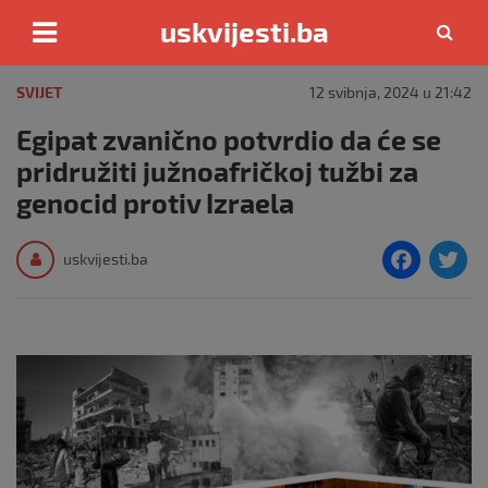
uskvijesti.ba
Skip
to
SVIJET
12 svibnja, 2024 u 21:42
content
Egipat zvanično potvrdio da će se
pridružiti južnoafričkoj tužbi za
genocid protiv Izraela
F
T
uskvijesti.ba
a
c
i
e
e
b
o
o