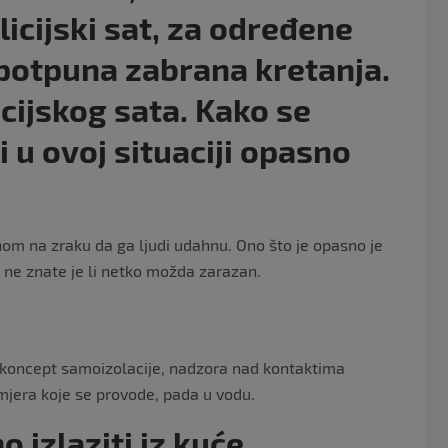
licijski sat, za određene
 potpuna zabrana kretanja.
cijskog sata. Kako se
i u ovoj situaciji opasno
nom na zraku da ga ljudi udahnu. Ono što je opasno je
ad ne znate je li netko možda zarazan.
eli koncept samoizolacije, nadzora nad kontaktima
h mjera koje se provode, pada u vodu.
 izlaziti iz kuće.