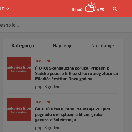
LE
Bihać
4
opasno je…
Kategorija
Najnovije
Najčitanije
TIMELINE
(FOTO) Skandalozna poruka: Pripadnik
Sudske policije BiH uz sliku ratnog zločinca
Mladića čestitao Novu godinu
prije 3 godine
TIMELINE
(VIDEO) Užas u Iranu: Najmanje 20 ljudi
poginulo u eksploziji u blizini groba
generala Soleimanija
prije 3 godine