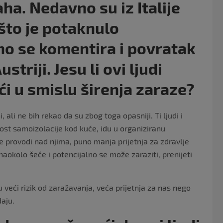
aha. Nedavno su iz Italije
 što je potaknulo
ično se komentira i povratak
striji. Jesu li ovi ljudi
i u smislu širenja zaraze?
 ali ne bih rekao da su zbog toga opasniji. Ti ljudi i
ost samoizolacije kod kuće, idu u organiziranu
e provodi nad njima, puno manja prijetnja za zdravlje
naokolo šeće i potencijalno se može zaraziti, prenijeti
u veći rizik od zaražavanja, veća prijetnja za nas nego
daju.