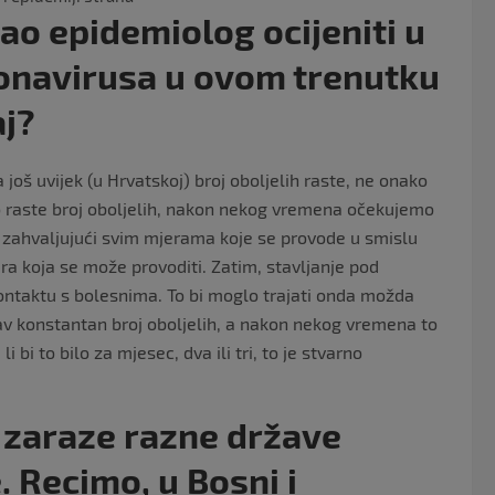
ao epidemiolog ocijeniti u
oronavirusa u ovom trenutku
aj?
da još uvijek (u Hrvatskoj) broj oboljelih raste, ne onako
 raste broj oboljelih, nakon nekog vremena očekujemo
ih, zahvaljujući svim mjerama koje se provode u smislu
a koja se može provoditi. Zatim, stavljanje pod
 kontaktu s bolesnima. To bi moglo trajati onda možda
kav konstantan broj oboljelih, a nakon nekog vremena to
li bi to bilo za mjesec, dva ili tri, to je stvarno
 zaraze razne države
e. Recimo, u Bosni i