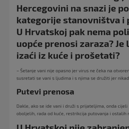
Hercegovini na snazi je po
kategorije stanovništva i
U Hrvatskoj pak nema poli
uopće prenosi zaraza? Je l
izaći iz kuće i prošetati?
– Šetanje vani nije opasno jer virus ne čeka na otvore
susretati se vani s ljudima i s njima se družiti jer nik
Putevi prenosa
Dakle, ako se ide vani i druži s prijateljima, onda cij
oboljelih, rada od kuće, restrikcija putovanja i ostali
U Hrvatskoj nije zabranjeno