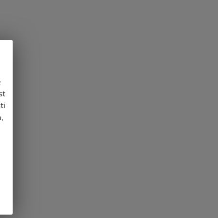
e
st
ti
,