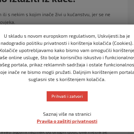
 ili s nekim s kojim inače živi u kućanstvu, jer se ne
ovjeka.
idemiolog i da mi
U skladu s novom europskom regulativom, Uskvijesti.ba je
nadogradio politiku privatnosti i korištenja kolačića (Cookies).
 kako dolazi do zaraze?
Kolačiće upotrebljavamo kako bismo vam omogućili korištenj
aše online usluge, što bolje korisničko iskustvo i funkcionalno
ašeg portala, prikaz reklamnih sadržaja i ostale funkcionalnos
putem, što praktički spada u direktan kontakt kao i
koje inače ne bismo mogli pružati. Daljnjim korištenjem portala
ce iz nosa ili usta slete na lice druge osobe, ili se prenosi
suglasni ste s korištenjem kolačića.
je netko dirao, ako je recimo kašljao u dlan pa onda
ese na predmete, onda netko drugi dira te predmete pa
sa.
Prihvati i zatvori
avo može šetati sam vani, samo da ne dođe u bliski
Saznaj više na stranici
e zaražen. Bilo kakav bliski kontakt s bilo kojom
Pravila o zaštiti privatnosti
žena – predstavlja rizik. Zato je glavna mjera u
avati sigurni razmak od drugih ljudi, dva metra se