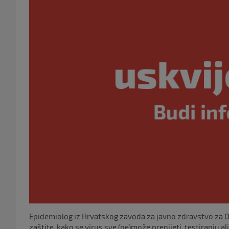
Epidemiolog iz Hrvatskog zavoda za javno zdravstvo za 
zaštite, kako se virus sve (ne)može prenijeti, testiranju ali