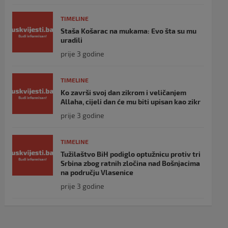
TIMELINE
Staša Košarac na mukama: Evo šta su mu
uradili
prije 3 godine
TIMELINE
Ko završi svoj dan zikrom i veličanjem
Allaha, cijeli dan će mu biti upisan kao zikr
prije 3 godine
TIMELINE
Tužilaštvo BiH podiglo optužnicu protiv tri
Srbina zbog ratnih zločina nad Bošnjacima
na području Vlasenice
prije 3 godine