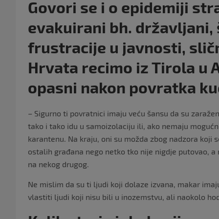
Govori se i o epidemiji str
evakuirani bh. državljani,
frustracije u javnosti, sl
Hrvata recimo iz Tirola u Au
opasni nakon povratka kuć
– Sigurno ti povratnici imaju veću šansu da su zaraženi,
tako i tako idu u samoizolaciju ili, ako nemaju mogućn
karantenu. Na kraju, oni su možda zbog nadzora koji s
ostalih građana nego netko tko nije nigdje putovao, a 
na nekog drugog.
Ne mislim da su ti ljudi koji dolaze izvana, makar imaj
vlastiti ljudi koji nisu bili u inozemstvu, ali naokolo ho