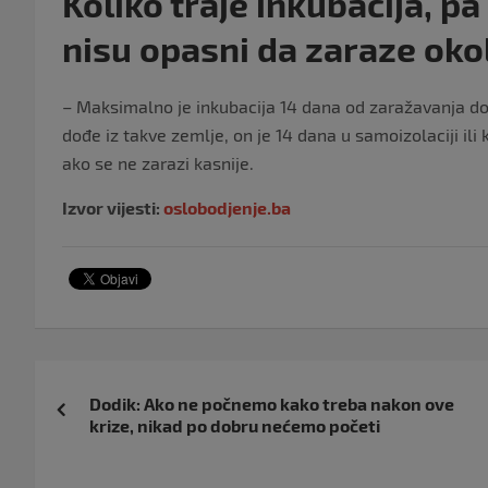
Koliko traje inkubacija, pa
nisu opasni da zaraze oko
– Maksimalno je inkubacija 14 dana od zaražavanja do
dođe iz takve zemlje, on je 14 dana u samoizolaciji ili 
ako se ne zarazi kasnije.
Izvor vijesti:
oslobodjenje.ba
Navigacija
Dodik: Ako ne počnemo kako treba nakon ove
objava
krize, nikad po dobru nećemo početi