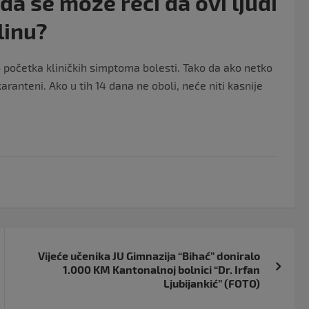
 da se može reći da ovi ljudi
linu?
 početka kliničkih simptoma bolesti. Tako da ako netko
karanteni. Ako u tih 14 dana ne oboli, neće niti kasnije
Vijeće učenika JU Gimnazija “Bihać” doniralo
1.000 KM Kantonalnoj bolnici “Dr. Irfan
Ljubijankić” (FOTO)