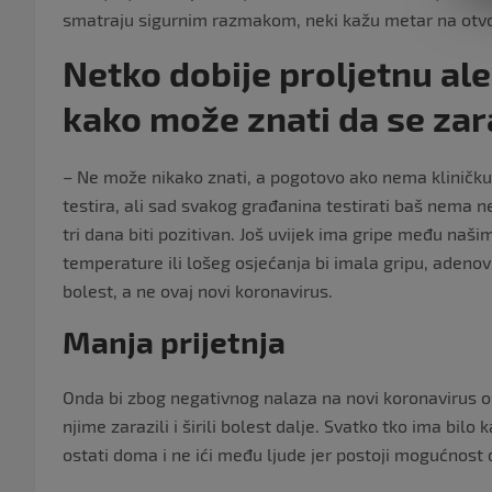
smatraju sigurnim razmakom, neki kažu metar na otvor
Netko dobije proljetnu aler
kako može znati da se za
– Ne može nikako znati, a pogotovo ako nema kliničku 
testira, ali sad svakog građanina testirati baš nema 
tri dana biti pozitivan. Još uvijek ima gripe među naši
temperature ili lošeg osjećanja bi imala gripu, adenov
bolest, a ne ovaj novi koronavirus.
Manja prijetnja
Onda bi zbog negativnog nalaza na novi koronavirus os
njime zarazili i širili bolest dalje. Svatko tko ima bi
ostati doma i ne ići među ljude jer postoji mogućnost 