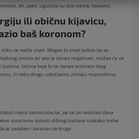
enom, ali, opet, sigurnija su dva metra, naravno.
giju ili običnu kijavicu,
razio baš koronom?
sliku ne može znati. Mogao bi znati jedino da se
nekakvog smisla jer ako je danas negativan, možda će za
m ljudima. Većina koja bi se danas testirala zbog
irozu, ili neku drugu uobičajenu zimsku respiratornu
labili mjere samoizolacije, pa se za nekoliko dana
lo kakve simptome bolesti dišnog sustava svakako treba
da je zaražen i zarazan za druge.