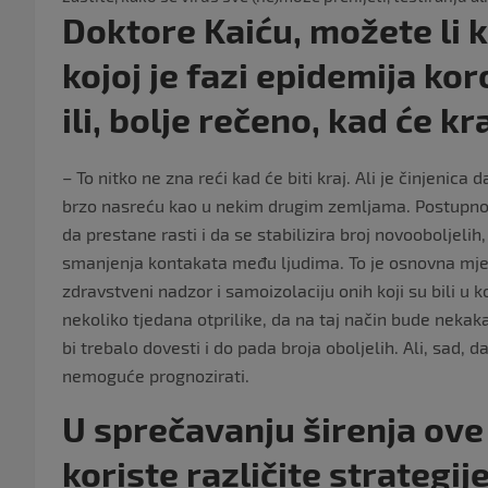
Doktore Kaiću, možete li k
kojoj je fazi epidemija k
ili, bolje rečeno, kad će kr
– To nitko ne zna reći kad će biti kraj. Ali je činjenica 
brzo nasreću kao u nekim drugim zemljama. Postupno
da prestane rasti i da se stabilizira broj novooboljel
smanjenja kontakata među ljudima. To je osnovna mjer
zdravstveni nadzor i samoizolaciju onih koji su bili u
nekoliko tjedana otprilike, da na taj način bude neka
bi trebalo dovesti i do pada broja oboljelih. Ali, sad, da 
nemoguće prognozirati.
U sprečavanju širenja ove
koriste različite strategij