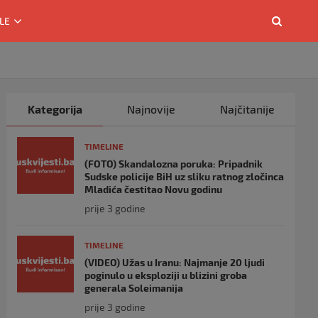
LE
Kategorija
Najnovije
Najčitanije
TIMELINE
(FOTO) Skandalozna poruka: Pripadnik
Sudske policije BiH uz sliku ratnog zločinca
Mladića čestitao Novu godinu
prije 3 godine
TIMELINE
(VIDEO) Užas u Iranu: Najmanje 20 ljudi
poginulo u eksploziji u blizini groba
generala Soleimanija
prije 3 godine