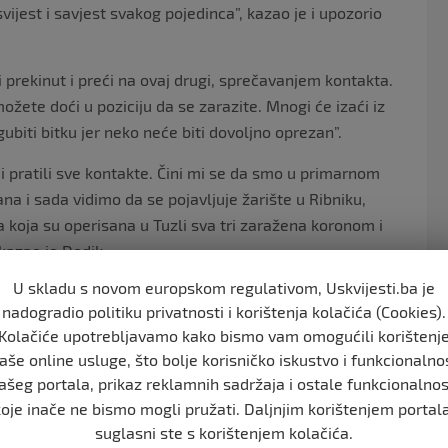
svijest i savjest svakog pojedinca”, kazao je i upozorio
ti prekinut i preći na ovaj drugi, sprečavanjem kontakta.
ožete doći u poziciju da se zarazite. Mnogi će izaći iz
gubiti bitku jer neko neće biti dovoljno oprezan”.
 i pratili sve kontakte. Čini mi se da smo u primarnom
 vana i sada vidimo da se pojavljuje žarište u Ribniku,
a koja su operisana u Tuzli sva tri zaražena koronom i
kazao je Dodik.
U skladu s novom europskom regulativom, Uskvijesti.ba je
nadogradio politiku privatnosti i korištenja kolačića (Cookies).
ntakta, udaljenost od dva metra, nositi zaštitne maske
Kolačiće upotrebljavamo kako bismo vam omogućili korištenj
 drastične mjere samozaštite, mnogi govore da u
aše online usluge, što bolje korisničko iskustvo i funkcionalno
ašeg portala, prikaz reklamnih sadržaja i ostale funkcionalnos
Mislim da je daleko veći broj zaraženih nego je
koje inače ne bismo mogli pružati. Daljnjim korištenjem portala
e zarazu. Zato je potrebno držati se mjera
suglasni ste s korištenjem kolačića.
 krećemo, prije ćemo prekinuti rast infekcije i samu