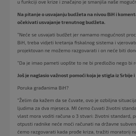
u funkciji ove krize i značajno je smanjila naše mogućn
Na pitanje o usvajanju budžeta na nivou BiH i koment
očekivati usvajanje trenutnog budžeta.
“Neće se usvajati budžet jer namamo mogućnost procje
BiH, treba vidjeti kretanja fiskalnog sistema i vjerovat
projektovan ne možemo razgovarati i on neće biti don
“Da je imao pameti uopšte to ne bi predložio nego bi rek
Još je naglasio važnost pomoći koja je stigla iz Srbije
Poruka građanima BiH?
“Želim da kažem da se čuvate, ovo je ozbiljna situacij
ljudima za dva mjeseca. MI ćemo čuvati životni standa
vlast mora voditi računa o 3 stvari: životni standard, 
otpusti radnike neće moći računati na državne subvenc
ćemo razgovarati kada prođe kriza, tražiti moratorij n