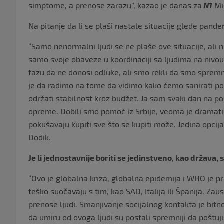
simptome, a prenose zarazu”, kazao je danas za
N1
Mil
Na pitanje da li se plaši nastale situacije glede pande
“Samo nenormalni ljudi se ne plaše ove situacije, ali 
samo svoje obaveze u koordinaciji sa ljudima na nivou 
fazu da ne donosi odluke, ali smo rekli da smo spre
je da radimo na tome da vidimo kako ćemo sanirati po
održati stabilnost kroz budžet. Ja sam svaki dan na po
opreme. Dobili smo pomoć iz Srbije, veoma je dramatič
pokušavaju kupiti sve što se kupiti može. Jedina opcij
Dodik.
Je li jednostavnije boriti se jedinstveno, kao država, 
“Ovo je globalna kriza, globalna epidemija i WHO je 
teško suočavaju s tim, kao SAD, Italija ili Španija. Zau
prenose ljudi. Smanjivanje socijalnog kontakta je bitno
da umiru od ovoga ljudi su postali spremniji da poštuju