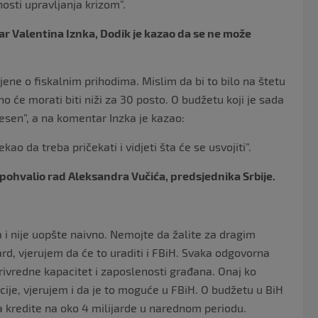
osti upravljanja krizom”.
ar Valentina Iznka, Dodik je kazao da se ne može
ne o fiskalnim prihodima. Mislim da bi to bilo na štetu
no će morati biti niži za 30 posto. O budžetu koji je sada
esen”, a na komentar Inzka je kazao:
ao da treba pričekati i vidjeti šta će se usvojiti”.
 i pohvalio rad Aleksandra Vučića, predsjednika Srbije.
a i nije uopšte naivno. Nemojte da žalite za dragim
rd, vjerujem da će to uraditi i FBiH. Svaka odgovorna
privredne kapacitet i zaposlenosti građana. Onaj ko
ije, vjerujem i da je to moguće u FBiH. O budžetu u BiH
a kredite na oko 4 milijarde u narednom periodu.