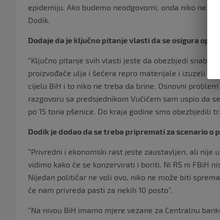
epidemiju. Ako budemo neodgovorni, onda niko ne može
Dodik.
Dodaje da je ključno pitanje vlasti da se osigura ops
“Ključno pitanje svih vlasti jeste da obezbjedi snabdj
proizvođače ulja i šećera repro materijale i izuzeli Bi
cijelu BiH i to niko ne treba da brine. Osnovni proble
razgovoru sa predsjednikom Vučićem sam uspio da se 
po 15 tona pšenice. Do kraja godine smo obezbjedili 
Dodik je dodao da se treba pripremati za scenario o 
“Privredni i ekonomski rast jeste zaustavljen, ali nije
vidimo kako će se konzervirati i boriti. Ni RS ni FBiH n
Nijedan političar ne voli ovo, niko ne može biti sprem
će nam privreda pasti za nekih 10 posto”.
“Na nivou BiH imamo mjere vezane za Centralnu banku ko