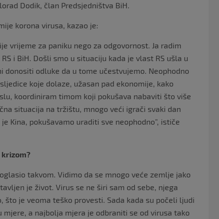
orad Dodik, član Predsjedništva BiH.
mije korona virusa, kazao je:
nije vrijeme za paniku nego za odgovornost. Ja radim
RS i BiH. Došli smo u situaciju kada je vlast RS ušla u
mni donositi odluke da u tome učestvujemo. Neophodno
sljedice koje dolaze, užasan pad ekonomije, kako
slu, koordiniram timom koji pokušava nabaviti što više
na situacija na tržištu, mnogo veći igrači svaki dan
a je Kina, pokušavamo uraditi sve neophodno”, ističe
s krizom?
proglasio takvom. Vidimo da se mnogo veće zemlje jako
stavljen je život. Virus se ne širi sam od sebe, njega
, što je veoma teško provesti. Sada kada su počeli ljudi
 mjere, a najbolja mjera je odbraniti se od virusa tako