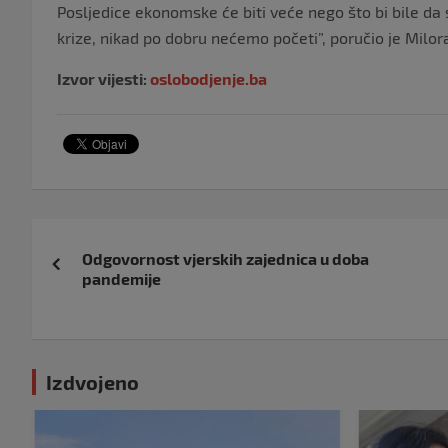
Posljedice ekonomske će biti veće nego što bi bile d
krize, nikad po dobru nećemo početi”, poručio je Milor
Izvor vijesti:
oslobodjenje.ba
Navigacija
Odgovornost vjerskih zajednica u doba
objava
pandemije
Izdvojeno