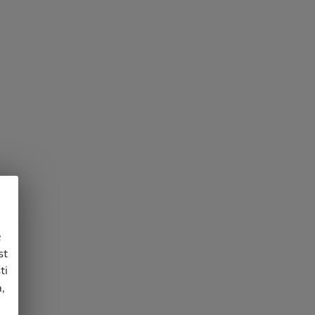
e
st
ti
,