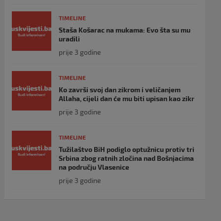
TIMELINE
Staša Košarac na mukama: Evo šta su mu
uradili
prije 3 godine
TIMELINE
Ko završi svoj dan zikrom i veličanjem
Allaha, cijeli dan će mu biti upisan kao zikr
prije 3 godine
TIMELINE
Tužilaštvo BiH podiglo optužnicu protiv tri
Srbina zbog ratnih zločina nad Bošnjacima
na području Vlasenice
prije 3 godine