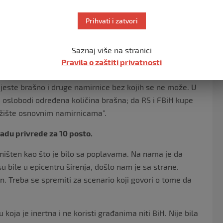
 da projektuje šta se može desiti”, poručuje Milorad
Prihvati i zatvori
krba tržišta namirnicama.
Saznaj više na stranici
evenost tržišta svim namirnicama. Mi smo obezbjedili za
Pravila o zaštiti privatnosti
mal Brčko od uvoza iz Srbije. Ima dovoljno zaliha za
m jeste brašno i druge namirnice bez kojih se ne može. U
oslobodi određena količina brašna; da RS i FBiH kupe
tržište osnovnim namirnicama”.
padu privrede za 10 posto.
 uništen kao što je bilo sa poplavama. Na nama je da
isu bile u epicentru širenja, došlo nam je sa strane.
an. Treba se spremiti za scenario koji govori o tome da
ja je inertna i ne koristi građanima niti BiH. Nije bila