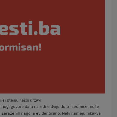
o
o
k
je i stanju našoj državi
mnogi govore da u naredne dvije do tri sedmice može
roj zaraženih nego je evidentirano. Neki nemaju nikakve