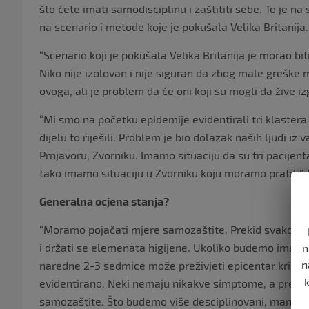
što ćete imati samodisciplinu i zaštititi sebe. To je na 
na scenario i metode koje je pokušala Velika Britanija.
“Scenario koji je pokušala Velika Britanija je morao bi
Niko nije izolovan i nije siguran da zbog male greške m
ovoga, ali je problem da će oni koji su mogli da žive iz
“Mi smo na početku epidemije evidentirali tri klastera
dijelu to riješili. Problem je bio dolazak naših ljudi iz
Prnjavoru, Zvorniku. Imamo situaciju da su tri pacijent
tako imamo situaciju u Zvorniku koju moramo pratiti”, 
Generalna ocjena stanja?
“Moramo pojačati mjere samozaštite. Prekid svakog ko
i držati se elemenata higijene. Ukoliko budemo imali
n
n
naredne 2-3 sedmice može preživjeti epicentar krize. 
evidentirano. Neki nemaju nikakve simptome, a prenos
samozaštite. Što budemo više desciplinovani, manje se