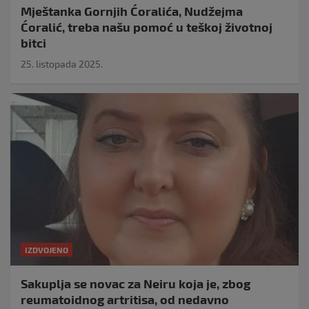
Mještanka Gornjih Ćoralića, Nudžejma
Ćoralić, treba našu pomoć u teškoj životnoj
bitci
25. listopada 2025.
IZDVOJENO
Sakuplja se novac za Neiru koja je, zbog
reumatoidnog artritisa, od nedavno