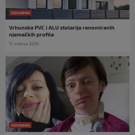
IZDVOJENO
Vrhunska PVC i ALU stolarija renomiranih
njemačkih profila
11. svibnja 2026.
IZDVOJENO