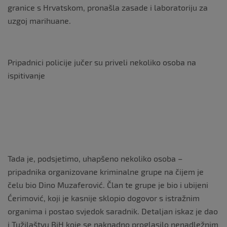
granice s Hrvatskom, pronašla zasade i laboratoriju za
uzgoj marihuane.
Pripadnici policije jučer su priveli nekoliko osoba na
ispitivanje
Tada je, podsjetimo, uhapšeno nekoliko osoba –
pripadnika organizovane kriminalne grupe na čijem je
čelu bio Dino Muzaferović. Član te grupe je bio i ubijeni
Ćerimović, koji je kasnije sklopio dogovor s istražnim
organima i postao svjedok saradnik. Detaljan iskaz je dao
i Tužilaštvu BiH koje se naknadno proglasilo nenadležnim