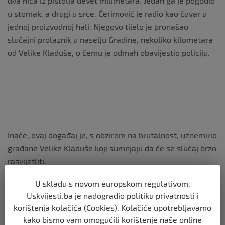
dva hica iz pištolja devet milimetara. Jedan ga je pogodio
u stomak, a drugi u srce. Ćerimović je radio kao čuvar u
jednoj proizvodnoj hali. Njegovo tijelo je pronašao
slučajni prolaznik u naselju Gradine, nekoliko kilometara
od Velike Kladuše, o čemu je odmah obavijestio policiju.
Inače, ovaj događaj je, s obzirom na brutalnost, uznemirio
građane Velike Kladuše koji sumnjaju da će se slučaj brzo
rasvijetliti.
U skladu s novom europskom regulativom,
Uskvijesti.ba je nadogradio politiku privatnosti i
Tako je kad sarađuješ sa policijom. Bolje je raditi sa
korištenja kolačića (Cookies). Kolačiće upotrebljavamo
mafijom, samo su neki od komentara koji su se jučer
kako bismo vam omogućili korištenje naše online