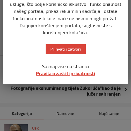
pojavili na društvenim mrežama
usluge, što bolje korisničko iskustvo i funkcionalnost
našeg portala, prikaz reklamnih sadržaja i ostale
funkcionalnosti koje inače ne bismo mogli pružati.
Daljnjim korištenjem portala, suglasni ste s
korištenjem kolačića.
Prihvati i zatvori
Navigacija
Glumice 18+ filmova požalile se na posao: Radimo i do
Saznaj više na stranici
objava
18 sati i niko ne želi vezu s nama
Pravila o zaštiti privatnosti
Fotografije ekshumiranog tijela Zukorlića”kao da je
jučer sahranjen
Kategorija
Najnovije
Najčitanije
USK