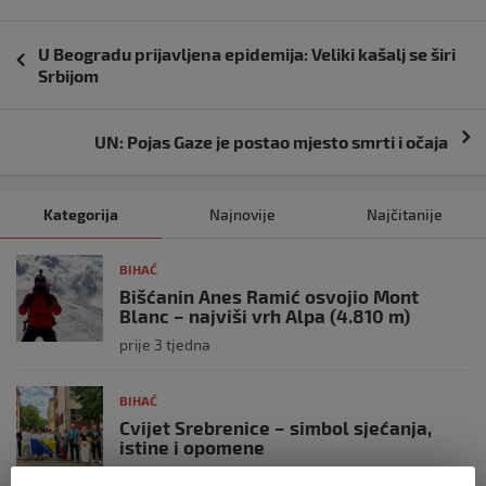
Navigacija
U Beogradu prijavljena epidemija: Veliki kašalj se širi
objava
Srbijom
UN: Pojas Gaze je postao mjesto smrti i očaja
Kategorija
Najnovije
Najčitanije
BIHAĆ
Bišćanin Anes Ramić osvojio Mont
Blanc – najviši vrh Alpa (4.810 m)
prije 3 tjedna
BIHAĆ
Cvijet Srebrenice – simbol sjećanja,
istine i opomene
prije 4 tjedna