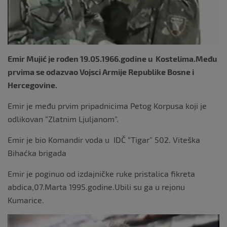
Emir Mujić je rođen 19.05.1966.godine u
Kostelima.Među
prvima se odazvao Vojsci Armije Republike Bosne i
Hercegovine.
Emir je među prvim pripadnicima Petog Korpusa koji je
odlikovan “Zlatnim Ljuljanom”.
Emir je bio Komandir voda u
IDČ “Tigar” 502. Viteška
Bihaćka brigada
Emir je poginuo od izdajničke ruke pristalica fikreta
abdica,07.Marta 1995.godine.Ubili su ga u rejonu
Kumarice.