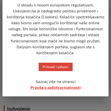
U skladu s novom europskom regulativom,
Uskvijesti.ba je nadogradio politiku privatnosti i
BIHAĆ
Mladi SDA Bihać obilježili 36. godišnjicu
korištenja kolačića (Cookies). Kolačiće upotrebljavamo
Stranke
kako bismo vam omogućili korištenje naše online
prije 2 mjeseca
usluge, što bolje korisničko iskustvo i funkcionalnost
našeg portala, prikaz reklamnih sadržaja i ostale
funkcionalnosti koje inače ne bismo mogli pružati.
BIHAĆ
SDA Bihać predložila: Porodice sa troje i
Daljnjim korištenjem portala, suglasni ste s
više djece mogle bi plaćati 50% manju
korištenjem kolačića.
komunalnu naknadu
prije 2 mjeseca
Prihvati i zatvori
BIHAĆ
RK Zagreb izabrao kompaniju iz Bihaća
Saznaj više na stranici
za izradu nove službene web stranice
Pravila o zaštiti privatnosti
prije 2 mjeseca
Izdvojeno