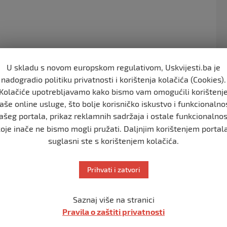
o
o
k
U skladu s novom europskom regulativom, Uskvijesti.ba je
,ali za nas je najveci pobjednik. Neko sa velikim srcem
nadogradio politiku privatnosti i korištenja kolačića (Cookies).
 ima iza sebe toliko borbi i pobjeda , prije svega
Kolačiće upotrebljavamo kako bismo vam omogućili korištenj
aše online usluge, što bolje korisničko iskustvo i funkcionalno
ašeg portala, prikaz reklamnih sadržaja i ostale funkcionalnos
koje inače ne bismo mogli pružati. Daljnjim korištenjem portala
suglasni ste s korištenjem kolačića.
Prihvati i zatvori
Saznaj više na stranici
OPASNA NAJAVA,IDEMO U RASPAD BiH’! Dodik:
Pravila o zaštiti privatnosti
‘Neka nas uhite ako misle da imaju moć!’