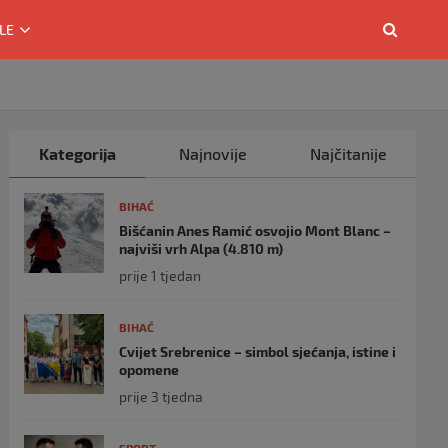
LE
Kategorija
Najnovije
Najčitanije
BIHAĆ
Bišćanin Anes Ramić osvojio Mont Blanc –
najviši vrh Alpa (4.810 m)
prije 1 tjedan
BIHAĆ
Cvijet Srebrenice – simbol sjećanja, istine i
opomene
prije 3 tjedna