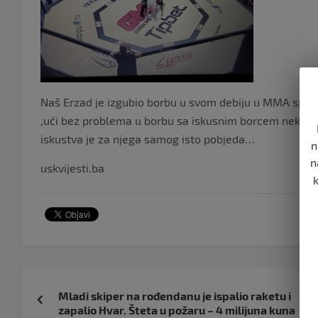
Naš Erzad je izgubio borbu u svom debiju u MMA sportu
,ući bez problema u borbu sa iskusnim borcem nekim ko
iskustva je za njega samog isto pobjeda…
n
n
uskvijesti.ba
Navigacija
Mladi skiper na rođendanu je ispalio raketu i
objava
zapalio Hvar. Šteta u požaru – 4 milijuna kuna