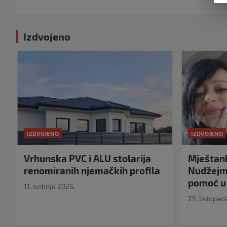
Izdvojeno
IZDVOJENO
IZDVOJENO
Vrhunska PVC i ALU stolarija
Mještank
renomiranih njemačkih profila
Nudžejma
pomoć u 
11. svibnja 2026.
25. listopad