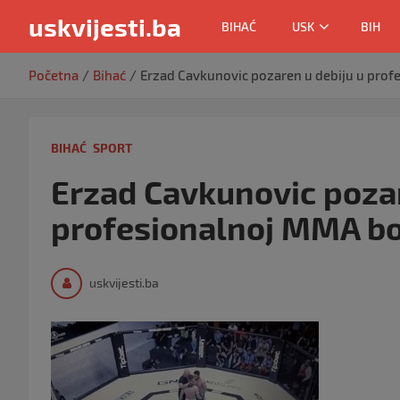
uskvijesti.ba
BIHAĆ
USK
BIH
Skip
Početna
Bihać
Erzad Cavkunovic pozaren u debiju u prof
to
content
BIHAĆ
SPORT
Erzad Cavkunovic pozar
profesionalnoj MMA bo
uskvijesti.ba