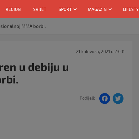
REGION
SVIJET
SPORT
MAGAZIN
LIFESTY
esionalnoj MMA borbi.
21 kolovoza, 2021 u 23:01
en u debiju u
rbi.
F
T
Podijeli:
a
w
c
itt
e
er
b