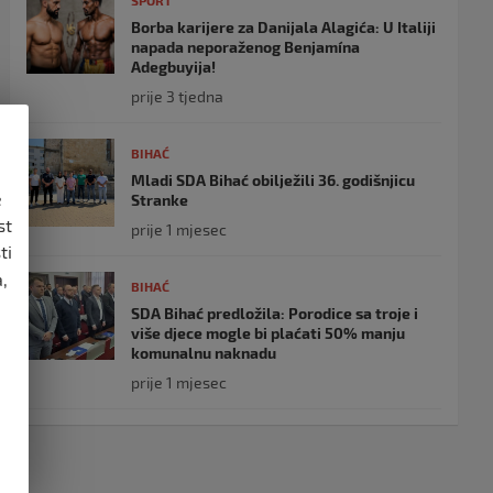
SPORT
Borba karijere za Danijala Alagića: U Italiji
napada neporaženog Benjamína
Adegbuyija!
prije 3 tjedna
BIHAĆ
Mladi SDA Bihać obilježili 36. godišnjicu
e
Stranke
st
prije 1 mjesec
ti
,
BIHAĆ
SDA Bihać predložila: Porodice sa troje i
više djece mogle bi plaćati 50% manju
komunalnu naknadu
prije 1 mjesec