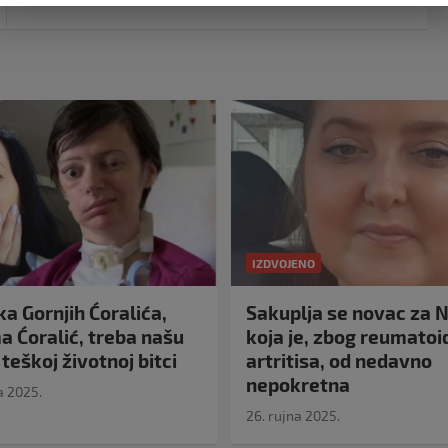
IZDVOJENO
a Gornjih Ćoralića,
Sakuplja se novac za N
 Ćoralić, treba našu
koja je, zbog reumato
teškoj životnoj bitci
artritisa, od nedavno
nepokretna
a 2025.
26. rujna 2025.