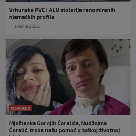
Vrhunska PVC i ALU stolarija renomiranih
njemačkih profila
11. svibnja 2026.
IZDVOJENO
Mještanka Gornjih Ćoralića, Nudžejma
Ćoralić, treba našu pomoć u teškoj životnoj