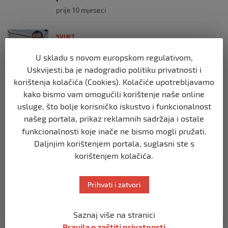
prije 10 mjeseci
SVIJET
Brod “Mikeno” probio izraelsku blokadu
U skladu s novom europskom regulativom,
i uplovio u Gazu – kapetan iz Sarajeva
vijori zastavu BiH
Uskvijesti.ba je nadogradio politiku privatnosti i
prije 10 mjeseci
korištenja kolačića (Cookies). Kolačiće upotrebljavamo
kako bismo vam omogućili korištenje naše online
usluge, što bolje korisničko iskustvo i funkcionalnost
SVIJET
našeg portala, prikaz reklamnih sadržaja i ostale
Opsadno stanje u Münchenu, odjeknulo
nekoliko eksplozija: Ima žrtava,
funkcionalnosti koje inače ne bismo mogli pružati.
policijske snage na terenu
Daljnjim korištenjem portala, suglasni ste s
prije 10 mjeseci
korištenjem kolačića.
SVIJET
Prihvati i zatvori
Putin: Spremni smo vojno uzvratiti
Zapadu
prije 11 mjeseci
Saznaj više na stranici
Pravila o zaštiti privatnosti