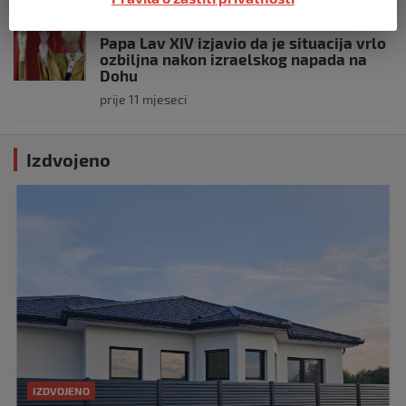
SVIJET
Papa Lav XIV izjavio da je situacija vrlo
ozbiljna nakon izraelskog napada na
Dohu
prije 11 mjeseci
Izdvojeno
IZDVOJENO