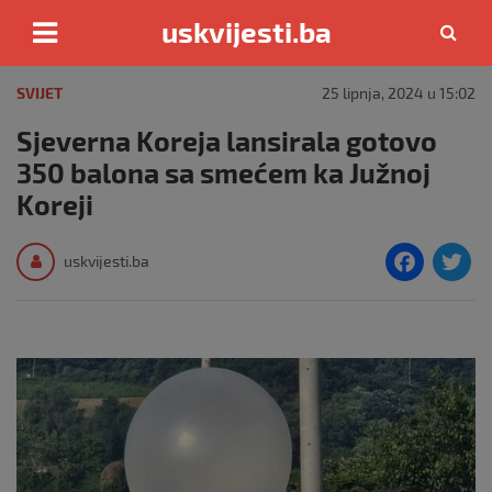
uskvijesti.ba
Skip
to
SVIJET
25 lipnja, 2024 u 15:02
content
Sjeverna Koreja lansirala gotovo
350 balona sa smećem ka Južnoj
Koreji
F
T
uskvijesti.ba
a
c
i
e
e
b
o
o