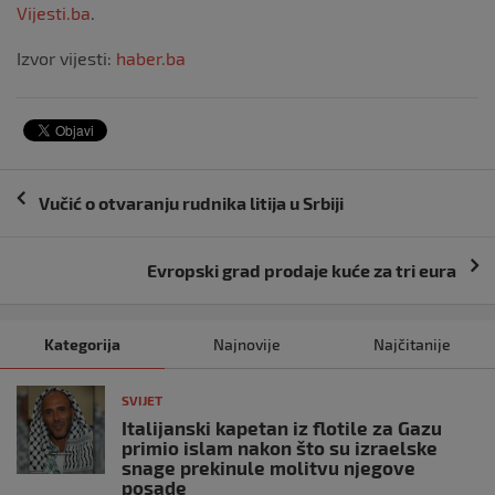
Vijesti.ba
.
Izvor vijesti:
haber.ba
Navigacija
Vučić o otvaranju rudnika litija u Srbiji
objava
Evropski grad prodaje kuće za tri eura
Kategorija
Najnovije
Najčitanije
SVIJET
Italijanski kapetan iz flotile za Gazu
primio islam nakon što su izraelske
snage prekinule molitvu njegove
posade