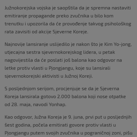
Južnokorejska vojska je saopštila da je spremna nastaviti
emitiranje propagande preko zvučnika u bilo kom
trenutku i upozorila da će provođenje takvog psihološkog
rata zavisiti od akcije Sjeverne Koreje.
Najnovije lansiranje uslijedilo je nakon što je Kim Yo-jong,
utjecajna sestra sjevernokorejskog lidera, u petak
nagovijestila da će poslati još balona kao odgovor na
letke protiv vlasti u Pjongjangu, koje su lansirali
sjevernokorejski aktivisti u Južnoj Koreji.
S posljednjom serijom, procjenjuje se da je Sjeverna
Koreja lansirala gotovo 2.000 balona koji nose otpatke
od 28. maja, navodi Yonhap.
Kao odgovor, Južna Koreja je 9. juna, prvi put u posljednjih
šest godina, počela emitirati govore protiv vlasti u
Pjongjangu putem svojih zvučnika u pograničnoj zoni, pišu