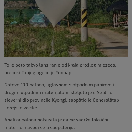
k
To je peto takvo lansiranje od kraja prošlog mjeseca,
prenosi Tanjug agenciju Yonhap.
Gotovo 100 balona, uglavnom s otpadnim papirom i
drugim otpadnim materijalom, sletjelo je u Seul i u
sjeverni dio provincije Kyongi, saopštio je Generalštab
korejske vojske.
Analiza balona pokazala je da ne sadrže toksičnu
materiju, navodi se u saopštenju.