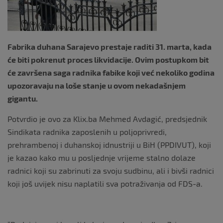
k
Fabrika duhana Sarajevo prestaje raditi 31. marta, kada
će biti pokrenut proces likvidacije. Ovim postupkom bit
će završena saga radnika fabike koji već nekoliko godina
upozoravaju na loše stanje u ovom nekadašnjem
gigantu.
Potvrdio je ovo za Klix.ba Mehmed Avdagić, predsjednik
Sindikata radnika zaposlenih u poljoprivredi,
prehrambenoj i duhanskoj idnustriji u BiH (PPDIVUT), koji
je kazao kako mu u posljednje vrijeme stalno dolaze
radnici koji su zabrinuti za svoju sudbinu, ali i bivši radnici
koji još uvijek nisu naplatili sva potraživanja od FDS-a.