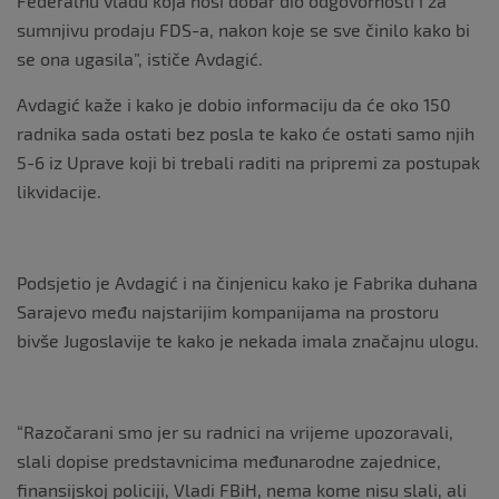
Federalnu vladu koja nosi dobar dio odgovornosti i za
sumnjivu prodaju FDS-a, nakon koje se sve činilo kako bi
se ona ugasila”, ističe Avdagić.
Avdagić kaže i kako je dobio informaciju da će oko 150
radnika sada ostati bez posla te kako će ostati samo njih
5-6 iz Uprave koji bi trebali raditi na pripremi za postupak
likvidacije.
Podsjetio je Avdagić i na činjenicu kako je Fabrika duhana
Sarajevo među najstarijim kompanijama na prostoru
bivše Jugoslavije te kako je nekada imala značajnu ulogu.
“Razočarani smo jer su radnici na vrijeme upozoravali,
slali dopise predstavnicima međunarodne zajednice,
finansijskoj policiji, Vladi FBiH, nema kome nisu slali, ali