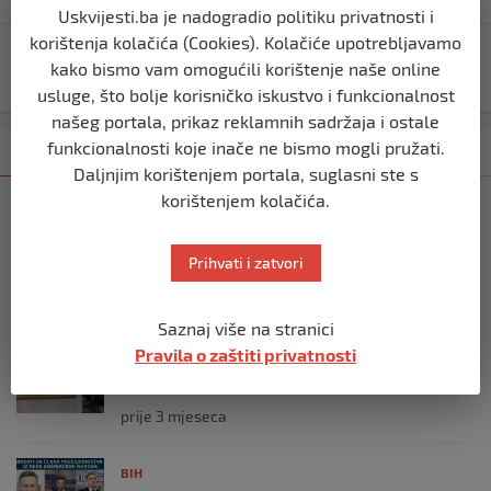
objava
Uskvijesti.ba je nadogradio politiku privatnosti i
korištenja kolačića (Cookies). Kolačiće upotrebljavamo
SIPA uhapsila policijskog službenika FUP-a zbog
kako bismo vam omogućili korištenje naše online
trgovine narkoticima
usluge, što bolje korisničko iskustvo i funkcionalnost
našeg portala, prikaz reklamnih sadržaja i ostale
funkcionalnosti koje inače ne bismo mogli pružati.
Kategorija
Najnovije
Najčitanije
Daljnjim korištenjem portala, suglasni ste s
korištenjem kolačića.
BIH
Ravnopravnost da — politička
manipulacija ne
Prihvati i zatvori
prije 2 mjeseca
Saznaj više na stranici
BIH
Pravila o zaštiti privatnosti
Postoje razne špekulacije oko ukidanja
OHR-a – šta vi mislite?
prije 3 mjeseca
BIH