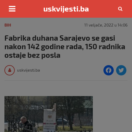
uskvijesti.ba
Skip
to
BIH
11 veljače, 2022 u 14:06
content
Fabrika duhana Sarajevo se gasi
nakon 142 godine rada, 150 radnika
ostaje bez posla
F
T
uskvijesti.ba
a
c
i
e
e
b
o
o