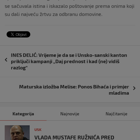
se sačuvala istina i iskazalo poštovanje prema onima koji
su dali najveću žrtvu za odbranu domovine.
Navigacija
INES DELIĆ: Vrijeme je da se i Unsko-sanski kanton
objava
priključi kampanji „Daj prednost i kad (ne) vidiš
razlog“
Maturska izložba Melise: Ponos Bihaća i primjer
mladima
Kategorija
Najnovije
Najčitanije
USK
VLADA MUSTAFE RUŽNIĆA PRED