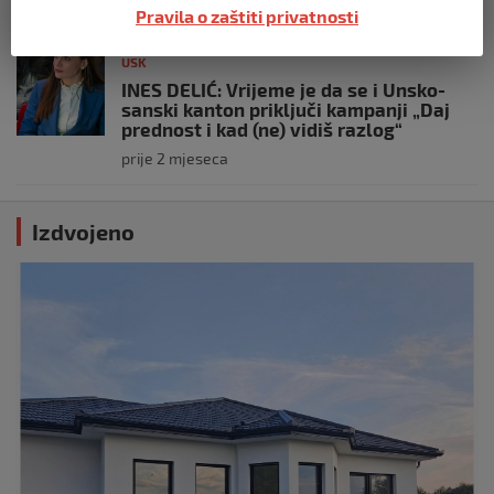
prije 2 mjeseca
Pravila o zaštiti privatnosti
USK
INES DELIĆ: Vrijeme je da se i Unsko-
sanski kanton priključi kampanji „Daj
prednost i kad (ne) vidiš razlog“
prije 2 mjeseca
Izdvojeno