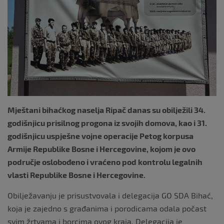
k
Mještani bihaćkog naselja Ripač danas su obilježili 34.
godišnjicu prisilnog progona iz svojih domova, kao i 31.
godišnjicu uspješne vojne operacije Petog korpusa
Armije Republike Bosne i Hercegovine, kojom je ovo
područje oslobođeno i vraćeno pod kontrolu legalnih
vlasti Republike Bosne i Hercegovine.
Obilježavanju je prisustvovala i delegacija GO SDA Bihać,
koja je zajedno s građanima i porodicama odala počast
svim žrtvama i borcima ovog kraja. Delegacija je