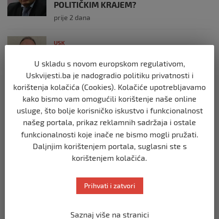
POLITIČKIM KRAJEM?
prije 2 dana
USK
KOLIKO LI JE SVJETOVA UBIJENO U
SREBRENICI, VIŠEGRADU, BILJANIMA,
U skladu s novom europskom regulativom,
PRIJEDORU, KOZARCU?
Uskvijesti.ba je nadogradio politiku privatnosti i
prije 4 tjedna
korištenja kolačića (Cookies). Kolačiće upotrebljavamo
kako bismo vam omogućili korištenje naše online
usluge, što bolje korisničko iskustvo i funkcionalnost
USK
našeg portala, prikaz reklamnih sadržaja i ostale
ČLANOVI GO SDA BIHAĆ PRISUSTVOVALI
OBILJEŽAVANJU 34. GODIŠNJICE ZLOČINA
funkcionalnosti koje inače ne bismo mogli pružati.
U BILJANIMA
Daljnjim korištenjem portala, suglasni ste s
prije 4 tjedna
korištenjem kolačića.
USK
Prihvati i zatvori
PLATE U JAVNOM SEKTORU, REGISTAR I
GRANICA IZMEĐU TRANSPARENTNOSTI I
JAVNOG LINČA
Saznaj više na stranici