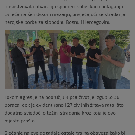
prisustvovala otvaranju spomen-sobe, kao i polaganju
cvijeća na šehidskom mezarju, prisjećajući se stradanja i
herojske borbe za slobodnu Bosnu i Hercegovinu.
Tokom agresije na području Ripča život je izgubilo 36
boraca, dok je evidentirano i 27 civilnih žrtava rata, što
dodatno svjedoči o težini stradanja kroz koja je ovo
mjesto prošlo.
Sjećanje na ove događaje ostaje trajna obaveza kako bi