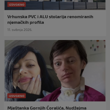
IZDVOJENO
Vrhunska PVC i ALU stolarija renomiranih
njemačkih profila
11. svibnja 2026.
IZDVOJENO
Mještanka Gornjih Ćoralića, Nudžejma