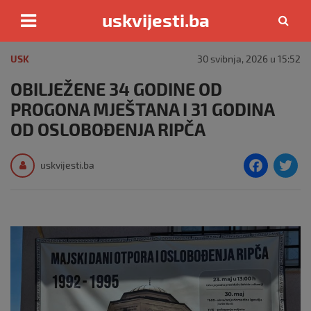
uskvijesti.ba
Skip
to
USK
30 svibnja, 2026 u 15:52
content
OBILJEŽENE 34 GODINE OD
PROGONA MJEŠTANA I 31 GODINA
OD OSLOBOĐENJA RIPČA
F
T
uskvijesti.ba
a
c
i
e
e
b
o
o