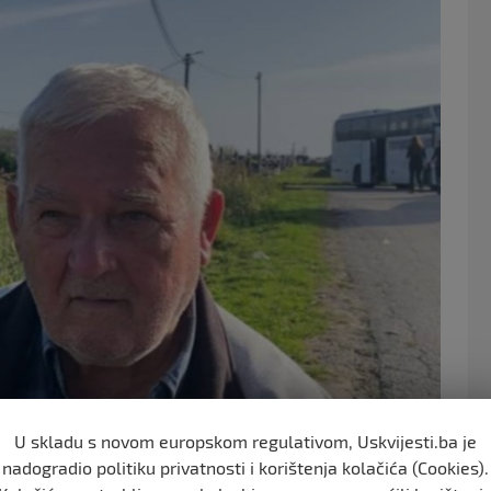
e
er
b
o
o
k
U skladu s novom europskom regulativom, Uskvijesti.ba je
nadogradio politiku privatnosti i korištenja kolačića (Cookies).