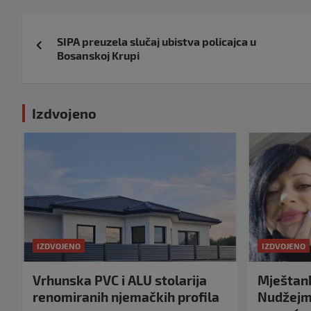
Navigacija
SIPA preuzela slučaj ubistva policajca u
objava
Bosanskoj Krupi
Izdvojeno
IZDVOJENO
IZDVOJENO
Vrhunska PVC i ALU stolarija
Mještank
renomiranih njemačkih profila
Nudžejma