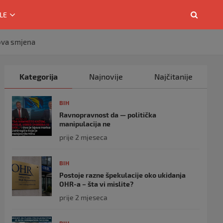
LE
gova smjena
Kategorija
Najnovije
Najčitanije
BIH
Ravnopravnost da — politička
manipulacija ne
prije 2 mjeseca
BIH
Postoje razne špekulacije oko ukidanja
OHR-a – šta vi mislite?
prije 2 mjeseca