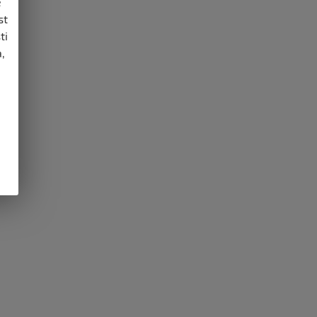
e
st
ti
,