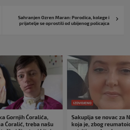
Sahranjen Ozren Maran: Porodica, kolege i
prijatelje se oprostili od ubijenog policajca
IZDVOJENO
a Gornjih Ćoralića,
Sakuplja se novac za N
 Ćoralić, treba našu
koja je, zbog reumato