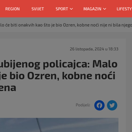
REGION
SVIJET
SPORT
MAGAZIN
LIFESTY
lo će biti onakvih kao što je bio Ozren, kobne noći nije ni bila nje
26 listopada, 2024 u 18:33
 ubijenog policajca: Malo
 je bio Ozren, kobne noći
jena
F
T
Podijeli:
a
w
c
itt