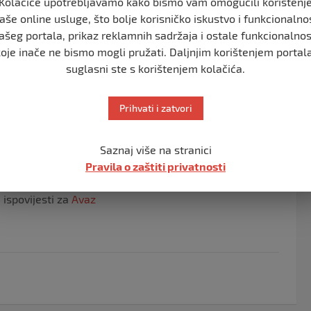
Kolačiće upotrebljavamo kako bismo vam omogućili korištenj
renu Maranu, koji je ubijen u terorističkom napadu na
aše online usluge, što bolje korisničko iskustvo i funkcionalno
jetnik.Porodica, prijatelji i svi koji su ga poznavali imali
ašeg portala, prikaz reklamnih sadržaja i ostale funkcionalnos
njegovoj smrti.
koje inače ne bismo mogli pružati. Daljnjim korištenjem portala
suglasni ste s korištenjem kolačića.
policajca. Fikret Arnautović je dobro poznavao Ozrena
icajca.
Prihvati i zatvori
šta je pozadina svega, da li ima šta s nacionalne strane
Saznaj više na stranici
Pravila o zaštiti privatnosti
amo o tome. Osuđujem, ovo je teroristički napad na
 ispovijesti za
Avaz