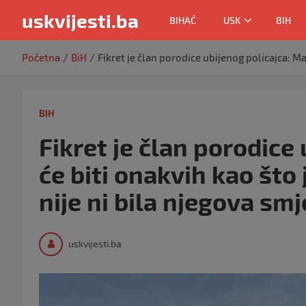
uskvijesti.ba
BIHAĆ
USK
BIH
Skip
Početna
BiH
Fikret je član porodice ubijenog policajca: Ma
to
content
BIH
Fikret je član porodice
će biti onakvih kao što
nije ni bila njegova sm
uskvijesti.ba