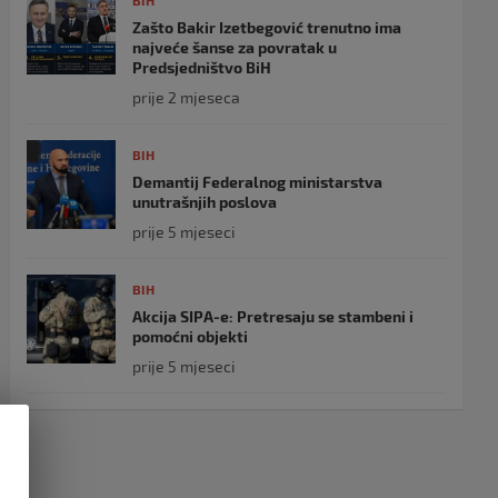
BIH
Zašto Bakir Izetbegović trenutno ima
najveće šanse za povratak u
Predsjedništvo BiH
prije 2 mjeseca
BIH
Demantij Federalnog ministarstva
unutrašnjih poslova
prije 5 mjeseci
BIH
Akcija SIPA-e: Pretresaju se stambeni i
pomoćni objekti
prije 5 mjeseci