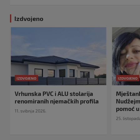
Izdvojeno
IZDVOJENO
IZDVOJENO
Vrhunska PVC i ALU stolarija
Mještank
renomiranih njemačkih profila
Nudžejma
pomoć u 
11. svibnja 2026.
25. listopad