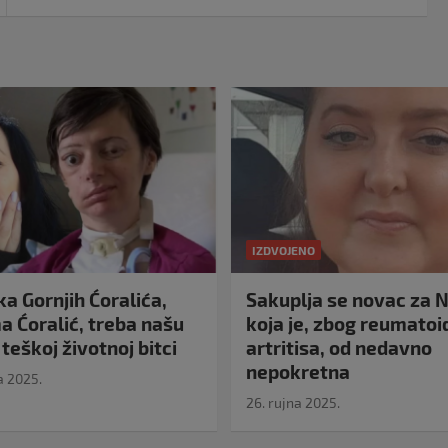
IZDVOJENO
a Gornjih Ćoralića,
Sakuplja se novac za N
 Ćoralić, treba našu
koja je, zbog reumato
teškoj životnoj bitci
artritisa, od nedavno
nepokretna
a 2025.
26. rujna 2025.