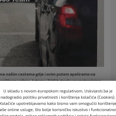
ta na našim cestama gdje i ovim putem apeliramo na
rilikom vožnje. Jutros u 7:40 h desila se saobraćajna
om mostu.
U skladu s novom europskom regulativom, Uskvijesti.ba je
nadogradio politiku privatnosti i korištenja kolačića (Cookies).
Kolačiće upotrebljavamo kako bismo vam omogućili korištenj
aše online usluge, što bolje korisničko iskustvo i funkcionalno
ašeg portala, prikaz reklamnih sadržaja i ostale funkcionalnos