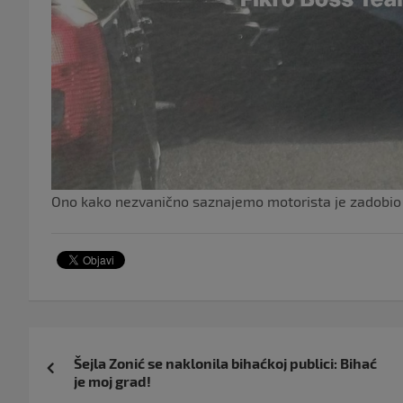
Ono kako nezvanično saznajemo motorista je zadobio 
Navigacija
Šejla Zonić se naklonila bihaćkoj publici: Bihać
objava
je moj grad!