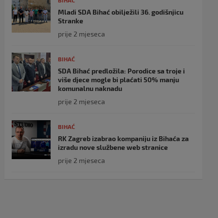
BIHAĆ
Mladi SDA Bihać obilježili 36. godišnjicu
Stranke
prije 2 mjeseca
BIHAĆ
SDA Bihać predložila: Porodice sa troje i
više djece mogle bi plaćati 50% manju
komunalnu naknadu
prije 2 mjeseca
BIHAĆ
RK Zagreb izabrao kompaniju iz Bihaća za
izradu nove službene web stranice
prije 2 mjeseca