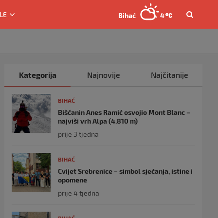
LE
Bihać
4
Kategorija
Najnovije
Najčitanije
BIHAĆ
Bišćanin Anes Ramić osvojio Mont Blanc –
najviši vrh Alpa (4.810 m)
prije 3 tjedna
BIHAĆ
Cvijet Srebrenice – simbol sjećanja, istine i
opomene
prije 4 tjedna