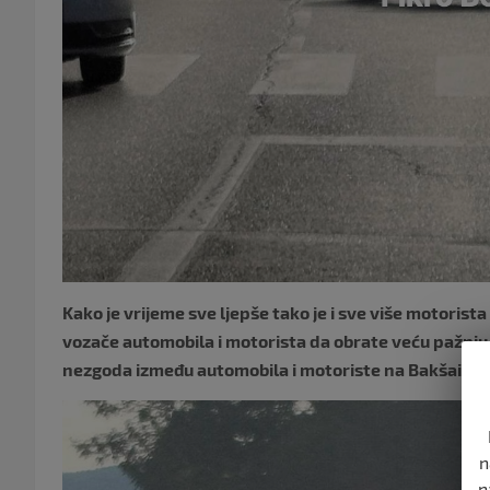
Kako je vrijeme sve ljepše tako je i sve više motoris
vozače automobila i motorista da obrate veću pažnju p
nezgoda između automobila i motoriste na Bakšaišk
n
n