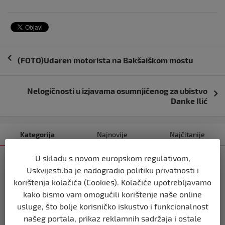
Navigacija
(FOTO)Udaren motorista na Bakšaiškom mostu
objava
Nelogičnosti u izjavama osumnjičenog za ubistvo
Danke Ilić
Kategorija
Najnovije
Najčitanije
U skladu s novom europskom regulativom,
SVIJET
Uskvijesti.ba je nadogradio politiku privatnosti i
Italijanski kapetan iz flotile za Gazu
primio islam nakon što su izraelske
korištenja kolačića (Cookies). Kolačiće upotrebljavamo
snage prekinule molitvu njegove
kako bismo vam omogućili korištenje naše online
posade
usluge, što bolje korisničko iskustvo i funkcionalnost
prije 10 mjeseci
našeg portala, prikaz reklamnih sadržaja i ostale