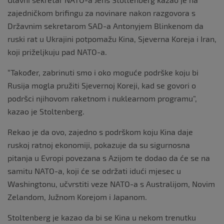
zajedničkom brifingu za novinare nakon razgovora s
Državnim sekretarom SAD-a Antonyjem Blinkenom da
ruski rat u Ukrajini potpomažu Kina, Sjeverna Koreja i Iran,
koji priželjkuju pad NATO-a.
“Također, zabrinuti smo i oko moguće podrške koju bi
Rusija mogla pružiti Sjevernoj Koreji, kad se govori o
podršci njihovom raketnom i nuklearnom programu”,
kazao je Stoltenberg.
Rekao je da ovo, zajedno s podrškom koju Kina daje
ruskoj ratnoj ekonomiji, pokazuje da su sigurnosna
pitanja u Evropi povezana s Azijom te dodao da će se na
samitu NATO-a, koji će se održati idući mjesec u
Washingtonu, učvrstiti veze NATO-a s Australijom, Novim
Zelandom, Južnom Korejom i Japanom.
Stoltenberg je kazao da bi se Kina u nekom trenutku