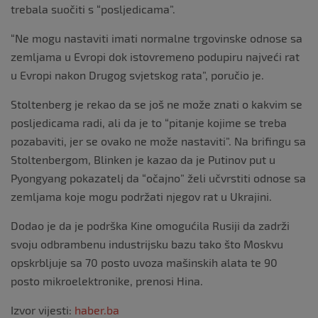
trebala suočiti s “posljedicama”.
“Ne mogu nastaviti imati normalne trgovinske odnose sa
zemljama u Evropi dok istovremeno podupiru najveći rat
u Evropi nakon Drugog svjetskog rata”, poručio je.
Stoltenberg je rekao da se još ne može znati o kakvim se
posljedicama radi, ali da je to “pitanje kojime se treba
pozabaviti, jer se ovako ne može nastaviti”. Na brifingu sa
Stoltenbergom, Blinken je kazao da je Putinov put u
Pyongyang pokazatelj da “očajno” želi učvrstiti odnose sa
zemljama koje mogu podržati njegov rat u Ukrajini.
Dodao je da je podrška Kine omogućila Rusiji da zadrži
svoju odbrambenu industrijsku bazu tako što Moskvu
opskrbljuje sa 70 posto uvoza mašinskih alata te 90
posto mikroelektronike, prenosi Hina.
Izvor vijesti:
haber.ba