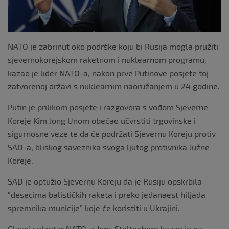
NATO je zabrinut oko podrške koju bi Rusija mogla pružiti
sjevernokorejskom raketnom i nuklearnom programu,
kazao je lider NATO-a, nakon prve Putinove posjete toj
zatvorenoj državi s nuklearnim naoružanjem u 24 godine.
Putin je prilikom posjete i razgovora s vođom Sjeverne
Koreje Kim Jong Unom obećao učvrstiti trgovinske i
sigurnosne veze te da će podržati Sjevernu Koreju protiv
SAD-a, bliskog saveznika svoga ljutog protivnika Južne
Koreje.
SAD je optužio Sjevernu Koreju da je Rusiju opskrbila
“desecima balističkih raketa i preko jedanaest hiljada
spremnika municije” koje će koristiti u Ukrajini.
Glavni sekretar NATO-a Jens Stoltenberg kazao je na