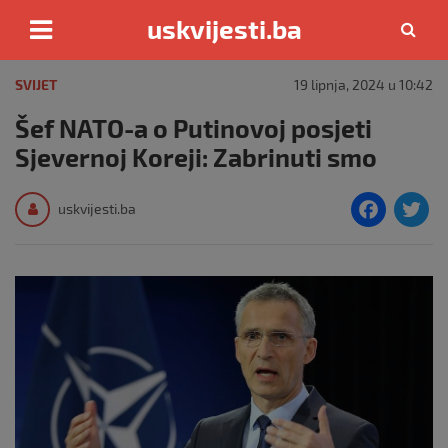
uskvijesti.ba
Skip
to
SVIJET
19 lipnja, 2024 u 10:42
content
Šef NATO-a o Putinovoj posjeti
Sjevernoj Koreji: Zabrinuti smo
F
T
uskvijesti.ba
a
c
i
e
e
b
o
o
k