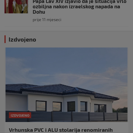
Papa Lav XIV izjavio da je situacija vrlo
ozbiljna nakon izraelskog napada na
Dohu
prije 11 mjeseci
Izdvojeno
IZDVOJENO
Vrhunska PVC i ALU stolarija renomiranih