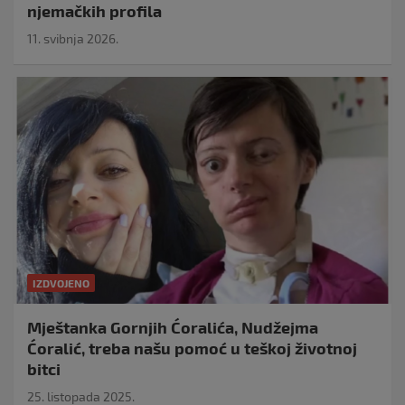
njemačkih profila
11. svibnja 2026.
IZDVOJENO
Mještanka Gornjih Ćoralića, Nudžejma
Ćoralić, treba našu pomoć u teškoj životnoj
bitci
25. listopada 2025.