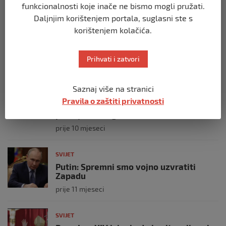
funkcionalnosti koje inače ne bismo mogli pružati.
SVIJET
Daljnjim korištenjem portala, suglasni ste s
Brod “Mikeno” probio izraelsku blokadu
korištenjem kolačića.
i uplovio u Gazu – kapetan iz Sarajeva
vijori zastavu BiH
prije 10 mjeseci
Prihvati i zatvori
SVIJET
Saznaj više na stranici
Opsadno stanje u Münchenu, odjeknulo
Pravila o zaštiti privatnosti
nekoliko eksplozija: Ima žrtava,
policijske snage na terenu
prije 10 mjeseci
SVIJET
Putin: Spremni smo vojno uzvratiti
Zapadu
prije 11 mjeseci
SVIJET