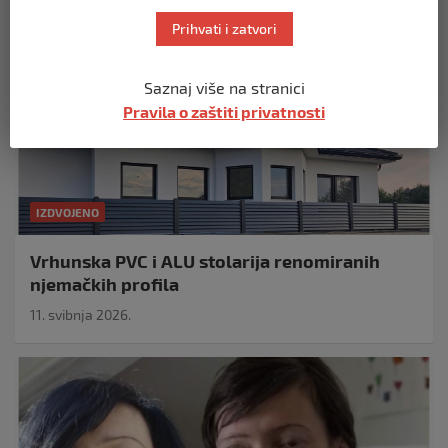
Prihvati i zatvori
Saznaj više na stranici
Pravila o zaštiti privatnosti
IZDVOJENO
Vrhunska PVC i ALU stolarija renomiranih
njemačkih profila
11. svibnja 2026.