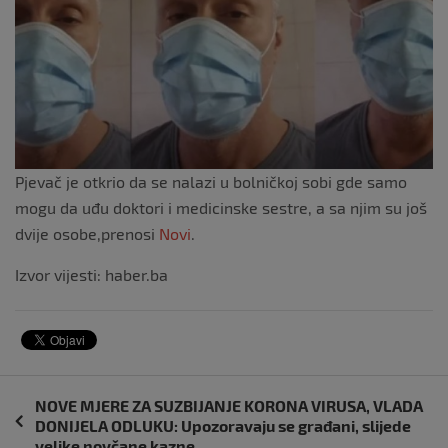
k
Pjevač je otkrio da se nalazi u bolničkoj sobi gde samo
mogu da uđu doktori i medicinske sestre, a sa njim su još
dvije osobe,prenosi
Novi
.
Izvor vijesti: haber.ba
Navigacija
NOVE MJERE ZA SUZBIJANJE KORONA VIRUSA, VLADA
objava
DONIJELA ODLUKU: Upozoravaju se građani, slijede
velike novčane kazne