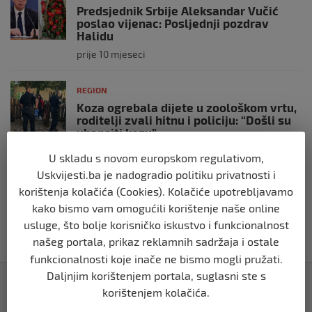
Predsjednik Srbije Aleksandar Vučić
poslao vijenac: Posljednji pozdrav
Halidu
prije 10 mjeseci
REGION
Koza ogrebala dijete u zoološkom vrtu,
roditelji zvali hitnu i policiju: “Došli su
uhapsiti kozu”
prije 10 mjeseci
U skladu s novom europskom regulativom,
Uskvijesti.ba je nadogradio politiku privatnosti i
REGION
korištenja kolačića (Cookies). Kolačiće upotrebljavamo
Vučić dramatično: “Biće rata, Vojska
kako bismo vam omogućili korištenje naše online
Srbije je spremna”
usluge, što bolje korisničko iskustvo i funkcionalnost
prije 10 mjeseci
našeg portala, prikaz reklamnih sadržaja i ostale
funkcionalnosti koje inače ne bismo mogli pružati.
Daljnjim korištenjem portala, suglasni ste s
Izdvojeno
korištenjem kolačića.