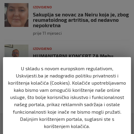
IZDVOJENO
Sakuplja se novac za Neiru koja je, zbog
reumatoidnog artritisa, od nedavno
nepokretna
prije 11 mjeseci
IZDVOJENO
HUMANITARNI KONCERT ZA Mehu
Hodžića
U skladu s novom europskom regulativom,
prije 2 godine
Uskvijesti.ba je nadogradio politiku privatnosti i
korištenja kolačića (Cookies). Kolačiće upotrebljavamo
IZDVOJENO
kako bismo vam omogućili korištenje naše online
Minka Dolić treba našu pomoć
usluge, što bolje korisničko iskustvo i funkcionalnost
prije 2 godine
našeg portala, prikaz reklamnih sadržaja i ostale
funkcionalnosti koje inače ne bismo mogli pružati.
Daljnjim korištenjem portala, suglasni ste s
Izdvojeno
korištenjem kolačića.