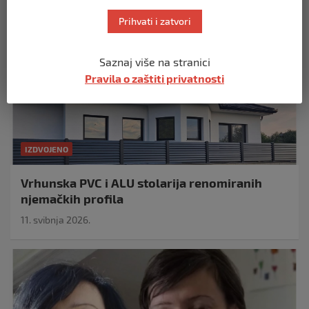
Prihvati i zatvori
Saznaj više na stranici
Pravila o zaštiti privatnosti
IZDVOJENO
Vrhunska PVC i ALU stolarija renomiranih
njemačkih profila
11. svibnja 2026.