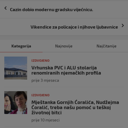
Navigacija
Cazin dobio modernu gradsku vijećnicu.
objava
Vikendice za policajce i njihove ljubavnice
Kategorija
Najnovije
Najčitanije
IZDVOJENO
Vrhunska PVC i ALU stolarija
renomiranih njemačkih profila
prije 3 mjeseca
IZDVOJENO
Mještanka Gornjih Ćoralića, Nudžejma
Ćoralić, treba našu pomoć u teškoj
životnoj bitci
prije 10 mjeseci