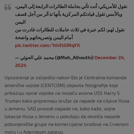
نقول للأمريكي: أنت تأتي بحاملة الطائرات الرابعة إلى اليمن،
وبالأمس تقول قيادتكم المركزية بأنها تذخّر من أجل قصف
اليمن
نقول لهم: لكم عبرة في ثلاث حاملات للطائرات غادرت من
أمام اليمن وتصريحاتهم واضحة
pic.twitter.com/1thEtGMqYX
— محمد علي الحوثي (@Moh_Alhouthi)
December 24,
2024
Upozorenje je uslijedilo nakon što je Centralna komanda
američke vojske (CENTCOM) objavila fotografije koje
prikazuju njene vojnike na nosaču aviona USS Harry S
Truman kako pripremaju oružje za napade na ciljeve Husa
u Jemenu. SAD provodi napade na, kako kaže, vojne
lokacije Husa u Jemenu u pokušaju da okonča napade
pobunjeničke grupe na komercijalne brodove na Crvenom
moru i u Adenskom zaljevu.