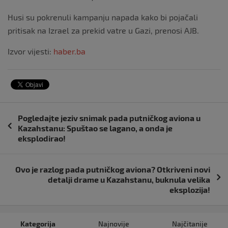
Husi su pokrenuli kampanju napada kako bi pojačali
pritisak na Izrael za prekid vatre u Gazi, prenosi AJB.
Izvor vijesti:
haber.ba
Navigacija
Pogledajte jeziv snimak pada putničkog aviona u
objava
Kazahstanu: Spuštao se lagano, a onda je
eksplodirao!
Ovo je razlog pada putničkog aviona? Otkriveni novi
detalji drame u Kazahstanu, buknula velika
eksplozija!
Kategorija
Najnovije
Najčitanije