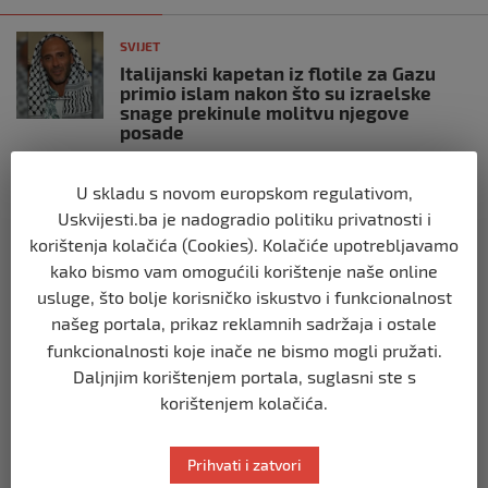
SVIJET
Italijanski kapetan iz flotile za Gazu
primio islam nakon što su izraelske
snage prekinule molitvu njegove
posade
prije 10 mjeseci
U skladu s novom europskom regulativom,
Uskvijesti.ba je nadogradio politiku privatnosti i
SVIJET
Brod “Mikeno” probio izraelsku blokadu
korištenja kolačića (Cookies). Kolačiće upotrebljavamo
i uplovio u Gazu – kapetan iz Sarajeva
kako bismo vam omogućili korištenje naše online
vijori zastavu BiH
usluge, što bolje korisničko iskustvo i funkcionalnost
prije 10 mjeseci
našeg portala, prikaz reklamnih sadržaja i ostale
funkcionalnosti koje inače ne bismo mogli pružati.
SVIJET
Daljnjim korištenjem portala, suglasni ste s
Opsadno stanje u Münchenu, odjeknulo
korištenjem kolačića.
nekoliko eksplozija: Ima žrtava,
policijske snage na terenu
prije 10 mjeseci
Prihvati i zatvori