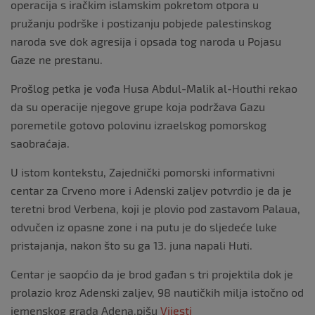
operacija s iračkim islamskim pokretom otpora u
pružanju podrške i postizanju pobjede palestinskog
naroda sve dok agresija i opsada tog naroda u Pojasu
Gaze ne prestanu.
Prošlog petka je vođa Husa Abdul-Malik al-Houthi rekao
da su operacije njegove grupe koja podržava Gazu
poremetile gotovo polovinu izraelskog pomorskog
saobraćaja.
U istom kontekstu, Zajednički pomorski informativni
centar za Crveno more i Adenski zaljev potvrdio je da je
teretni brod Verbena, koji je plovio pod zastavom Palaua,
odvučen iz opasne zone i na putu je do sljedeće luke
pristajanja, nakon što su ga 13. juna napali Huti.
Centar je saopćio da je brod gađan s tri projektila dok je
prolazio kroz Adenski zaljev, 98 nautičkih milja istočno od
jemenskog grada Adena,pišu
Vijesti