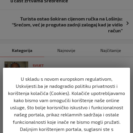
u čast žrtvama Srebrenice
Turista ostao šokiran cijenom ručka na Lošinju:
“Srećom, već je progutao zadnji zalogaj kad je vidio
račun”
Kategorija
Najnovije
Najčitanije
SVIJET
Italijanski kapetan iz flotile za Gazu
primio islam nakon što su izraelske
U skladu s novom europskom regulativom,
snage prekinule molitvu njegove
Uskvijesti.ba je nadogradio politiku privatnosti i
posade
korištenja kolačića (Cookies). Kolačiće upotrebljavamo
prije 10 mjeseci
kako bismo vam omogućili korištenje naše online
usluge, što bolje korisničko iskustvo i funkcionalnost
SVIJET
našeg portala, prikaz reklamnih sadržaja i ostale
Brod “Mikeno” probio izraelsku blokadu
funkcionalnosti koje inače ne bismo mogli pružati.
i uplovio u Gazu – kapetan iz Sarajeva
Daljnjim korištenjem portala, suglasni ste s
vijori zastavu BiH