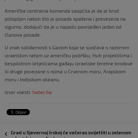
Američka centralna komanda saopćila je da je brod
potopljen nakon što je posada spašena i prevezena na
sigurno, dodajući da je u napadu povrijeđen jedan od
članova posade.
U znak solidarnosti s Gazom koja se suočava s razornim
izraelskim ratom uz američku podršku, Huti projektilima i
bespilotnim letjelicama gađaju izraelske teretne brodove
ili druge povezane s njima u Crvenom moru, Arapskom
moru i Indijskom okeanu.
Izvor vijesti:
haber.ba
Navigacija
Grad u Sjevernoj Irskoj će večeras svijetliti u zelenom
objava