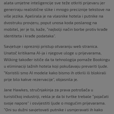
alata umjetne inteligencije sve teže otkriti prijevaru jer
generiraju realistične slike i mnogo preciznije tekstove na
više jezika. Apelirala je na vlasnike hotela i putnike na
dvostruku provjeru, poput unosa koda poslanog na
mobitel, jer je to, kaže, “najbolji način borbe protiv krađe
identiteta i krađe podataka”.
Savjetuje i oprezniji pristup otvaranju web stranica.
Unatoč kritikama AI-ja i njegove uloge u prijevarama,
Wilking također ističe da ta tehnologija pomaže Bookingu
u eliminaciji lažnih hotela koji pokušavaju prevariti ljude.
“Koristili smo AI modele kako bismo ih otkrili ili blokirali
prije bilo kakve rezervacije”, objasnila je.
Jane Hawkes, stručnjakinja za prava potrošača u
turističkoj industriji, rekla je da bi tvrtke trebale “pojačati
svoje napore” i osvijestiti ljude o mogućim prijevarama.
“Oni su dužni savjetovati putnike i usmjeravati ih kako