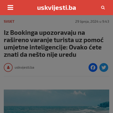
uskvijesti.ba
Skip
to
SVIJET
29 lipnja, 2024 u 9:43
content
Iz Bookinga upozoravaju na
rašireno varanje turista uz pomoć
umjetne inteligencije: Ovako ćete
znati da nešto nije uredu
F
T
uskvijesti.ba
a
c
i
e
e
b
o