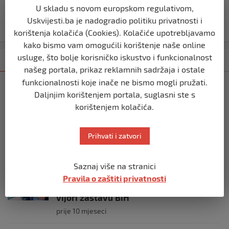
U Makarskoj za četiri sata izgorjela jahta vlasnika
U skladu s novom europskom regulativom,
kompanije iz Širokog Brijega: Plovilo vrijedno oko 3
Uskvijesti.ba je nadogradio politiku privatnosti i
miliona eura
korištenja kolačića (Cookies). Kolačiće upotrebljavamo
kako bismo vam omogućili korištenje naše online
usluge, što bolje korisničko iskustvo i funkcionalnost
Kategorija
Najnovije
Najčitanije
našeg portala, prikaz reklamnih sadržaja i ostale
funkcionalnosti koje inače ne bismo mogli pružati.
SVIJET
Daljnjim korištenjem portala, suglasni ste s
Italijanski kapetan iz flotile za Gazu
korištenjem kolačića.
primio islam nakon što su izraelske
snage prekinule molitvu njegove
posade
Prihvati i zatvori
prije 10 mjeseci
Saznaj više na stranici
SVIJET
Pravila o zaštiti privatnosti
Brod “Mikeno” probio izraelsku blokadu
i uplovio u Gazu – kapetan iz Sarajeva
vijori zastavu BiH
prije 10 mjeseci