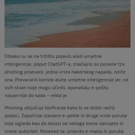
o
k
Otkako su se na tržištu pojavili alati umjetne
inteligencije, poput ChatGPT-a, značajno su porasle tzv.
phishing prijevare, jedna vrsta hakerskog napada, ističe
ona. Prevaranti koriste alate umjetne inteligencije jer, od
svih stvari koje mogu učiniti, oponašaju e-poštu
najvjernije do sada – rekla je.
Phishing uključuje blefiranje kako bi se dobili nečiji
podaci. Započinje slanjem e-pošte ili druge vrste poruke
koja izgleda kao da dolazi od nekoga kome vjerujete ili
imate autoritet. Ponekad se umjesto e-maila ili poruke