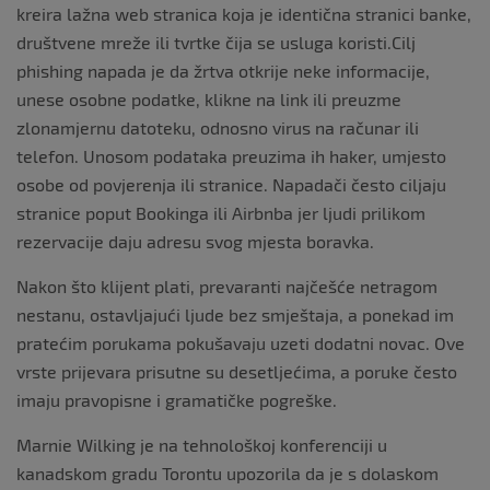
kreira lažna web stranica koja je identična stranici banke,
društvene mreže ili tvrtke čija se usluga koristi.Cilj
phishing napada je da žrtva otkrije neke informacije,
unese osobne podatke, klikne na link ili preuzme
zlonamjernu datoteku, odnosno virus na računar ili
telefon. Unosom podataka preuzima ih haker, umjesto
osobe od povjerenja ili stranice. Napadači često ciljaju
stranice poput Bookinga ili Airbnba jer ljudi prilikom
rezervacije daju adresu svog mjesta boravka.
Nakon što klijent plati, prevaranti najčešće netragom
nestanu, ostavljajući ljude bez smještaja, a ponekad im
pratećim porukama pokušavaju uzeti dodatni novac. Ove
vrste prijevara prisutne su desetljećima, a poruke često
imaju pravopisne i gramatičke pogreške.
Marnie Wilking je na tehnološkoj konferenciji u
kanadskom gradu Torontu upozorila da je s dolaskom