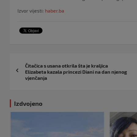
Izvor vijesti:
haber.ba
Navigacija
Čitačica s usana otkrila šta je kraljica
objava
Elizabeta kazala princezi Diani na dan njenog
vjenčanja
Izdvojeno