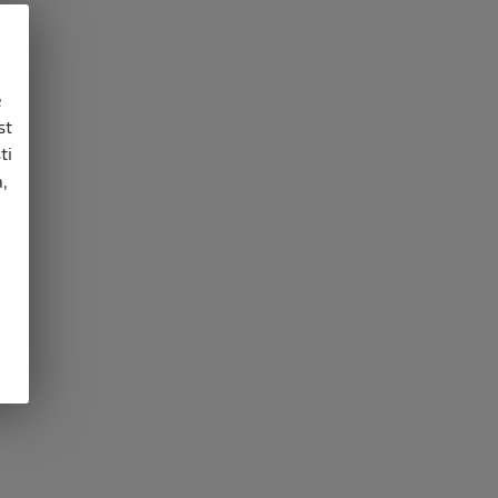
e
st
ti
,