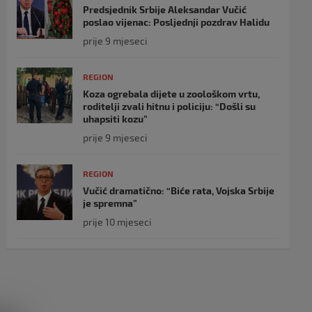
Predsjednik Srbije Aleksandar Vučić
poslao vijenac: Posljednji pozdrav Halidu
prije 9 mjeseci
REGION
Koza ogrebala dijete u zoološkom vrtu,
roditelji zvali hitnu i policiju: “Došli su
uhapsiti kozu”
prije 9 mjeseci
REGION
Vučić dramatično: “Biće rata, Vojska Srbije
je spremna”
prije 10 mjeseci