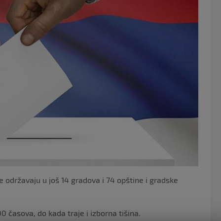
o
o
k
 održavaju u još 14 gradova i 74 opštine i gradske
0 časova, do kada traje i izborna tišina.