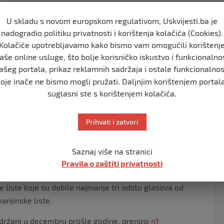
lista, koliko i za Skupštinu Novog Sada, a u Nišu ima 11
U skladu s novom europskom regulativom, Uskvijesti.ba je
nadogradio politiku privatnosti i korištenja kolačića (Cookies).
Kolačiće upotrebljavamo kako bismo vam omogućili korištenj
adova: Subotici, Zrenjaninu, Kikindi, Vršcu, Pančevu,
aše online usluge, što bolje korisničko iskustvo i funkcionalno
ini, Užicu i Čačku.
ašeg portala, prikaz reklamnih sadržaja i ostale funkcionalnos
 odbornici u 17 gradskih opština.
koje inače ne bismo mogli pružati. Daljnjim korištenjem portala
suglasni ste s korištenjem kolačića.
ći da glasaju na 1.265 biračkih mjesta.
ornih lista koje će se naći na glasačkom listiću za
Prihvati i zatvori
Saznaj više na stranici
 roku od 96 časova od zatvaranja biračkih mjesta treba
Pravila o zaštiti privatnosti
liste koje su dobile najmanje tri odsto glasova od
manjinske liste.
 održani u decembru prošle godine, prenosi
n1