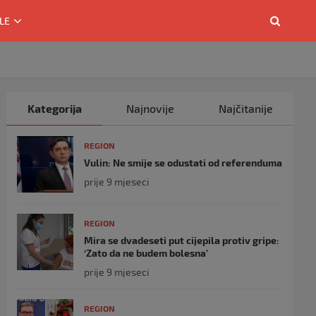
LE
Kategorija
Najnovije
Najčitanije
REGION
Vulin: Ne smije se odustati od referenduma
prije 9 mjeseci
REGION
Mira se dvadeseti put cijepila protiv gripe:
‘Zato da ne budem bolesna’
prije 9 mjeseci
REGION