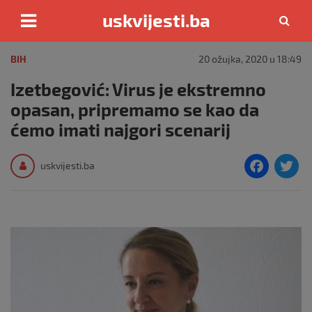
uskvijesti.ba
Skip
to
BIH
20 ožujka, 2020 u 18:49
content
Izetbegović: Virus je ekstremno
opasan, pripremamo se kao da
ćemo imati najgori scenarij
F
T
uskvijesti.ba
a
c
i
e
e
b
o
o