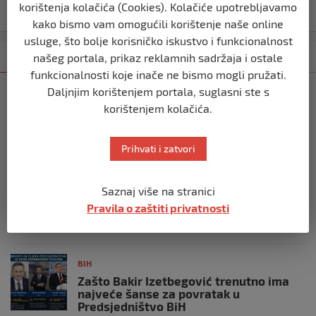
korištenja kolačića (Cookies). Kolačiće upotrebljavamo
starijim od 65 u FBiH
kako bismo vam omogućili korištenje naše online
usluge, što bolje korisničko iskustvo i funkcionalnost
Kategorija
Najnovije
Najčitanije
našeg portala, prikaz reklamnih sadržaja i ostale
funkcionalnosti koje inače ne bismo mogli pružati.
Daljnjim korištenjem portala, suglasni ste s
BIH
korištenjem kolačića.
Ravnopravnost da — politička
manipulacija ne
prije 2 mjeseca
Prihvati i zatvori
BIH
Saznaj više na stranici
Postoje razne špekulacije oko ukidanja
Pravila o zaštiti privatnosti
OHR-a – šta vi mislite?
prije 3 mjeseca
BIH
Zašto Bakir Izetbegović trenutno ima
najveće šanse za povratak u
Predsjedništvo BiH