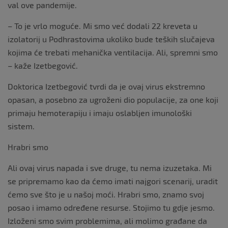
val ove pandemije.
– To je vrlo moguće. Mi smo već dodali 22 kreveta u
izolatorij u Podhrastovima ukoliko bude teških slučajeva
kojima će trebati mehanička ventilacija. Ali, spremni smo
– kaže Izetbegović.
Doktorica Izetbegović tvrdi da je ovaj virus ekstremno
opasan, a posebno za ugroženi dio populacije, za one koji
primaju hemoterapiju i imaju oslabljen imunološki
sistem.
Hrabri smo
Ali ovaj virus napada i sve druge, tu nema izuzetaka. Mi
se pripremamo kao da ćemo imati najgori scenarij, uradit
ćemo sve što je u našoj moći. Hrabri smo, znamo svoj
posao i imamo određene resurse. Stojimo tu gdje jesmo.
Izloženi smo svim problemima, ali molimo građane da