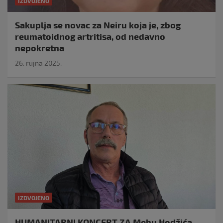
IZDVOJENO
Sakuplja se novac za Neiru koja je, zbog
reumatoidnog artritisa, od nedavno
nepokretna
26. rujna 2025.
IZDVOJENO
HUMANITARNI KONCERT ZA Mehu Hodžića