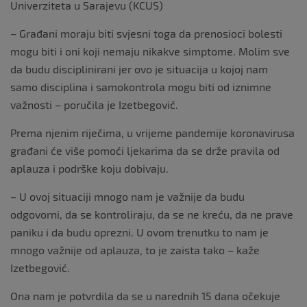
Univerziteta u Sarajevu (KCUS)
– Građani moraju biti svjesni toga da prenosioci bolesti
mogu biti i oni koji nemaju nikakve simptome. Molim sve
da budu disciplinirani jer ovo je situacija u kojoj nam
samo disciplina i samokontrola mogu biti od iznimne
važnosti – poručila je Izetbegović.
Prema njenim riječima, u vrijeme pandemije koronavirusa
građani će više pomoći ljekarima da se drže pravila od
aplauza i podrške koju dobivaju.
– U ovoj situaciji mnogo nam je važnije da budu
odgovorni, da se kontroliraju, da se ne kreću, da ne prave
paniku i da budu oprezni. U ovom trenutku to nam je
mnogo važnije od aplauza, to je zaista tako – kaže
Izetbegović.
Ona nam je potvrdila da se u narednih 15 dana očekuje