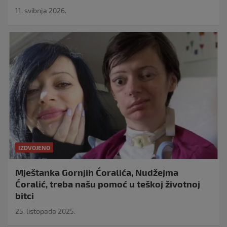
11. svibnja 2026.
IZDVOJENO
Mještanka Gornjih Ćoralića, Nudžejma
Ćoralić, treba našu pomoć u teškoj životnoj
bitci
25. listopada 2025.