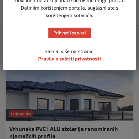
funkcionalnosti koje inače ne bismo mogli pružati.
protiv MNK BORAC, Izačić
Daljnjim korištenjem portala, suglasni ste s
prije 5 mjeseci
korištenjem kolačića.
Prihvati i zatvori
Izdvojeno
Saznaj više na stranici
Pravila o zaštiti privatnosti
IZDVOJENO
Vrhunska PVC i ALU stolarija renomiranih
njemačkih profila