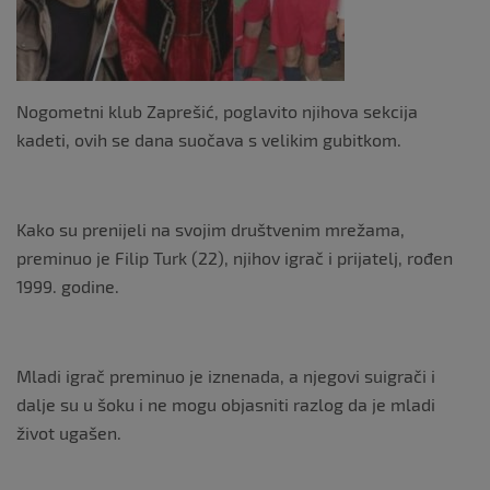
k
Nogometni klub Zaprešić, poglavito njihova sekcija
kadeti, ovih se dana suočava s velikim gubitkom.
Kako su prenijeli na svojim društvenim mrežama,
preminuo je Filip Turk (22), njihov igrač i prijatelj, rođen
1999. godine.
Mladi igrač preminuo je iznenada, a njegovi suigrači i
dalje su u šoku i ne mogu objasniti razlog da je mladi
život ugašen.