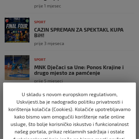
prije 1 mjesec
SPORT
CAZIN SPREMAN ZA SPEKTAKL KUPA
BiH!
prije 3 mjeseca
SPORT
MNK Dječaci sa Une: Ponos Krajine i
drugo mjesto za pamćenje
prije 5 mjeseci
U skladu s novom europskom regulativom,
SPORT
Uskvijesti.ba je nadogradio politiku privatnosti i
VELIKI DERBI ZA KRAJ SEZONE!
korištenja kolačića (Cookies). Kolačiće upotrebljavamo
prije 5 mjeseci
kako bismo vam omogućili korištenje naše online
usluge, što bolje korisničko iskustvo i funkcionalnost
našeg portala, prikaz reklamnih sadržaja i ostale
SPORT
Dječaci sa Une slavili su u derbiju