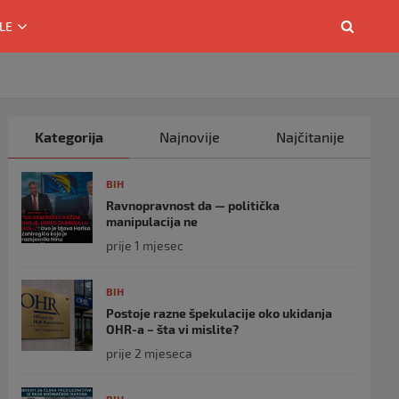
LE
Kategorija
Najnovije
Najčitanije
BIH
Ravnopravnost da — politička
manipulacija ne
prije 1 mjesec
BIH
Postoje razne špekulacije oko ukidanja
OHR-a – šta vi mislite?
prije 2 mjeseca