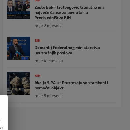
BIH
Zašto Bakir Izetbegović trenutno ima
najveće šanse za povratak u
Predsjedništvo BiH
prije 2 mjeseca
BIH
Demantij Federalnog ministarstva
unutrašnjih poslova
prije 4 mjeseca
BIH
Akcija SIPA-e: Pretresaju se stambeni i
pomoćni objekti
prije 5 mjeseci
e
st