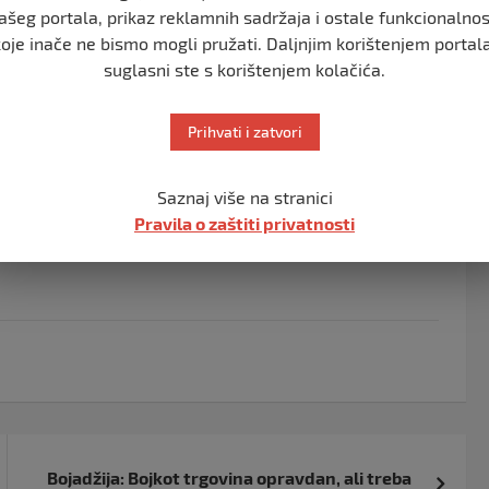
ašeg portala, prikaz reklamnih sadržaja i ostale funkcionalnos
lužbene stavove poslodavaca FBiH i dostaviti ih
koje inače ne bismo mogli pružati. Daljnjim korištenjem portala
suglasni ste s korištenjem kolačića.
BiH i podsjetimo na javno data obećanja Vlade FBiH o
lnih intervencije, i najave usvajanja i početka
Prihvati i zatvori
1. jula tekuće godine kao prvog sistemskog koraka u
vama, do 1. septembra 2025. stupe na snagu i propisi iz
Saznaj više na stranici
je puna fiskalna reforma od 1. januara 2026. kojom bi se
Pravila o zaštiti privatnosti
udruženja.
Bojadžija: Bojkot trgovina opravdan, ali treba