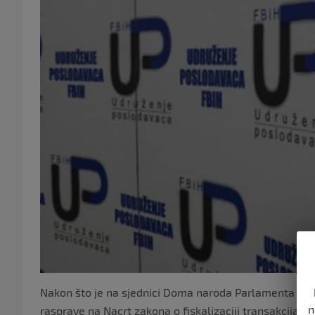
Nakon što je na sjednici Doma naroda Parlamenta FBiH
n
rasprave na Nacrt zakona o fiskalizaciji transakcija 