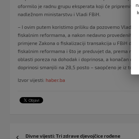
n
oformilo je radnu grupu eksperata koji će pripremiti s
nadležnom ministarstvu i Vladi FBiH.
– I ovim putem koristimo priliku da pozovemo Vladu F
fiskalnim reformama, a nakon nedavno provedenih fiska
primjene Zakona o fiskalizaciji transakcija u FBiH do 
fiskalnim reformama i što je preduvjet da, prema naja
oblasti poreza na dohodak i doprinosa, a konačan cilj 
doprinosi smanjili na 28,5 posto – saopćeno je iz tog 
Izvor vijesti:
haber.ba
Navigacija
Divne vijesti: Tri zdrave djevojčice rođene