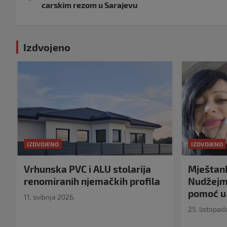
objava
carskim rezom u Sarajevu
Izdvojeno
IZDVOJENO
IZDVOJENO
Vrhunska PVC i ALU stolarija
Mještank
renomiranih njemačkih profila
Nudžejma
pomoć u 
11. svibnja 2026.
25. listopad