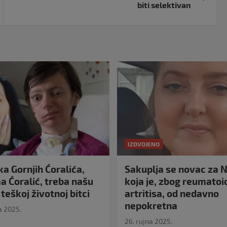
biti selektivan
IZDVOJENO
a Gornjih Ćoralića,
Sakuplja se novac za N
 Ćoralić, treba našu
koja je, zbog reumato
teškoj životnoj bitci
artritisa, od nedavno
nepokretna
a 2025.
26. rujna 2025.