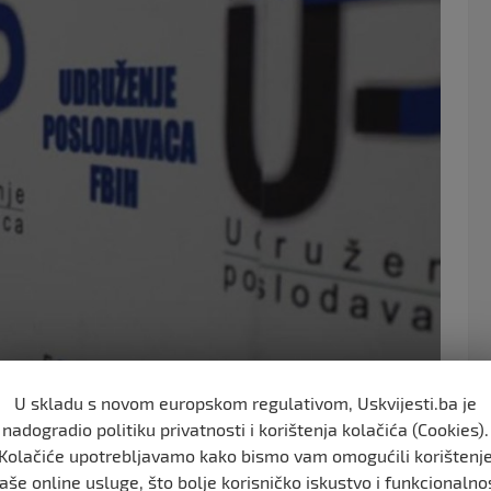
o
o
k
U skladu s novom europskom regulativom, Uskvijesti.ba je
nadogradio politiku privatnosti i korištenja kolačića (Cookies).
Kolačiće upotrebljavamo kako bismo vam omogućili korištenj
 održanoj 31. januara 2025. i produženja termina javne
aše online usluge, što bolje korisničko iskustvo i funkcionalno
u FBiH do 8. maja 2025., Udruženje poslodavaca u FBiH