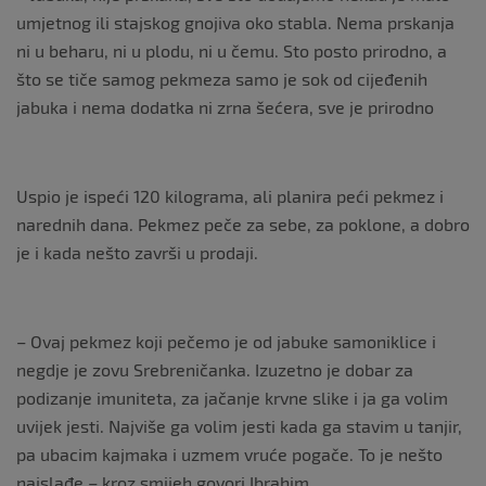
umjetnog ili stajskog gnojiva oko stabla. Nema prskanja
ni u beharu, ni u plodu, ni u čemu. Sto posto prirodno, a
što se tiče samog pekmeza samo je sok od cijeđenih
jabuka i nema dodatka ni zrna šećera, sve je prirodno
Uspio je ispeći 120 kilograma, ali planira peći pekmez i
narednih dana. Pekmez peče za sebe, za poklone, a dobro
je i kada nešto završi u prodaji.
– Ovaj pekmez koji pečemo je od jabuke samoniklice i
negdje je zovu Srebreničanka. Izuzetno je dobar za
podizanje imuniteta, za jačanje krvne slike i ja ga volim
uvijek jesti. Najviše ga volim jesti kada ga stavim u tanjir,
pa ubacim kajmaka i uzmem vruće pogače. To je nešto
najslađe – kroz smijeh govori Ibrahim.