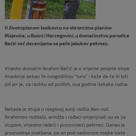
k
U životopisnom Jasikovcu na obroncima planine
Majevice, u Bosni i Hercegovini, u domaćinstvu porodice
Bećić već decenijama se peče jabukov pekmez.
Vrijedni domaćin Ibrahim Bećić je u vrijeme posjete ekipe
Anadolije pekao 14 ovogodišnju “turu” i kaže da će ih biti
još jer je, za razliku od prošlih, ova godina itekako rodna.
Nekada je stupa u njegovoj avliji radila dan-noć.
Ibrahimovi roditelji, amidže i rođaci smjenjivali su se za
stupom, vrijedno radeći i proizvodeći pekmez. Danas je
proizvodnja olakšana, pa on pod nadzorom majke Izete