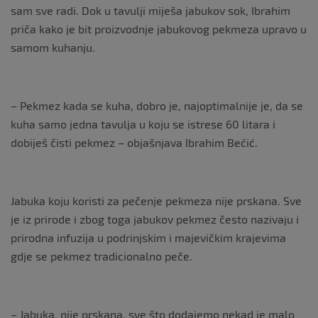
sam sve radi. Dok u tavulji miješa jabukov sok, Ibrahim
priča kako je bit proizvodnje jabukovog pekmeza upravo u
samom kuhanju.
– Pekmez kada se kuha, dobro je, najoptimalnije je, da se
kuha samo jedna tavulja u koju se istrese 60 litara i
dobiješ čisti pekmez – objašnjava Ibrahim Bećić.
Jabuka koju koristi za pečenje pekmeza nije prskana. Sve
je iz prirode i zbog toga jabukov pekmez često nazivaju i
prirodna infuzija u podrinjskim i majevičkim krajevima
gdje se pekmez tradicionalno peče.
– Jabuka, nije prskana, sve što dodajemo nekad je malo