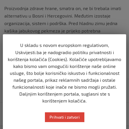
Proizvodnja zdrave hrane, smatra on, ne bi trebala imati
alternativu u Bosni i Hercegovini. Međutim izostaje
organizacija, sistem i podrška. Pred hladnu zimu jedna
kašika jabukovog pekmeza je prijeko potrebna
organizmu.
U skladu s novom europskom regulativom,
Uskvijesti.ba je nadogradio politiku privatnosti i
korištenja kolačića (Cookies). Kolačiće upotrebljavamo
kako bismo vam omogućili korištenje naše online
usluge, što bolje korisničko iskustvo i funkcionalnost
našeg portala, prikaz reklamnih sadržaja i ostale
Navigacija
funkcionalnosti koje inače ne bismo mogli pružati.
Ivaylo Petev pronašao novo pojačanje za fudbalsku
objava
reprezentaciju Bosne i Hercegovine?
Daljnjim korištenjem portala, suglasni ste s
korištenjem kolačića.
Putinov čovjek prijeti nuklearnim udarom. Ukrajina:
Pogledajte gađanje nuklearke
Prihvati i zatvori