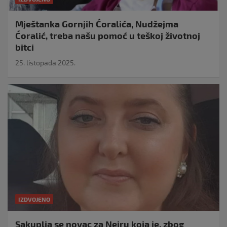
Mještanka Gornjih Ćoralića, Nudžejma
Ćoralić, treba našu pomoć u teškoj životnoj
bitci
25. listopada 2025.
IZDVOJENO
Sakuplja se novac za Neiru koja je, zbog