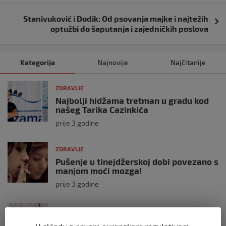
Stanivuković i Dodik: Od psovanja majke i najtežih
optužbi do šaputanja i zajedničkih poslova
Kategorija
Najnovije
Najčitanije
ZDRAVLJE
Najbolji hidžama tretman u gradu kod
našeg Tarika Cazinkića
prije 3 godine
ZDRAVLJE
Pušenje u tinejdžerskoj dobi povezano s
manjom moći mozga!
prije 3 godine
ZDRAVLJE
U Bosni i Hercegovini nedostaje čak 50