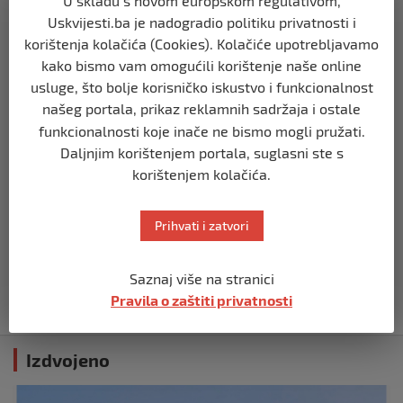
U skladu s novom europskom regulativom,
posto ljekara opće prakse
Uskvijesti.ba je nadogradio politiku privatnosti i
prije 3 godine
korištenja kolačića (Cookies). Kolačiće upotrebljavamo
kako bismo vam omogućili korištenje naše online
ZDRAVLJE
usluge, što bolje korisničko iskustvo i funkcionalnost
10% POPUSTA NA LABORATORIJSKE
našeg portala, prikaz reklamnih sadržaja i ostale
PRETRAGE U POLIKLINICI MUMINOVIĆ!
funkcionalnosti koje inače ne bismo mogli pružati.
prije 4 godine
Daljnjim korištenjem portala, suglasni ste s
korištenjem kolačića.
ZDRAVLJE
Uspješno organiziran i realiziran
Prihvati i zatvori
projekat Aktivno za zajednicu:
Upoznajmo kulturu i kulturno –
historijsku baštinu s ciljem
promoviranja politika prema mladima“
Saznaj više na stranici
Pravila o zaštiti privatnosti
prije 4 godine
Izdvojeno