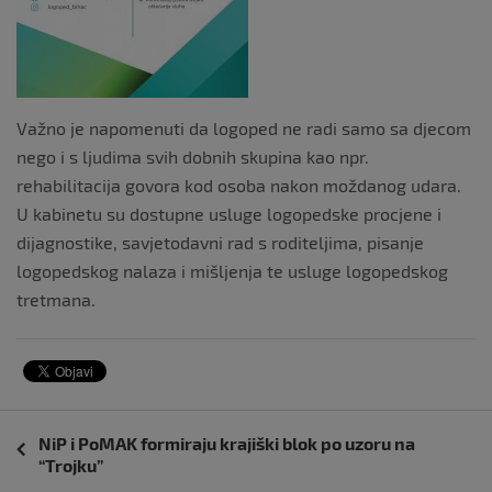
Važno je napomenuti da logoped ne radi samo sa djecom
nego i s ljudima svih dobnih skupina kao npr.
rehabilitacija govora kod osoba nakon moždanog udara.
U kabinetu su dostupne usluge logopedske procjene i
dijagnostike, savjetodavni rad s roditeljima, pisanje
logopedskog nalaza i mišljenja te usluge logopedskog
tretmana.
Navigacija
NiP i PoMAK formiraju krajiški blok po uzoru na
objava
“Trojku”