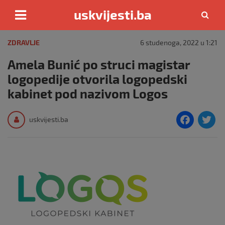
uskvijesti.ba
Skip
to
ZDRAVLJE
6 studenoga, 2022 u 1:21
content
Amela Bunić po struci magistar
logopedije otvorila logopedski
kabinet pod nazivom Logos
F
T
uskvijesti.ba
a
c
i
e
e
b
o
o