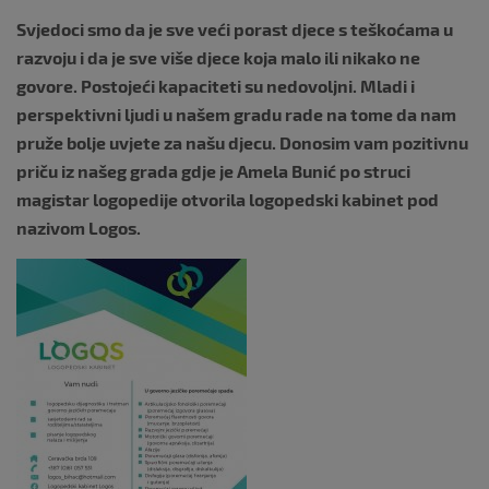
k
Svjedoci smo da je sve veći porast djece s teškoćama u
razvoju i da je sve više djece koja malo ili nikako ne
govore. Postojeći kapaciteti su nedovoljni. Mladi i
perspektivni ljudi u našem gradu rade na tome da nam
pruže bolje uvjete za našu djecu. Donosim vam pozitivnu
priču iz našeg grada gdje je Amela Bunić po struci
magistar logopedije otvorila logopedski kabinet pod
nazivom Logos.