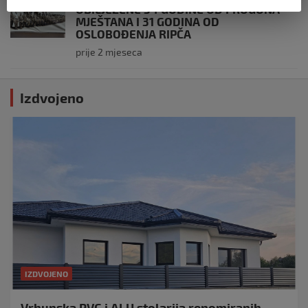
OBILJEŽENE 34 GODINE OD PROGONA
MJEŠTANA I 31 GODINA OD
OSLOBOĐENJA RIPČA
prije 2 mjeseca
Izdvojeno
IZDVOJENO
Vrhunska PVC i ALU stolarija renomiranih