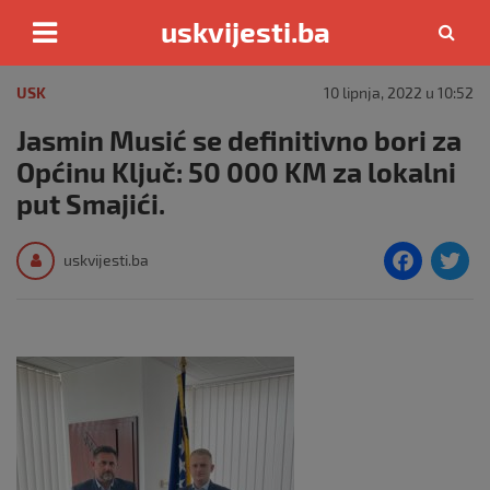
uskvijesti.ba
Skip
to
USK
10 lipnja, 2022 u 10:52
content
Jasmin Musić se definitivno bori za
Općinu Ključ: 50 000 KM za lokalni
put Smajići.
F
T
uskvijesti.ba
a
c
i
e
e
b
o
o