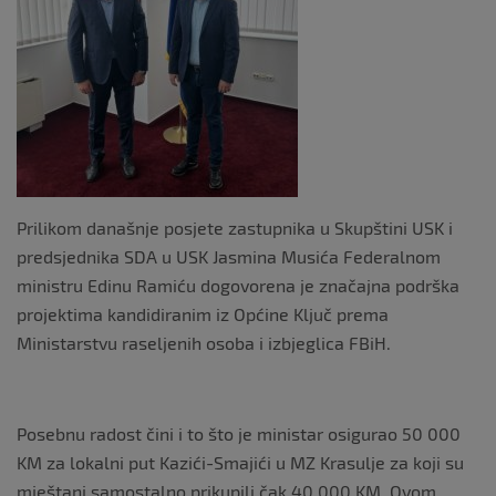
k
Prilikom današnje posjete zastupnika u Skupštini USK i
predsjednika SDA u USK Jasmina Musića Federalnom
ministru Edinu Ramiću dogovorena je značajna podrška
projektima kandidiranim iz Općine Ključ prema
Ministarstvu raseljenih osoba i izbjeglica FBiH.
Posebnu radost čini i to što je ministar osigurao 50 000
KM za lokalni put Kazići-Smajići u MZ Krasulje za koji su
mještani samostalno prikupili čak 40 000 KM. Ovom