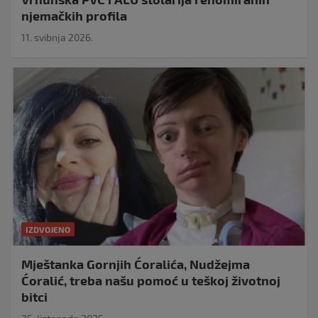
njemačkih profila
11. svibnja 2026.
IZDVOJENO
Mještanka Gornjih Ćoralića, Nudžejma
Ćoralić, treba našu pomoć u teškoj životnoj
bitci