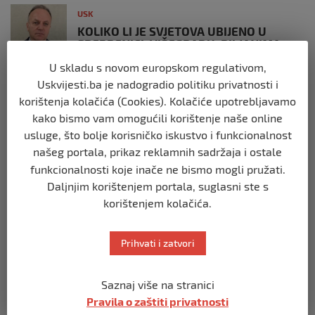
USK
KOLIKO LI JE SVJETOVA UBIJENO U
SREBRENICI, VIŠEGRADU, BILJANIMA,
PRIJEDORU, KOZARCU?
U skladu s novom europskom regulativom,
prije 3 tjedna
Uskvijesti.ba je nadogradio politiku privatnosti i
korištenja kolačića (Cookies). Kolačiće upotrebljavamo
USK
kako bismo vam omogućili korištenje naše online
ČLANOVI GO SDA BIHAĆ PRISUSTVOVALI
usluge, što bolje korisničko iskustvo i funkcionalnost
OBILJEŽAVANJU 34. GODIŠNJICE ZLOČINA
našeg portala, prikaz reklamnih sadržaja i ostale
U BILJANIMA
funkcionalnosti koje inače ne bismo mogli pružati.
prije 4 tjedna
Daljnjim korištenjem portala, suglasni ste s
korištenjem kolačića.
USK
PLATE U JAVNOM SEKTORU, REGISTAR I
GRANICA IZMEĐU TRANSPARENTNOSTI I
Prihvati i zatvori
JAVNOG LINČA
prije 1 mjesec
Saznaj više na stranici
Pravila o zaštiti privatnosti
USK