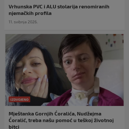
Vrhunska PVC i ALU stolarija renomiranih
njemačkih profila
11. svibnja 2026.
IZDVOJENO
Mještanka Gornjih Ćoralića, Nudžejma
Ćoralić, treba našu pomoć u teškoj životnoj
bitci