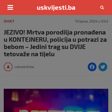
uskvijesti.ba
Skip
to
SVIJET
10 lipnja, 2024 u 9:42
content
JEZIVO! Mrtva porodilja pronađena
u KONTEJNERU, policija u potrazi za
bebom – Jedini trag su DVIJE
tetovaže na tijelu
F
T
uskvijesti.ba
a
c
i
e
e
b
o