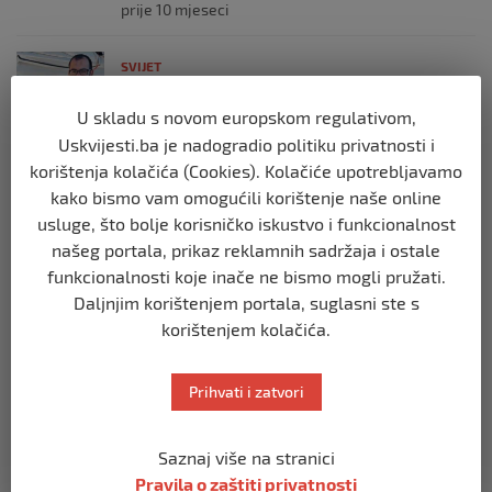
prije 10 mjeseci
SVIJET
Brod “Mikeno” probio izraelsku blokadu
i uplovio u Gazu – kapetan iz Sarajeva
U skladu s novom europskom regulativom,
vijori zastavu BiH
Uskvijesti.ba je nadogradio politiku privatnosti i
prije 10 mjeseci
korištenja kolačića (Cookies). Kolačiće upotrebljavamo
kako bismo vam omogućili korištenje naše online
SVIJET
usluge, što bolje korisničko iskustvo i funkcionalnost
Opsadno stanje u Münchenu, odjeknulo
našeg portala, prikaz reklamnih sadržaja i ostale
nekoliko eksplozija: Ima žrtava,
funkcionalnosti koje inače ne bismo mogli pružati.
policijske snage na terenu
Daljnjim korištenjem portala, suglasni ste s
prije 10 mjeseci
korištenjem kolačića.
SVIJET
Prihvati i zatvori
Putin: Spremni smo vojno uzvratiti
Zapadu
prije 11 mjeseci
Saznaj više na stranici
Pravila o zaštiti privatnosti