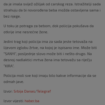
da je imala svijež ožiljak od carskog reza. Istražitelji sada
strahuju da bi novorođena beba možda ostavljena sama i
bez njege.
U toku je potraga za bebom, dok policija pokušava da
otkrije ime nesrećne žene.
Jedini trag koji policija ima za sada jeste tetovaža na
lijevom zglobu žrtve, na kojoj je ispisano ime. Može biti
“SANYI”, posljednje slovo može biti i nešto drugo. Na
desnoj nadlaktici mrtva žena ima tetovažu sa riječju
“KIRA”.
Policija moli sve koji imaju bilo kakve informacije da se
odmah jave.
Izvor:
Srbija Danas
/
Telegraf
Izvor vijesti:
haber.ba