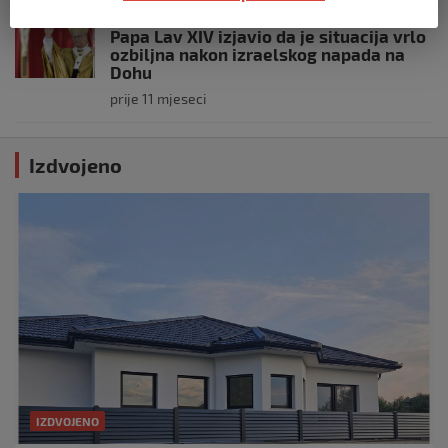
SVIJET
Papa Lav XIV izjavio da je situacija vrlo
ozbiljna nakon izraelskog napada na
Dohu
prije 11 mjeseci
Izdvojeno
IZDVOJENO