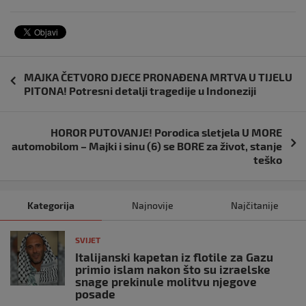
Navigacija
MAJKA ČETVORO DJECE PRONAĐENA MRTVA U TIJELU
objava
PITONA! Potresni detalji tragedije u Indoneziji
HOROR PUTOVANJE! Porodica sletjela U MORE
automobilom – Majki i sinu (6) se BORE za život, stanje
teško
Kategorija
Najnovije
Najčitanije
SVIJET
Italijanski kapetan iz flotile za Gazu
primio islam nakon što su izraelske
snage prekinule molitvu njegove
posade