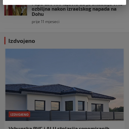
Papa Lav XIV izjavio da je situacija vrlo
ozbiljna nakon izraelskog napada na
Dohu
prije 11 mjeseci
Izdvojeno
IZDVOJENO
Vrhunska PVC i ALU stolarija renomiranih