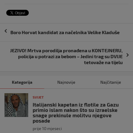
Navigacija
Boro Horvat kandidat za načelnika Velike Kladuše
objava
JEZIVO! Mrtva porodilja pronađena u KONTEJNERU,
policija u potrazi za bebom – Jedini trag su DVIJE
tetovaže na tijelu
Kategorija
Najnovije
Najčitanije
SVIJET
Italijanski kapetan iz flotile za Gazu
primio islam nakon što su izraelske
snage prekinule molitvu njegove
posade
prije 10 mjeseci