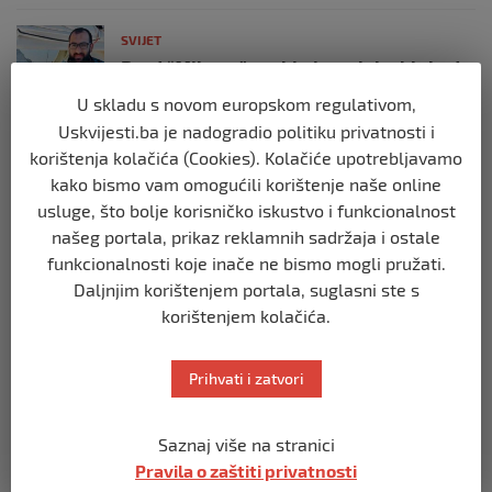
SVIJET
Brod “Mikeno” probio izraelsku blokadu
i uplovio u Gazu – kapetan iz Sarajeva
U skladu s novom europskom regulativom,
vijori zastavu BiH
Uskvijesti.ba je nadogradio politiku privatnosti i
prije 10 mjeseci
korištenja kolačića (Cookies). Kolačiće upotrebljavamo
kako bismo vam omogućili korištenje naše online
SVIJET
usluge, što bolje korisničko iskustvo i funkcionalnost
Opsadno stanje u Münchenu, odjeknulo
našeg portala, prikaz reklamnih sadržaja i ostale
nekoliko eksplozija: Ima žrtava,
policijske snage na terenu
funkcionalnosti koje inače ne bismo mogli pružati.
prije 10 mjeseci
Daljnjim korištenjem portala, suglasni ste s
korištenjem kolačića.
SVIJET
Putin: Spremni smo vojno uzvratiti
Prihvati i zatvori
Zapadu
prije 11 mjeseci
Saznaj više na stranici
Pravila o zaštiti privatnosti
SVIJET