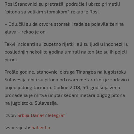
Rosi.Stanovnici su pretražili područje i ubrzo primetili
“pitona sa velikim stomakom”, rekao je Rosi.
– Odlučili su da otvore stomak i tada se pojavila ženina
glava – rekao je on.
Takvi incidenti su izuzetno rijetki, ali su ljudi u Indoneziji u
posljednjih nekoliko godina umirali nakon što su ih pojeli
pitoni.
Prošle godine, stanovnici okruga Tinangea na jugoistoku
Sulavesija ubili su pitona od osam metara koji je zadavio i
pojeo jednog farmera. Godine 2018, 54-godišnja žena
pronađena je mrtva unutar sedam metara dugog pitona
na jugoistoku Sulavesija.
Izvor:
Srbija Danas
/
Telegraf
Izvor vijesti:
haber.ba