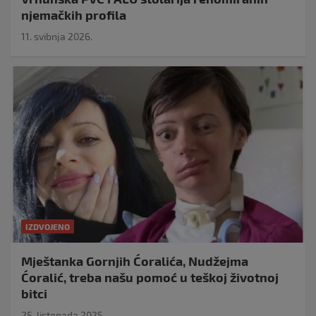
njemačkih profila
11. svibnja 2026.
IZDVOJENO
Mještanka Gornjih Ćoralića, Nudžejma
Ćoralić, treba našu pomoć u teškoj životnoj
bitci
25. listopada 2025.