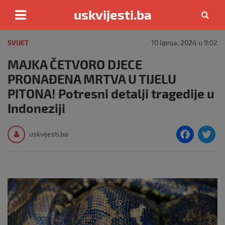
uskvijesti.ba
Skip
to
SVIJET
10 lipnja, 2024 u 9:02
content
MAJKA ČETVORO DJECE
PRONAĐENA MRTVA U TIJELU
PITONA! Potresni detalji tragedije u
Indoneziji
F
T
uskvijesti.ba
a
c
i
e
e
b
o