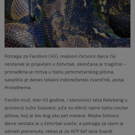
o
k
Potraga za Faridom (45), majkom četvoro djece čiji
nestanak je prijavljen u četvrtak, okončana je tragično –
pronađena je mrtva u tijelu petometarskog pitona,
saopštio je danas lokalni indonežanski zvaničnik, javlja
Protothema.
Faridin muž, star 45 godina, i stanovnici sela Kalebang u
provinciji Južni Sulavesi, juče su otkrili njeno tijelo unutar
pitona, koji je bio dug oko pet metara. Majka četvoro
djece nestala je u četvrtak uveče, a potraga za njom je
odmah pokrenuta, rekao je za AFP šef sela Svardi