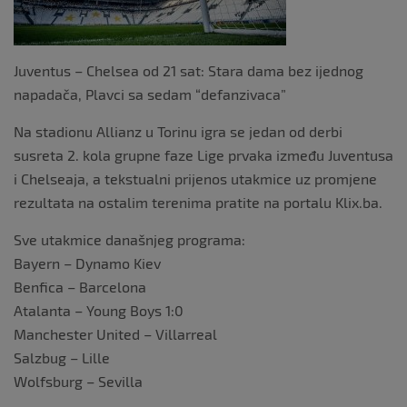
k
Juventus – Chelsea od 21 sat: Stara dama bez ijednog
napadača, Plavci sa sedam “defanzivaca”
Na stadionu Allianz u Torinu igra se jedan od derbi
susreta 2. kola grupne faze Lige prvaka između Juventusa
i Chelseaja, a tekstualni prijenos utakmice uz promjene
rezultata na ostalim terenima pratite na portalu Klix.ba.
Sve utakmice današnjeg programa:
Bayern – Dynamo Kiev
Benfica – Barcelona
Atalanta – Young Boys 1:0
Manchester United – Villarreal
Salzbug – Lille
Wolfsburg – Sevilla