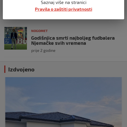
Saznaj više na stranici
Bišćanin zamjenio Wayne Rooney
Pravila o zaštiti privatnosti
prije 2 godine
NOGOMET
Godišnjica smrti najboljeg fudbalera
Njemačke svih vremena
prije 2 godine
Izdvojeno