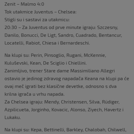
Zenit – Malmo 4:0
Tok utakmice Juventus – Chelsea:
Stigli su i sastavi za utakmicu:
20:30 – Za Juventus od prve minute igraju: Szczesny,
Danilo, Bonucci, De Ligt, Sandro, Cuadrado, Bentancur,
Locatelli, Rabiot, Chiesa i Bernardeschi.
Na klupi su: Perin, Pinsoglio, Rugani, McKennie,
Kuluševski, Kean, De Sciglio i Chiellini.
Zanimljivo, trener Stare dame Massimiliano Allegri
ostavio je jedinog zdravog napadača Keana na klupi pa će
ovaj meč igrati bez klasične devetke, odnosno s dva
krilna igrača u vrhu napada.
Za Chelsea igraju: Mendy, Christensen, Silva, Rüdiger,
Azpilicueta, Jorginho, Kovacic, Alonso, Ziyech, Havertz i
Lukaku.
Na klupi su: Kepa, Bettinelli, Barkley, Chalobah, Chilwell,