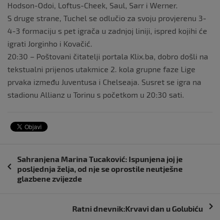
Hodson-Odoi, Loftus-Cheek, Saul, Sarr i Werner.
S druge strane, Tuchel se odlučio za svoju provjerenu 3-
4-3 formaciju s pet igrača u zadnjoj liniji, ispred kojihi će
igrati Jorginho i Kovačić.
20:30 – Poštovani čitatelji portala Klix.ba, dobro došli na
tekstualni prijenos utakmice 2. kola grupne faze Lige
prvaka između Juventusa i Chelseaja. Susret se igra na
stadionu Allianz u Torinu s početkom u 20:30 sati.
Navigacija
Sahranjena Marina Tucaković: Ispunjena joj je
objava
posljednja želja, od nje se oprostile neutješne
glazbene zvijezde
Ratni dnevnik:Krvavi dan u Golubiću