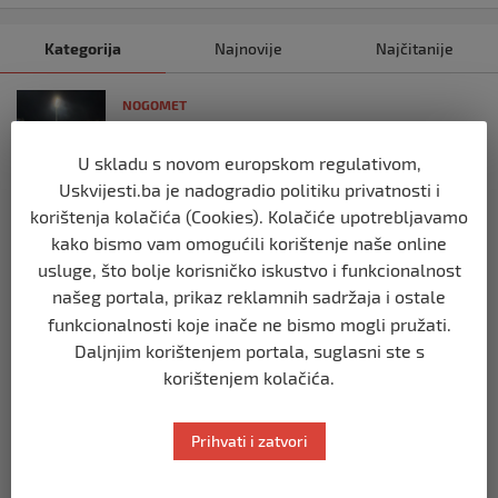
Kategorija
Najnovije
Najčitanije
NOGOMET
Austrija pobijedila BiH u dramatičnoj
utakmici: 2:1!
U skladu s novom europskom regulativom,
prije 11 mjeseci
Uskvijesti.ba je nadogradio politiku privatnosti i
korištenja kolačića (Cookies). Kolačiće upotrebljavamo
NOGOMET
kako bismo vam omogućili korištenje naše online
BiH – Austrija 1:2
usluge, što bolje korisničko iskustvo i funkcionalnost
našeg portala, prikaz reklamnih sadržaja i ostale
prije 11 mjeseci
funkcionalnosti koje inače ne bismo mogli pružati.
Daljnjim korištenjem portala, suglasni ste s
NOGOMET
korištenjem kolačića.
Kraj prvog poluvremena: BiH i Austrija
bez pogodaka
prije 11 mjeseci
Prihvati i zatvori
NOGOMET