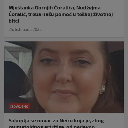
Mještanka Gornjih Ćoralića, Nudžejma
Ćoralić, treba našu pomoć u teškoj životnoj
bitci
25. listopada 2025.
IZDVOJENO
Sakuplja se novac za Neiru koja je, zbog
reumatoidnog artritisa, od nedavno