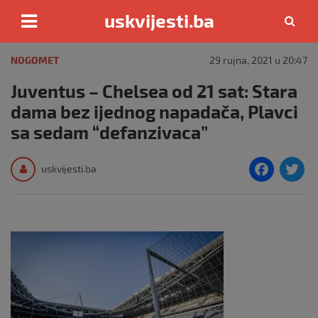
uskvijesti.ba
Skip
to
NOGOMET
29 rujna, 2021 u 20:47
content
Juventus – Chelsea od 21 sat: Stara
dama bez ijednog napadača, Plavci
sa sedam “defanzivaca”
F
T
uskvijesti.ba
a
c
i
e
e
b
o
o