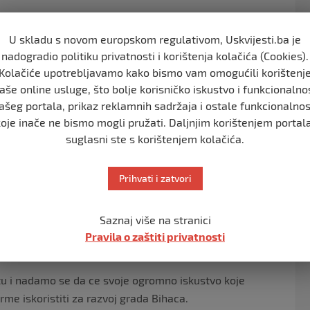
U skladu s novom europskom regulativom, Uskvijesti.ba je
nadogradio politiku privatnosti i korištenja kolačića (Cookies).
Kolačiće upotrebljavamo kako bismo vam omogućili korištenj
aše online usluge, što bolje korisničko iskustvo i funkcionalno
ašeg portala, prikaz reklamnih sadržaja i ostale funkcionalnos
a imenovan je Kemal Hrnjic dipl.ecc.sa ogromnim radom
koje inače ne bismo mogli pružati. Daljnjim korištenjem portala
suglasni ste s korištenjem kolačića.
 ocekivati u vise oblasti pogotovo kada znamo ko je
ar kako ce sve to funkcionisati.
Prihvati i zatvori
Saznaj više na stranici
 moze ocekivati,ali ovo je ipak ako skromno mogu reci
Pravila o zaštiti privatnosti
tu i nadamo se da ce svoje ogromno iskustvo koje
me iskoristiti za razvoj grada Bihaca.