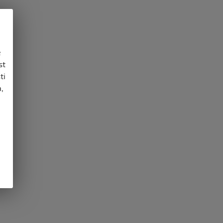
e
st
ti
,