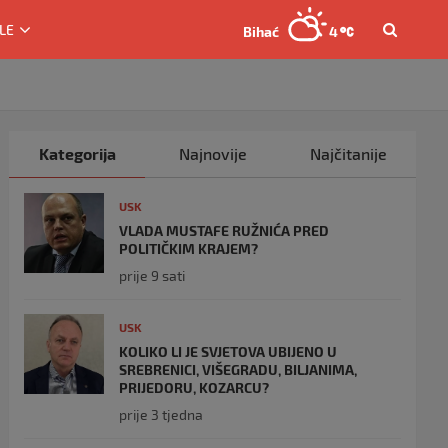
LE
Bihać
4
Kategorija
Najnovije
Najčitanije
USK
VLADA MUSTAFE RUŽNIĆA PRED
POLITIČKIM KRAJEM?
prije 9 sati
USK
KOLIKO LI JE SVJETOVA UBIJENO U
SREBRENICI, VIŠEGRADU, BILJANIMA,
PRIJEDORU, KOZARCU?
prije 3 tjedna