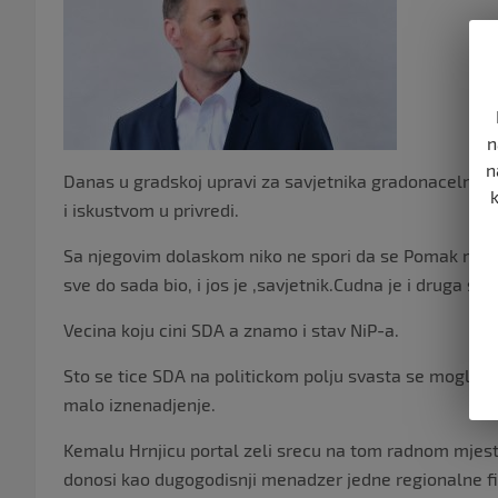
n
n
Danas u gradskoj upravi za savjetnika gradonacelnik
i iskustvom u privredi.
Sa njegovim dolaskom niko ne spori da se Pomak moze
sve do sada bio, i jos je ,savjetnik.Cudna je i druga stv
Vecina koju cini SDA a znamo i stav NiP-a.
Sto se tice SDA na politickom polju svasta se moglo i
malo iznenadjenje.
Kemalu Hrnjicu portal zeli srecu na tom radnom mjes
donosi kao dugogodisnji menadzer jedne regionalne fir