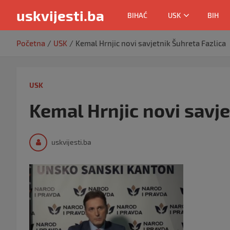
uskvijesti.ba
BIHAĆ
USK
BIH
Skip
Početna
USK
Kemal Hrnjic novi savjetnik Šuhreta Fazlica
to
content
USK
Kemal Hrnjic novi savje
uskvijesti.ba