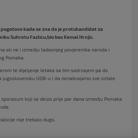
o
k
iv pogotovo kada se zna da je protukandidat za
ku Suhretu Fazlicu,bio bas Kemal Hrnjic.
tna ali ne i izmedju tadasnjeg povjerenika naroda i
vog Pomaka.
fiterom te dijeljenje letaka sa tim sadrzajem pa do
 za jugoslovensku UDB-u i da nenabrajamo sve ostale
ski sporazum koji se desio prije par dana izmedju Pomaka
avde.
alicije nije trebalo dugo.