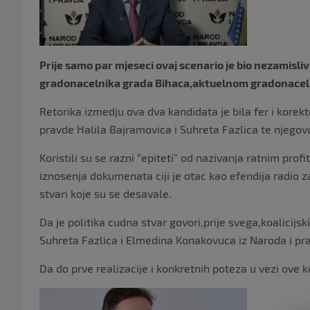
Prije samo par mjeseci ovaj scenario je bio nezamisl
gradonacelnika grada Bihaca,aktuelnom gradonacelni
Retorika izmedju ova dva kandidata je bila fer i korek
pravde Halila Bajramovica i Suhreta Fazlica te njego
Koristili su se razni “epiteti” od nazivanja ratnim pro
iznosenja dokumenata ciji je otac kao efendija radio
stvari koje su se desavale.
Da je politika cudna stvar govori,prije svega,koalicij
Suhreta Fazlica i Elmedina Konakovuca iz Naroda i pr
Da do prve realizacije i konkretnih poteza u vezi ove ko