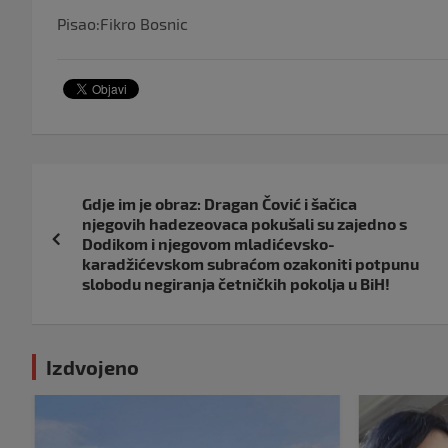
Pisao:Fikro Bosnic
Navigacija
Gdje im je obraz: Dragan Čović i šačica
objava
njegovih hadezeovaca pokušali su zajedno s
Dodikom i njegovom mladićevsko-
karadžićevskom subraćom ozakoniti potpunu
slobodu negiranja četničkih pokolja u BiH!
Izdvojeno