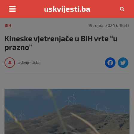
uskvijesti.ba
Skip
to
BIH
19 rujna, 2024 u 18:33
content
Kineske vjetrenjače u BiH vrte “u
prazno”
F
T
uskvijesti.ba
a
c
i
e
e
b
o
o
k