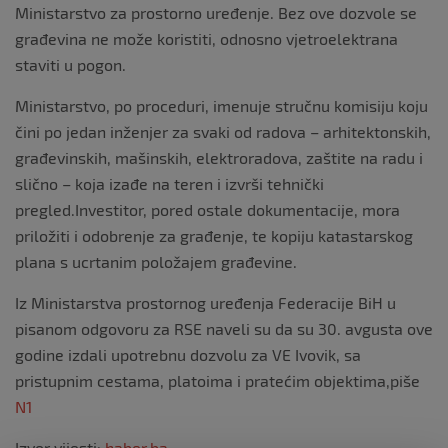
Ministarstvo za prostorno uređenje. Bez ove dozvole se
građevina ne može koristiti, odnosno vjetroelektrana
staviti u pogon.
Ministarstvo, po proceduri, imenuje stručnu komisiju koju
čini po jedan inženjer za svaki od radova – arhitektonskih,
građevinskih, mašinskih, elektroradova, zaštite na radu i
slično – koja izađe na teren i izvrši tehnički
pregled.Investitor, pored ostale dokumentacije, mora
priložiti i odobrenje za građenje, te kopiju katastarskog
plana s ucrtanim položajem građevine.
Iz Ministarstva prostornog uređenja Federacije BiH u
pisanom odgovoru za RSE naveli su da su 30. avgusta ove
godine izdali upotrebnu dozvolu za VE Ivovik, sa
pristupnim cestama, platoima i pratećim objektima,piše
N1
Izvor vijesti:
haber.ba