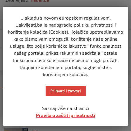
U skladu s novom europskom regulativom,
Uskvijesti.ba je nadogradio politiku privatnosti i
korištenja kolačića (Cookies). Kolačiće upotrebljavamo
Navigacija
Još jedna država želi napustiti Evropsku uniju
kako bismo vam omogućili korištenje naše online
objava
usluge, što bolje korisničko iskustvo i funkcionalnost
našeg portala, prikaz reklamnih sadržaja i ostale
Šef Hezbolaha najavio osvetu: Obračun će se dogoditi,
funkcionalnosti koje inače ne bismo mogli pružati.
u vrlo osjetljivoj smo fazi bitke
Daljnjim korištenjem portala, suglasni ste s
korištenjem kolačića.
Kategorija
Najnovije
Najčitanije
Prihvati i zatvori
BIH
Ravnopravnost da — politička
Saznaj više na stranici
manipulacija ne
Pravila o zaštiti privatnosti
prije 2 mjeseca