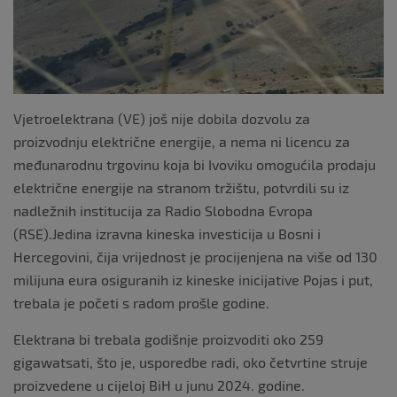
Vjetroelektrana (VE) još nije dobila dozvolu za
proizvodnju električne energije, a nema ni licencu za
međunarodnu trgovinu koja bi Ivoviku omogućila prodaju
električne energije na stranom tržištu, potvrdili su iz
nadležnih institucija za Radio Slobodna Evropa
(RSE).Jedina izravna kineska investicija u Bosni i
Hercegovini, čija vrijednost je procijenjena na više od 130
milijuna eura osiguranih iz kineske inicijative Pojas i put,
trebala je početi s radom prošle godine.
Elektrana bi trebala godišnje proizvoditi oko 259
gigawatsati, što je, usporedbe radi, oko četvrtine struje
proizvedene u cijeloj BiH u junu 2024. godine.