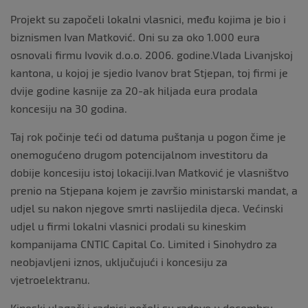
Projekt su započeli lokalni vlasnici, među kojima je bio i
biznismen Ivan Matković. Oni su za oko 1.000 eura
osnovali firmu Ivovik d.o.o. 2006. godine.Vlada Livanjskoj
kantona, u kojoj je sjedio Ivanov brat Stjepan, toj firmi je
dvije godine kasnije za 20-ak hiljada eura prodala
koncesiju na 30 godina.
Taj rok počinje teći od datuma puštanja u pogon čime je
onemogućeno drugom potencijalnom investitoru da
dobije koncesiju istoj lokaciji.Ivan Matković je vlasništvo
prenio na Stjepana kojem je završio ministarski mandat, a
udjel su nakon njegove smrti naslijedila djeca. Većinski
udjel u firmi lokalni vlasnici prodali su kineskim
kompanijama CNTIC Capital Co. Limited i Sinohydro za
neobjavljeni iznos, uključujući i koncesiju za
vjetroelektranu.
Kineski ulagači i radnici počeli su radove u decembru