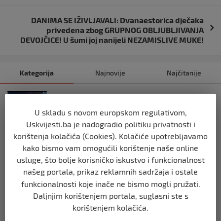
DANIMA SE IŽIVLJAVALI: Dvanaestorica dječaka
privedena zbog GRUPNOG OBLJUBLJIVANJA
DEVOJČICE! U šumi joj nanijeli NEZAMISLIVE MUKE!
Kategorija
Najnovije
Najčitanije
REGION
Vulin: Ne smije se odustati od
U skladu s novom europskom regulativom,
referenduma
Uskvijesti.ba je nadogradio politiku privatnosti i
prije 10 mjeseci
korištenja kolačića (Cookies). Kolačiće upotrebljavamo
kako bismo vam omogućili korištenje naše online
REGION
usluge, što bolje korisničko iskustvo i funkcionalnost
Mira se dvadeseti put cijepila protiv
našeg portala, prikaz reklamnih sadržaja i ostale
gripe: ‘Zato da ne budem bolesna’
funkcionalnosti koje inače ne bismo mogli pružati.
prije 10 mjeseci
Daljnjim korištenjem portala, suglasni ste s
korištenjem kolačića.
REGION