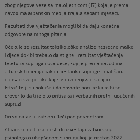
zbog njegove veze sa maloljetnicom (17) koja je prema
navodima albanskih medija trajala sedam mjeseci.
Rezultati dva vještačenja mogli bi da daju konačne
odgovore na mnoga pitanja.
Očekuje se rezultat toksikološke analize nesrećne majke
i djece dok bi trebalo da stigne i rezultat vještačenja
telefona supruga i oca dece, koji je prema navodima
albanskih medija nakon nestanka supruge i mališana
obrisao sve poruke koje je razmenjivao sa njom.
Istražitelji su pokušali da povrate poruke kako bi se
proverilo da li je bilo pritisaka i verbalnih pretnji upućenih
supruzi.
On se nalazi u zatvoru Reči pod prismotrom.
Albanski mediji su došli do izveštaja zatvorskog
psihologa o uhapšenom suprugu koji je nastao 2022.