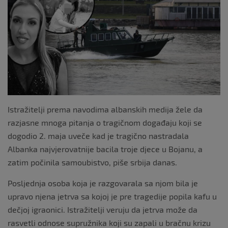
o
o
k
Istražitelji prema navodima albanskih medija žele da
razjasne mnoga pitanja o tragičnom događaju koji se
dogodio 2. maja uveče kad je tragično nastradala
Albanka najvjerovatnije bacila troje djece u Bojanu, a
zatim počinila samoubistvo, piše srbija danas.
Posljednja osoba koja je razgovarala sa njom bila je
upravo njena jetrva sa kojoj je pre tragedije popila kafu u
dečjoj igraonici. Istražitelji veruju da jetrva može da
rasvetli odnose supružnika koji su zapali u bračnu krizu