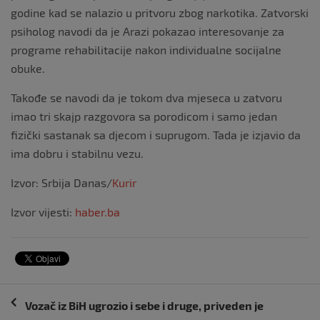
godine kad se nalazio u pritvoru zbog narkotika. Zatvorski
psiholog navodi da je Arazi pokazao interesovanje za
programe rehabilitacije nakon individualne socijalne
obuke.
Takođe se navodi da je tokom dva mjeseca u zatvoru
imao tri skajp razgovora sa porodicom i samo jedan
fizički sastanak sa djecom i suprugom. Tada je izjavio da
ima dobru i stabilnu vezu.
Izvor: Srbija Danas/
Kurir
Izvor vijesti:
haber.ba
Navigacija
Vozač iz BiH ugrozio i sebe i druge, priveden je
objava