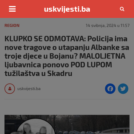
uskvijesti.ba
Skip
to
REGION
14 svibnja, 2024 u 11:57
content
KLUPKO SE ODMOTAVA: Policija ima
nove tragove o utapanju Albanke sa
troje djece u Bojanu? MALOLJETNA
ljubavnica ponovo POD LUPOM
tužilaštva u Skadru
F
T
uskvijesti.ba
a
c
i
e
e
b