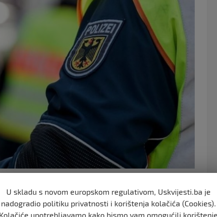
o
k
singa tokom vikenda isključili su državljanina Bosne i
U skladu s novom europskom regulativom, Uskvijesti.ba je
om alkohola, ugrožavajući sebe, ali i druge učesnike u
nadogradio politiku privatnosti i korištenja kolačića (Cookies).
Kolačiće upotrebljavamo kako bismo vam omogućili korištenj