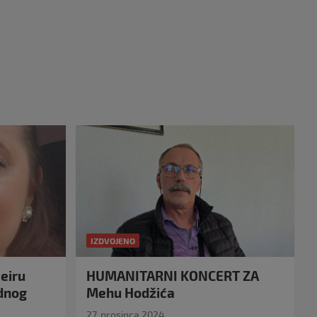
IZDVOJENO
eiru
HUMANITARNI KONCERT ZA
idnog
Mehu Hodžića
27. prosinca 2024.