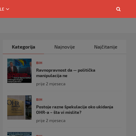
LE
Kategorija
Najnovije
Najčitanije
BIH
Ravnopravnost da — politička
manipulacija ne
prije 2 mjeseca
BIH
Postoje razne špekulacije oko ukidanja
OHR-a – šta vi mislite?
prije 2 mjeseca