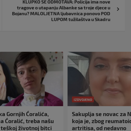
KLUPKO SE ODMOTAVA: Policija ima nove
tragove o utapanju Albanke sa troje djece u
Bojanu? MALOLJETNA ljubavnica ponovo POD
LUPOM tužilaštva u Skadru
IZDVOJENO
a Gornjih Ćoralića,
Sakuplja se novac za N
 Ćoralić, treba našu
koja je, zbog reumato
teškoj životnoj bitci
artritisa, od nedavno