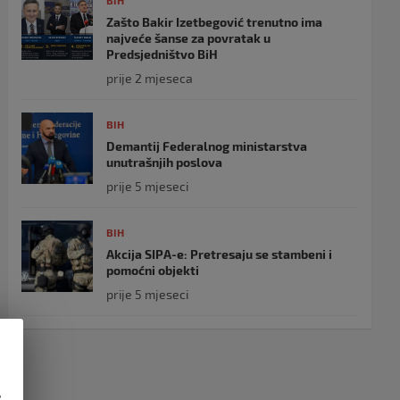
BIH
Zašto Bakir Izetbegović trenutno ima
najveće šanse za povratak u
Predsjedništvo BiH
prije 2 mjeseca
BIH
Demantij Federalnog ministarstva
unutrašnjih poslova
prije 5 mjeseci
BIH
Akcija SIPA-e: Pretresaju se stambeni i
pomoćni objekti
prije 5 mjeseci
e