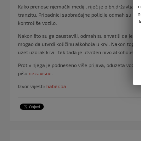
n
Kako prenose njemački mediji, riječ je o bh.državljanin
n
tranzitu. Pripadnici saobraćajne policije odmah su primi
kontroliše vozilo.
Nakon što su ga zaustavili, odmah su shvatili da je rij
mogao da utvrdi količinu alkohola u krvi. Nakon toga, 
uzet uzorak krvi i tek tada je utvrđen nivo alkoholisanos
Protiv njega je podneseno više prijava, oduzeta vozač
pišu
nezavisne
.
Izvor vijesti:
haber.ba
Navigacija