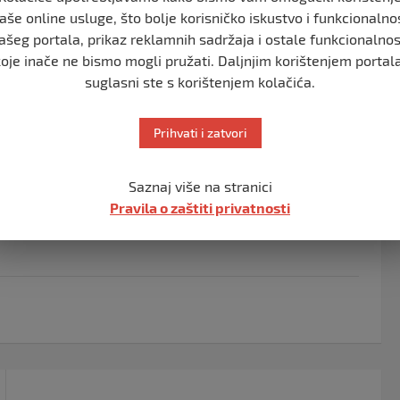
aše online usluge, što bolje korisničko iskustvo i funkcionalno
u, nastanjenom u Austriji, a koji je u Njemačkoj bio u
ašeg portala, prikaz reklamnih sadržaja i ostale funkcionalnos
jetili rizičnu vožnju, jer se vidjelo da vozač ne
koje inače ne bismo mogli pružati. Daljnjim korištenjem portala
suglasni ste s korištenjem kolačića.
eč o vozaču u alkoholisanom stanju, a brzi alkotest nije
on je priveden i odveden u obližnju bolnicu gdje mu je
Prihvati i zatvori
ti, koji je bio izuzetno visok.
ka dozvola, a može da očekuje i ozbiljnu novčanu kaznu,
Saznaj više na stranici
Pravila o zaštiti privatnosti