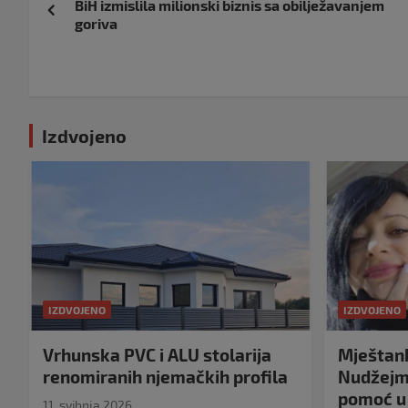
BiH izmislila milionski biznis sa obilježavanjem
objava
goriva
Izdvojeno
IZDVOJENO
IZDVOJENO
Vrhunska PVC i ALU stolarija
Mještank
renomiranih njemačkih profila
Nudžejma
pomoć u 
11. svibnja 2026.