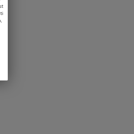
st
ti
,